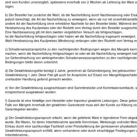
sind vom Kunden unverzüglich, spätestens innerhalb von 2 Wochen ab Lieferung der Ware sc
rügen.
b) Der Besteller hat zunächst die Wahl, ob die Nacherfüllung durch Nachbesserung oder Ersatz
jedoch berechtigt, die Art der Nacherfüllung zu verweigern, wenn sie nur mit unverhältnismäß
andere Art der Nacherfüllung ohne erhebliche Nachteile für den Besteller bleibt. Während der
Herabsetzung des Kaufpreises oder der Rücktritt vom Vertrag durch den Besteller ausgeschl
Eine Nachbesserung gilt mit dem zweiten vergeblichen Versuch als fehlgeschlagen.
Ist die Nacherfüllung fehlgeschlagen oder haben wir die Nacherfüllung insgesamt verweigert,
Wahl Herabsetzung des Kaufpreises (Minderung) verlangen oder den Rücktritt vom Vertrag er
c) Schadensersatzansprüche zu den nachfolgenden Bedingungen wegen des Mangels kann de
machen, wenn die Nacherfüllung fehlgeschlagen ist oder wir die Nacherfüllung verweigert ha
zur Geltendmachung von weitergehenden Schadensersatzansprüchen zu den nachfolgende
Bedingungen bleibt davon unberührt.
d) Die Gewährleistungsfrist beträgt 2 Jahre, gerechnet ab Gefahrübergang, bei gebrauchten
Gewährleistung 1 Jahr. Diese Frist gilt auch für Ansprüche auf Ersatz von Mangelfolgeschäd
unerlaubter Handlung geltend gemacht werden.
e) Von der Gewährleistung ausgeschlossen sind Sammlerstücke und Kommissionsverkäufe, s
entsprechend ausgewiesen wurden.
f) Garantie ist eine freiwillige vom Hersteller oder Importeur gewährte Leistungen. Diese geb
Falle von Mängeln innerhalb der gewährten Garantiezeit muss sich der Kunde zur Klärung
Garantiegeber wenden.
g) Der Gewährleistungsanspruch erlischt, wenn die gelieferte Ware in irgendeiner Form abg
wurde. Bei Waren, für deren Inbetriebnahme spezielle Kenntnisse, Werkzeuge und/oder Mess
Einbau durch eine sachkundige Fachkraft unter Protokollierung der gemessenen physikalisc
Gewährleistungsanspruch entfällt, wenn vorhandene oder durch einschlägige Festlegungen 
Inbetriebnahme-,