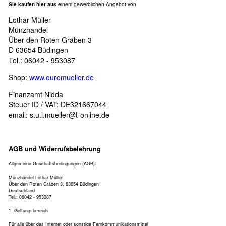
Sie kaufen hier aus
einem gewerblichen Angebot von
Lothar Müller
Münzhandel
Über den Roten Gräben 3
D 63654 Büdingen
Tel.: 06042 - 953087
Shop:
www.euromueller.de
Finanzamt Nidda
Steuer ID / VAT: DE321667044
email:
s.u.l.mueller@t-online.de
AGB und Widerrufsbelehrung
Allgemeine Geschäftsbedingungen (AGB):
Münzhandel Lothar Müller
Über den Roten Gräben 3, 63654 Büdingen
Deutschland
Tel.: 06042 - 953087
1. Geltungsbereich
Für alle über das Internet oder sonstige Fernkommunikationsmittel