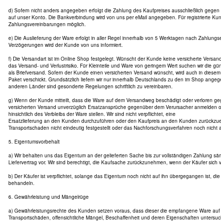
d) Sofern nicht anders angegeben erfolgt die Zahlung des Kaufpreises ausschließlich gege
auf unser Konto. Die Bankverbindung wird von uns per eMail angegeben. Für registrierte Ku
Zahlungsvereinbarungen möglich.
e) Die Auslieferung der Ware erfolgt in aller Regel innerhalb von 5 Werktagen nach Zahlung
Verzögerungen wird der Kunde von uns informiert.
f) Die Versandart ist im Online Shop festgelegt. Wünscht der Kunde keine versicherte Versanda
das Versand- und Verlustrisiko. Für Kleinteile und Ware von geringem Wert suchen wir die gün
als Briefversand. Sofern der Kunde einen versicherten Versand wünscht, wird auch in diesem 
Paket verschickt. Grundsätzlich liefern wir nur innerhalb Deutschlands zu den im Shop ange
anderen Länder sind gesonderte Regelungen schriftlich zu vereinbaren.
g) Wenn der Kunde mitteilt, dass die Ware auf dem Versandweg beschädigt oder verloren geg
versicherten Versand unverzüglich Ersatzansprüche gegenüber dem Verursacher anmelden 
hinsichtlich des Verbleibs der Ware stellen. Wir sind nicht verpflichtet, eine
Ersatzlieferung an den Kunden durchzuführen oder den Kaufpreis an den Kunden zurückzuer
Transportschaden nicht eindeutig festgestellt oder das Nachforschungsverfahren noch nicht
5. Eigentumsvorbehalt
a) Wir behalten uns das Eigentum an der gelieferten Sache bis zur vollständigen Zahlung s
Liefervertrag vor. Wir sind berechtigt, die Kaufsache zurückzunehmen, wenn der Käufer sich ve
b) Der Käufer ist verpflichtet, solange das Eigentum noch nicht auf ihn übergegangen ist, die
behandeln.
6. Gewährleistung und Mängelrüge
a) Gewährleistungsrechte des Kunden setzen voraus, dass dieser die empfangene Ware auf V
Transportschäden, offensichtliche Mängel, Beschaffenheit und deren Eigenschaften untersuch