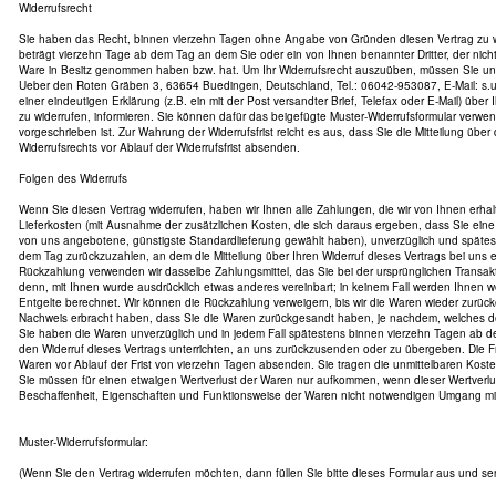
Widerrufsrecht
Sie haben das Recht, binnen vierzehn Tagen ohne Angabe von Gründen diesen Vertrag zu wid
beträgt vierzehn Tage ab dem Tag an dem Sie oder ein von Ihnen benannter Dritter, der nicht d
Ware in Besitz genommen haben bzw. hat. Um Ihr Widerrufsrecht auszuüben, müssen Sie uns
Ueber den Roten Gräben 3, 63654 Buedingen, Deutschland, Tel.: 06042-953087, E-Mail: s.u.l
einer eindeutigen Erklärung (z.B. ein mit der Post versandter Brief, Telefax oder E-Mail) über
zu widerrufen, informieren. Sie können dafür das beigefügte Muster-Widerrufsformular verwe
vorgeschrieben ist. Zur Wahrung der Widerrufsfrist reicht es aus, dass Sie die Mitteilung übe
Widerrufsrechts vor Ablauf der Widerrufsfrist absenden.
Folgen des Widerrufs
Wenn Sie diesen Vertrag widerrufen, haben wir Ihnen alle Zahlungen, die wir von Ihnen erhal
Lieferkosten (mit Ausnahme der zusätzlichen Kosten, die sich daraus ergeben, dass Sie eine 
von uns angebotene, günstigste Standardlieferung gewählt haben), unverzüglich und späte
dem Tag zurückzuzahlen, an dem die Mitteilung über Ihren Widerruf dieses Vertrags bei uns 
Rückzahlung verwenden wir dasselbe Zahlungsmittel, das Sie bei der ursprünglichen Transakt
denn, mit Ihnen wurde ausdrücklich etwas anderes vereinbart; in keinem Fall werden Ihnen
Entgelte berechnet. Wir können die Rückzahlung verweigern, bis wir die Waren wieder zurüc
Nachweis erbracht haben, dass Sie die Waren zurückgesandt haben, je nachdem, welches der 
Sie haben die Waren unverzüglich und in jedem Fall spätestens binnen vierzehn Tagen ab 
den Widerruf dieses Vertrags unterrichten, an uns zurückzusenden oder zu übergeben. Die Fri
Waren vor Ablauf der Frist von vierzehn Tagen absenden. Sie tragen die unmittelbaren Kos
Sie müssen für einen etwaigen Wertverlust der Waren nur aufkommen, wenn dieser Wertverlus
Beschaffenheit, Eigenschaften und Funktionsweise der Waren nicht notwendigen Umgang mit 
Muster-Widerrufsformular:
(Wenn Sie den Vertrag widerrufen möchten, dann füllen Sie bitte dieses Formular aus und se