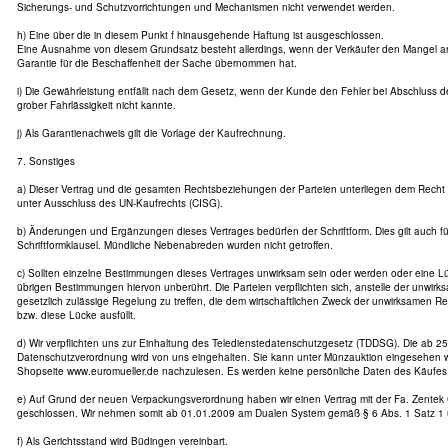
Sicherungs- und Schutzvorrichtungen und Mechanismen nicht verwendet werden.
h) Eine über die in diesem Punkt f hinausgehende Haftung ist ausgeschlossen.
Eine Ausnahme von diesem Grundsatz besteht allerdings, wenn der Verkäufer den Mangel arg
Garantie für die Beschaffenheit der Sache übernommen hat.
i) Die Gewährleistung entfällt nach dem Gesetz, wenn der Kunde den Fehler bei Abschluss d
grober Fahrlässigkeit nicht kannte.
j) Als Garantienachweis gilt die Vorlage der Kaufrechnung.
7. Sonstiges
a) Dieser Vertrag und die gesamten Rechtsbeziehungen der Parteien unterliegen dem Recht
unter Ausschluss des UN-Kaufrechts (CISG).
b) Änderungen und Ergänzungen dieses Vertrages bedürfen der Schriftform. Dies gilt auch f
Schriftformklausel. Mündliche Nebenabreden wurden nicht getroffen.
c) Sollten einzelne Bestimmungen dieses Vertrages unwirksam sein oder werden oder eine Lü
übrigen Bestimmungen hiervon unberührt. Die Parteien verpflichten sich, anstelle der unwir
gesetzlich zulässige Regelung zu treffen, die dem wirtschaftlichen Zweck der unwirksamen
bzw. diese Lücke ausfüllt.
d) Wir verpflichten uns zur Einhaltung des Teledienstedatenschutzgesetz (TDDSG). Die ab 25
Datenschutzverordnung wird von uns eingehalten. Sie kann unter Münzauktion eingesehen w
Shopseite www.euromueller.de nachzulesen. Es werden keine persönliche Daten des Käufes 
e) Auf Grund der neuen Verpackungsverordnung haben wir einen Vertrag mit der Fa. Zente
geschlossen. Wir nehmen somit ab 01.01.2009 am Dualen System gemäß § 6 Abs. 1 Satz 1 
f) Als Gerichtsstand wird Büdingen vereinbart.