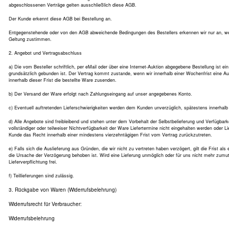
abgeschlossenen Verträge gelten ausschließlich diese AGB.
Der Kunde erkennt diese AGB bei Bestellung an.
Entgegenstehende oder von den AGB abweichende Bedingungen des Bestellers erkennen wir nur an, wenn
Geltung zustimmen.
2. Angebot und Vertragsabschluss
a) Die vom Besteller schriftlich, per eMail oder über eine Internet-Auktion abgegebene Bestellung ist e
grundsätzlich gebunden ist. Der Vertrag kommt zustande, wenn wir innerhalb einer Wochenfrist eine A
innerhalb dieser Frist die bestellte Ware zusenden.
b) Der Versand der Ware erfolgt nach Zahlungseingang auf unser angegebenes Konto.
c) Eventuell auftretenden Lieferschwierigkeiten werden dem Kunden unverzüglich, spätestens innerhalb 
d) Alle Angebote sind freibleibend und stehen unter dem Vorbehalt der Selbstbelieferung und Verfügba
vollständiger oder teilweiser Nichtverfügbarkeit der Ware Liefertermine nicht eingehalten werden oder L
Kunde das Recht innerhalb einer mindestens vierzehntägigen Frist vom Vertrag zurückzutreten.
e) Falls sich die Auslieferung aus Gründen, die wir nicht zu vertreten haben verzögert, gilt die Frist als 
die Ursache der Verzögerung behoben ist. Wird eine Lieferung unmöglich oder für uns nicht mehr zumutb
Lieferverpflichtung frei.
f) Teillieferungen sind zulässig.
3. Rückgabe von Waren (Widerrufsbelehrung)
Widerrufsrecht für Verbraucher:
Widerrufsbelehrung