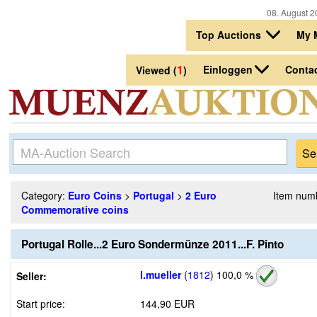
08. August 2
Top Auctions
My 
1
Einloggen
Conta
Viewed (
)
Category:
Euro Coins
>
Portugal
>
2 Euro
Item num
Commemorative coins
Portugal Rolle...2 Euro Sondermünze 2011...F. Pinto
l.mueller
(
1812
)
100,0 %
Seller:
Start price:
144,90 EUR