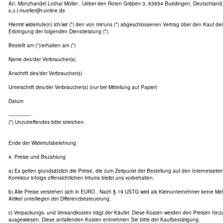
An: Münzhandel Lothar Müller , Ueber den Roten Gräben 3, 63654 Buedingen, Deutschland, 
s.u.l.mueller@t-online.de
Hiermit widerrufe(n) ich/wir (*) den von mir/uns (*) abgeschlossenen Vertrag über den Kauf de
Erbringung der folgenden Dienstleistung (*):
Bestellt am (*)/erhalten am (*)
Name des/der Verbraucher(s)
Anschrift des/der Verbraucher(s)
Unterschrift des/der Verbraucher(s) (nur bei Mitteilung auf Papier)
Datum
---------------
(*) Unzutreffendes bitte streichen.
Ende der Widerrufsbelehrung
4. Preise und Bezahlung
a) Es gelten grundsätzlich die Preise, die zum Zeitpunkt der Bestellung auf den Internetseit
Korrektur infolge offensichtlichen Irrtums bleibt uns vorbehalten.
b) Alle Preise verstehen sich in EURO . Nach § 19 USTG wird als Kleinunternehmer keine Me
Artikel unterliegen der Differenzbesteuerung.
c) Verpackungs- und Versandkosten trägt der Käufer. Diese Kosten werden den Preisen hin
ausgewiesen. Diese anfallenden Kosten entnehmen Sie bitte der Kaufbestätigung.