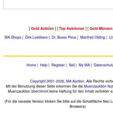
[
Gold Auktion
] [
Top Auktionen
] [
Gold Münzen
MA-Shops
|
Dirk Loebbers
|
Dr. Busso Peus
|
Manfred Olding
|
Li
Home
|
Help
|
Register
|
Sell
|
My MA
|
Datenschut
Copyright 2001-2026, MA Auction
. Alle Rechte vorb
Mit der Benutzung dieser Seite erkennen Sie die
Muenzauktion
Nu
Muenzauktion übernimmt keine Haftung für den Inhalt verlinkter ex
(Für die neueste Version klicken Sie bitte auf die Schaltfläche Neu 
Browsers)