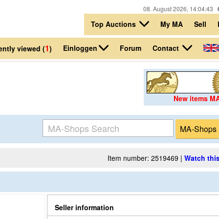
08. August 2026, 14:04:43
Top Auctions
My MA
Sell
1
Einloggen
Contact
Forum
ntly viewed (
)
New items M
Item number: 2519469 |
Watch this
Seller information