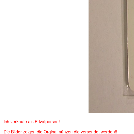
Ich verkaufe als Privatperson!
Die Bilder zeigen die Orginalmünzen die versendet werden!!