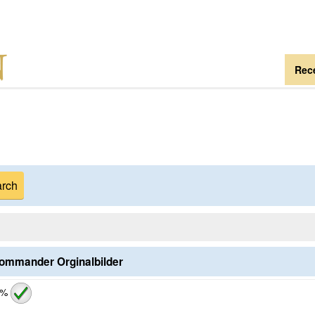
Rece
ommander Orginalbilder
 %