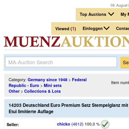
09. August 
Top Auctions
My 
1
Einloggen
Conta
Viewed (
)
Category:
Germany since 1948
>
Federal
Item num
Republic - Euro
>
Mini sets
Other
>
Collections & Lots
14203 Deutschland Euro Premium Satz Stempelglanz mit 
Etui limitierte Auflage
chicko
(
4612
)
100,0 %
Seller: