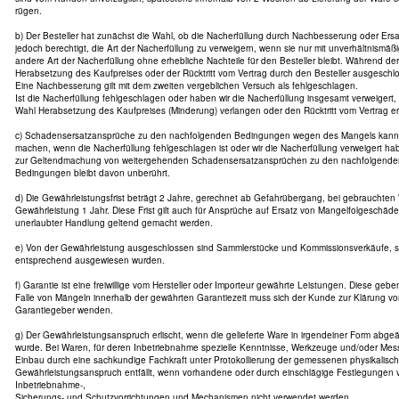
rügen.
b) Der Besteller hat zunächst die Wahl, ob die Nacherfüllung durch Nachbesserung oder Ersatz
jedoch berechtigt, die Art der Nacherfüllung zu verweigern, wenn sie nur mit unverhältnismäß
andere Art der Nacherfüllung ohne erhebliche Nachteile für den Besteller bleibt. Während der
Herabsetzung des Kaufpreises oder der Rücktritt vom Vertrag durch den Besteller ausgeschl
Eine Nachbesserung gilt mit dem zweiten vergeblichen Versuch als fehlgeschlagen.
Ist die Nacherfüllung fehlgeschlagen oder haben wir die Nacherfüllung insgesamt verweigert,
Wahl Herabsetzung des Kaufpreises (Minderung) verlangen oder den Rücktritt vom Vertrag er
c) Schadensersatzansprüche zu den nachfolgenden Bedingungen wegen des Mangels kann de
machen, wenn die Nacherfüllung fehlgeschlagen ist oder wir die Nacherfüllung verweigert ha
zur Geltendmachung von weitergehenden Schadensersatzansprüchen zu den nachfolgende
Bedingungen bleibt davon unberührt.
d) Die Gewährleistungsfrist beträgt 2 Jahre, gerechnet ab Gefahrübergang, bei gebrauchten
Gewährleistung 1 Jahr. Diese Frist gilt auch für Ansprüche auf Ersatz von Mangelfolgeschäd
unerlaubter Handlung geltend gemacht werden.
e) Von der Gewährleistung ausgeschlossen sind Sammlerstücke und Kommissionsverkäufe, s
entsprechend ausgewiesen wurden.
f) Garantie ist eine freiwillige vom Hersteller oder Importeur gewährte Leistungen. Diese geb
Falle von Mängeln innerhalb der gewährten Garantiezeit muss sich der Kunde zur Klärung
Garantiegeber wenden.
g) Der Gewährleistungsanspruch erlischt, wenn die gelieferte Ware in irgendeiner Form abg
wurde. Bei Waren, für deren Inbetriebnahme spezielle Kenntnisse, Werkzeuge und/oder Mess
Einbau durch eine sachkundige Fachkraft unter Protokollierung der gemessenen physikalisc
Gewährleistungsanspruch entfällt, wenn vorhandene oder durch einschlägige Festlegungen 
Inbetriebnahme-,
Sicherungs- und Schutzvorrichtungen und Mechanismen nicht verwendet werden.