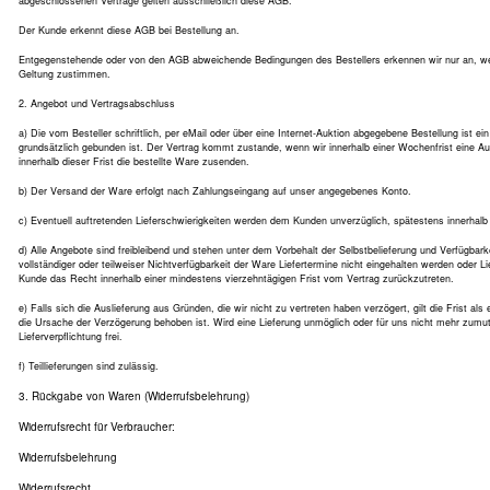
abgeschlossenen Verträge gelten ausschließlich diese AGB.
Der Kunde erkennt diese AGB bei Bestellung an.
Entgegenstehende oder von den AGB abweichende Bedingungen des Bestellers erkennen wir nur an, wenn
Geltung zustimmen.
2. Angebot und Vertragsabschluss
a) Die vom Besteller schriftlich, per eMail oder über eine Internet-Auktion abgegebene Bestellung ist e
grundsätzlich gebunden ist. Der Vertrag kommt zustande, wenn wir innerhalb einer Wochenfrist eine A
innerhalb dieser Frist die bestellte Ware zusenden.
b) Der Versand der Ware erfolgt nach Zahlungseingang auf unser angegebenes Konto.
c) Eventuell auftretenden Lieferschwierigkeiten werden dem Kunden unverzüglich, spätestens innerhalb 
d) Alle Angebote sind freibleibend und stehen unter dem Vorbehalt der Selbstbelieferung und Verfügba
vollständiger oder teilweiser Nichtverfügbarkeit der Ware Liefertermine nicht eingehalten werden oder L
Kunde das Recht innerhalb einer mindestens vierzehntägigen Frist vom Vertrag zurückzutreten.
e) Falls sich die Auslieferung aus Gründen, die wir nicht zu vertreten haben verzögert, gilt die Frist als 
die Ursache der Verzögerung behoben ist. Wird eine Lieferung unmöglich oder für uns nicht mehr zumutb
Lieferverpflichtung frei.
f) Teillieferungen sind zulässig.
3. Rückgabe von Waren (Widerrufsbelehrung)
Widerrufsrecht für Verbraucher:
Widerrufsbelehrung
Widerrufsrecht