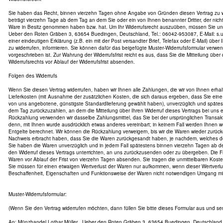
Sie haben das Recht, binnen vierzehn Tagen ohne Angabe von Gründen diesen Vertrag zu wid
beträgt vierzehn Tage ab dem Tag an dem Sie oder ein von Ihnen benannter Dritter, der nicht d
Ware in Besitz genommen haben bzw. hat. Um Ihr Widerrufsrecht auszuüben, müssen Sie uns
Ueber den Roten Gräben 3, 63654 Buedingen, Deutschland, Tel.: 06042-953087, E-Mail: s.u.l
einer eindeutigen Erklärung (z.B. ein mit der Post versandter Brief, Telefax oder E-Mail) über
zu widerrufen, informieren. Sie können dafür das beigefügte Muster-Widerrufsformular verwe
vorgeschrieben ist. Zur Wahrung der Widerrufsfrist reicht es aus, dass Sie die Mitteilung übe
Widerrufsrechts vor Ablauf der Widerrufsfrist absenden.
Folgen des Widerrufs
Wenn Sie diesen Vertrag widerrufen, haben wir Ihnen alle Zahlungen, die wir von Ihnen erhal
Lieferkosten (mit Ausnahme der zusätzlichen Kosten, die sich daraus ergeben, dass Sie eine 
von uns angebotene, günstigste Standardlieferung gewählt haben), unverzüglich und späte
dem Tag zurückzuzahlen, an dem die Mitteilung über Ihren Widerruf dieses Vertrags bei uns 
Rückzahlung verwenden wir dasselbe Zahlungsmittel, das Sie bei der ursprünglichen Transakt
denn, mit Ihnen wurde ausdrücklich etwas anderes vereinbart; in keinem Fall werden Ihnen
Entgelte berechnet. Wir können die Rückzahlung verweigern, bis wir die Waren wieder zurüc
Nachweis erbracht haben, dass Sie die Waren zurückgesandt haben, je nachdem, welches der 
Sie haben die Waren unverzüglich und in jedem Fall spätestens binnen vierzehn Tagen ab 
den Widerruf dieses Vertrags unterrichten, an uns zurückzusenden oder zu übergeben. Die Fri
Waren vor Ablauf der Frist von vierzehn Tagen absenden. Sie tragen die unmittelbaren Kos
Sie müssen für einen etwaigen Wertverlust der Waren nur aufkommen, wenn dieser Wertverlus
Beschaffenheit, Eigenschaften und Funktionsweise der Waren nicht notwendigen Umgang mit 
Muster-Widerrufsformular:
(Wenn Sie den Vertrag widerrufen möchten, dann füllen Sie bitte dieses Formular aus und se
An: Münzhandel Lothar Müller , Ueber den Roten Gräben 3, 63654 Buedingen, Deutschland, 