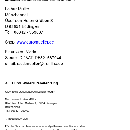
Lothar Müller
Münzhandel
Über den Roten Gräben 3
D 63654 Büdingen
Tel.: 06042 - 953087
Shop:
www.euromueller.de
Finanzamt Nidda
Steuer ID / VAT: DE321667044
email:
s.u.l.mueller@t-online.de
AGB und Widerrufsbelehrung
Allgemeine Geschäftsbedingungen (AGB):
Münzhandel Lothar Müller
Über den Roten Gräben 3, 63654 Büdingen
Deutschland
Tel.: 06042 - 953087
1. Geltungsbereich
Für alle über das Internet oder sonstige Fernkommunikationsmittel