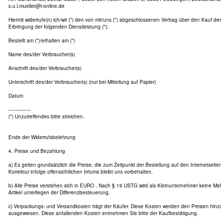
s.u.l.mueller@t-online.de
Hiermit widerrufe(n) ich/wir (*) den von mir/uns (*) abgeschlossenen Vertrag über den Kauf de
Erbringung der folgenden Dienstleistung (*):
Bestellt am (*)/erhalten am (*)
Name des/der Verbraucher(s)
Anschrift des/der Verbraucher(s)
Unterschrift des/der Verbraucher(s) (nur bei Mitteilung auf Papier)
Datum
---------------
(*) Unzutreffendes bitte streichen.
Ende der Widerrufsbelehrung
4. Preise und Bezahlung
a) Es gelten grundsätzlich die Preise, die zum Zeitpunkt der Bestellung auf den Internetseit
Korrektur infolge offensichtlichen Irrtums bleibt uns vorbehalten.
b) Alle Preise verstehen sich in EURO . Nach § 19 USTG wird als Kleinunternehmer keine Me
Artikel unterliegen der Differenzbesteuerung.
c) Verpackungs- und Versandkosten trägt der Käufer. Diese Kosten werden den Preisen hin
ausgewiesen. Diese anfallenden Kosten entnehmen Sie bitte der Kaufbestätigung.