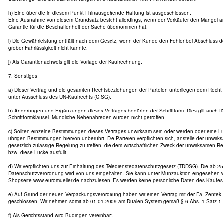
h) Eine über die in diesem Punkt f hinausgehende Haftung ist ausgeschlossen.
Eine Ausnahme von diesem Grundsatz besteht allerdings, wenn der Verkäufer den Mangel arg
Garantie für die Beschaffenheit der Sache übernommen hat.
i) Die Gewährleistung entfällt nach dem Gesetz, wenn der Kunde den Fehler bei Abschluss d
grober Fahrlässigkeit nicht kannte.
j) Als Garantienachweis gilt die Vorlage der Kaufrechnung.
7. Sonstiges
a) Dieser Vertrag und die gesamten Rechtsbeziehungen der Parteien unterliegen dem Recht
unter Ausschluss des UN-Kaufrechts (CISG).
b) Änderungen und Ergänzungen dieses Vertrages bedürfen der Schriftform. Dies gilt auch f
Schriftformklausel. Mündliche Nebenabreden wurden nicht getroffen.
c) Sollten einzelne Bestimmungen dieses Vertrages unwirksam sein oder werden oder eine Lü
übrigen Bestimmungen hiervon unberührt. Die Parteien verpflichten sich, anstelle der unwir
gesetzlich zulässige Regelung zu treffen, die dem wirtschaftlichen Zweck der unwirksamen
bzw. diese Lücke ausfüllt.
d) Wir verpflichten uns zur Einhaltung des Teledienstedatenschutzgesetz (TDDSG). Die ab 25
Datenschutzverordnung wird von uns eingehalten. Sie kann unter Münzauktion eingesehen w
Shopseite www.euromueller.de nachzulesen. Es werden keine persönliche Daten des Käufes 
e) Auf Grund der neuen Verpackungsverordnung haben wir einen Vertrag mit der Fa. Zente
geschlossen. Wir nehmen somit ab 01.01.2009 am Dualen System gemäß § 6 Abs. 1 Satz 1 
f) Als Gerichtsstand wird Büdingen vereinbart.