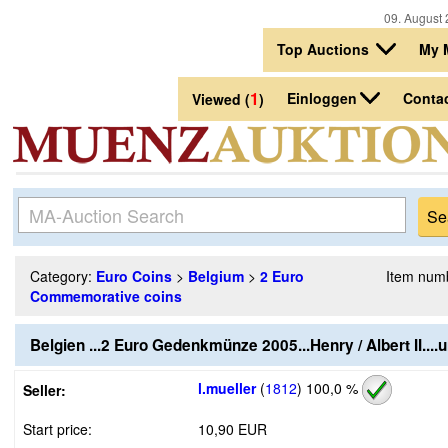
09. August 
Top Auctions
My 
1
Einloggen
Conta
Viewed (
)
Category:
Euro Coins
>
Belgium
>
2 Euro
Item num
Commemorative coins
Belgien ...2 Euro Gedenkmünze 2005...Henry / Albert II....u
l.mueller
(
1812
)
100,0 %
Seller:
Start price:
10,90 EUR