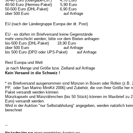
30-40 Euro (Übergabe-Ein.) 4,70 Euro
40-50 Euro (Hermes-Paket) 5,90 Euro
50-500 Euro (DHL-Paket) 6,90 Euro
über 500 Euro auf Anfrage
EU (nach der Ländergruppe Europa der dt. Post)
EU - es dürfen im Briefversand keine Gegenstände
mehr verschickt werden, bitte vor dem Bieten anfragen
bis-500 Euro (DHL-Paket) 18,90 Euro
über 500 Euro auf Anfrage
bis 500 Euro (DPD oder UPS-Paket) auf Anfrage
Rest Europa und Welt
je nach Menge und Größe bzw. Zielland auf Anfrage
Kein Versand in die Schweiz !
* im Briefversand ausgenommen sind Münzen in Boxen oder Rollen (z.B.
PP, oder San Marino MiniKit 2006) und Zubehör, die von Ihrer Größe her n
Paket versandt werden können.
Münzkapseln und Münzrähmchen (bis 50 Stück) können im Maxibrief zu 2
Euro) versandt werden.
Wird in der Auktion "nur Selbstabholung" angegeben, werden natürlich ke
berechnet
...
Sie kaufen hier aus
einem gewerblichen Angebot von