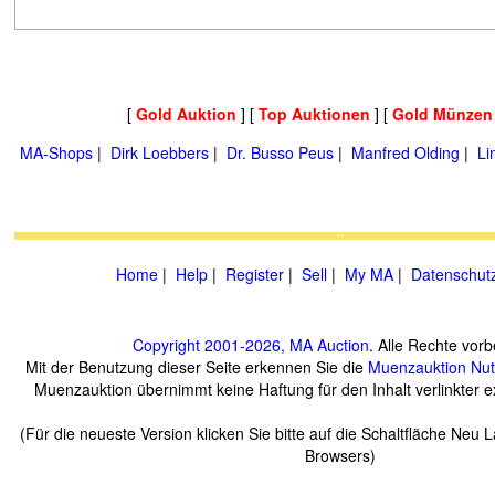
[
Gold Auktion
] [
Top Auktionen
] [
Gold Münzen
MA-Shops
|
Dirk Loebbers
|
Dr. Busso Peus
|
Manfred Olding
|
Li
Home
|
Help
|
Register
|
Sell
|
My MA
|
Datenschut
Copyright 2001-2026, MA Auction
. Alle Rechte vorb
Mit der Benutzung dieser Seite erkennen Sie die
Muenzauktion
Nu
Muenzauktion übernimmt keine Haftung für den Inhalt verlinkter ex
(Für die neueste Version klicken Sie bitte auf die Schaltfläche Neu 
Browsers)