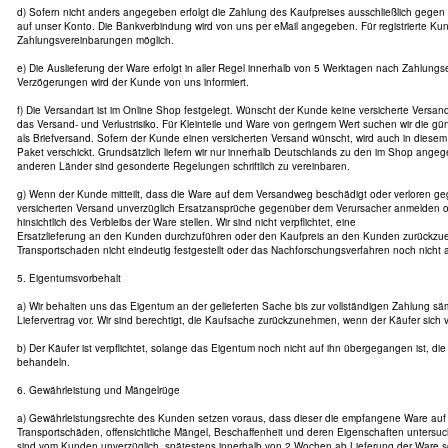
d) Sofern nicht anders angegeben erfolgt die Zahlung des Kaufpreises ausschließlich gege
auf unser Konto. Die Bankverbindung wird von uns per eMail angegeben. Für registrierte Ku
Zahlungsvereinbarungen möglich.
e) Die Auslieferung der Ware erfolgt in aller Regel innerhalb von 5 Werktagen nach Zahlung
Verzögerungen wird der Kunde von uns informiert.
f) Die Versandart ist im Online Shop festgelegt. Wünscht der Kunde keine versicherte Versanda
das Versand- und Verlustrisiko. Für Kleinteile und Ware von geringem Wert suchen wir die gün
als Briefversand. Sofern der Kunde einen versicherten Versand wünscht, wird auch in diesem 
Paket verschickt. Grundsätzlich liefern wir nur innerhalb Deutschlands zu den im Shop ange
anderen Länder sind gesonderte Regelungen schriftlich zu vereinbaren.
g) Wenn der Kunde mitteilt, dass die Ware auf dem Versandweg beschädigt oder verloren geg
versicherten Versand unverzüglich Ersatzansprüche gegenüber dem Verursacher anmelden 
hinsichtlich des Verbleibs der Ware stellen. Wir sind nicht verpflichtet, eine
Ersatzlieferung an den Kunden durchzuführen oder den Kaufpreis an den Kunden zurückzuer
Transportschaden nicht eindeutig festgestellt oder das Nachforschungsverfahren noch nicht
5. Eigentumsvorbehalt
a) Wir behalten uns das Eigentum an der gelieferten Sache bis zur vollständigen Zahlung s
Liefervertrag vor. Wir sind berechtigt, die Kaufsache zurückzunehmen, wenn der Käufer sich ve
b) Der Käufer ist verpflichtet, solange das Eigentum noch nicht auf ihn übergegangen ist, die
behandeln.
6. Gewährleistung und Mängelrüge
a) Gewährleistungsrechte des Kunden setzen voraus, dass dieser die empfangene Ware auf V
Transportschäden, offensichtliche Mängel, Beschaffenheit und deren Eigenschaften untersuch
sind vom Kunden unverzüglich, spätestens innerhalb von 2 Wochen ab Lieferung der Ware sc