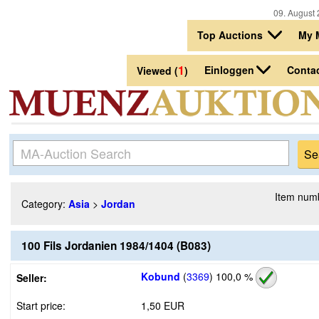
09. August 
Top Auctions
My 
1
Einloggen
Conta
Viewed (
)
Item num
Category:
Asia
>
Jordan
100 Fils Jordanien 1984/1404 (B083)
Kobund
(
3369
)
100,0 %
Seller:
Start price:
1,50 EUR