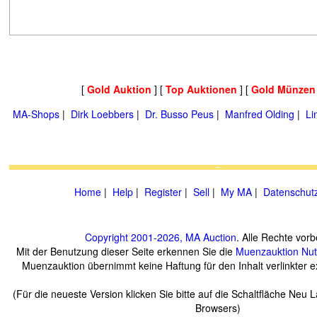
[
Gold Auktion
] [
Top Auktionen
] [
Gold Münzen
MA-Shops
|
Dirk Loebbers
|
Dr. Busso Peus
|
Manfred Olding
|
Li
Home
|
Help
|
Register
|
Sell
|
My MA
|
Datenschut
Copyright 2001-2026, MA Auction
. Alle Rechte vorb
Mit der Benutzung dieser Seite erkennen Sie die
Muenzauktion
Nu
Muenzauktion übernimmt keine Haftung für den Inhalt verlinkter ex
(Für die neueste Version klicken Sie bitte auf die Schaltfläche Neu 
Browsers)