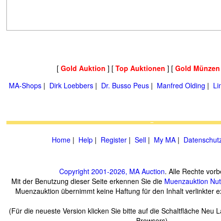
[
Gold Auktion
] [
Top Auktionen
] [
Gold Münzen
MA-Shops
|
Dirk Loebbers
|
Dr. Busso Peus
|
Manfred Olding
|
Li
Home
|
Help
|
Register
|
Sell
|
My MA
|
Datenschut
Copyright 2001-2026, MA Auction
. Alle Rechte vorb
Mit der Benutzung dieser Seite erkennen Sie die
Muenzauktion
Nu
Muenzauktion übernimmt keine Haftung für den Inhalt verlinkter ex
(Für die neueste Version klicken Sie bitte auf die Schaltfläche Neu 
Browsers)