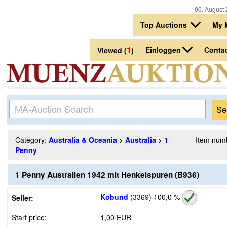
06. August 
Top Auctions
My 
1
Einloggen
Conta
Viewed (
)
Category:
Australia & Oceania
>
Australia
>
1
Item num
Penny
1 Penny Australien 1942 mit Henkelspuren (B936)
Kobund
(
3369
)
100,0 %
Seller:
Start price:
1,00 EUR