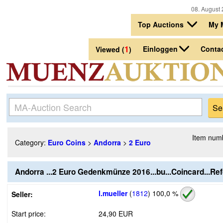
08. August 
Top Auctions
My 
1
Einloggen
Conta
Viewed (
)
Item num
Category:
Euro Coins
>
Andorra
>
2 Euro
Andorra ...2 Euro Gedenkmünze 2016...bu...Coincard...Re
l.mueller
(
1812
)
100,0 %
Seller:
Start price:
24,90 EUR