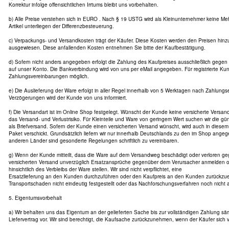
Korrektur infolge offensichtlichen Irrtums bleibt uns vorbehalten.
b) Alle Preise verstehen sich in EURO . Nach § 19 USTG wird als Kleinunternehmer keine Me
Artikel unterliegen der Differenzbesteuerung.
c) Verpackungs- und Versandkosten trägt der Käufer. Diese Kosten werden den Preisen hin
ausgewiesen. Diese anfallenden Kosten entnehmen Sie bitte der Kaufbestätigung.
d) Sofern nicht anders angegeben erfolgt die Zahlung des Kaufpreises ausschließlich gege
auf unser Konto. Die Bankverbindung wird von uns per eMail angegeben. Für registrierte Ku
Zahlungsvereinbarungen möglich.
e) Die Auslieferung der Ware erfolgt in aller Regel innerhalb von 5 Werktagen nach Zahlung
Verzögerungen wird der Kunde von uns informiert.
f) Die Versandart ist im Online Shop festgelegt. Wünscht der Kunde keine versicherte Versanda
das Versand- und Verlustrisiko. Für Kleinteile und Ware von geringem Wert suchen wir die gün
als Briefversand. Sofern der Kunde einen versicherten Versand wünscht, wird auch in diesem 
Paket verschickt. Grundsätzlich liefern wir nur innerhalb Deutschlands zu den im Shop ange
anderen Länder sind gesonderte Regelungen schriftlich zu vereinbaren.
g) Wenn der Kunde mitteilt, dass die Ware auf dem Versandweg beschädigt oder verloren geg
versicherten Versand unverzüglich Ersatzansprüche gegenüber dem Verursacher anmelden 
hinsichtlich des Verbleibs der Ware stellen. Wir sind nicht verpflichtet, eine
Ersatzlieferung an den Kunden durchzuführen oder den Kaufpreis an den Kunden zurückzuer
Transportschaden nicht eindeutig festgestellt oder das Nachforschungsverfahren noch nicht
5. Eigentumsvorbehalt
a) Wir behalten uns das Eigentum an der gelieferten Sache bis zur vollständigen Zahlung s
Liefervertrag vor. Wir sind berechtigt, die Kaufsache zurückzunehmen, wenn der Käufer sich ve