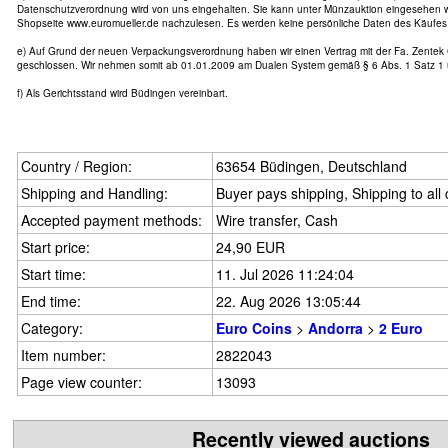
Datenschutzverordnung wird von uns eingehalten. Sie kann unter Münzauktion eingesehen w
Shopseite www.euromueller.de nachzulesen. Es werden keine persönliche Daten des Käufes 
e) Auf Grund der neuen Verpackungsverordnung haben wir einen Vertrag mit der Fa. Zente
geschlossen. Wir nehmen somit ab 01.01.2009 am Dualen System gemäß § 6 Abs. 1 Satz 1 
f) Als Gerichtsstand wird Büdingen vereinbart.
Country / Region:
63654 Büdingen, Deutschland
Shipping and Handling:
Buyer pays shipping, Shipping to all
Accepted payment methods:
Wire transfer, Cash
Start price:
24,90 EUR
Start time:
11. Jul 2026 11:24:04
End time:
22. Aug 2026 13:05:44
Category:
Euro Coins
>
Andorra
>
2 Euro
Item number:
2822043
Page view counter:
13093
Recently viewed auctions