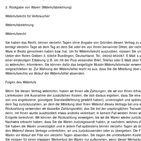
3. Rückgabe von Waren (Widerrufsbelehrung)
Widerrufsrecht für Verbraucher:
Widerrufsbelehrung
Widerrufsrecht
Sie haben das Recht, binnen vierzehn Tagen ohne Angabe von Gründen diesen Vertrag zu wid
beträgt vierzehn Tage ab dem Tag an dem Sie oder ein von Ihnen benannter Dritter, der nicht d
Ware in Besitz genommen haben bzw. hat. Um Ihr Widerrufsrecht auszuüben, müssen Sie uns
Ueber den Roten Gräben 3, 63654 Buedingen, Deutschland, Tel.: 06042-953087, E-Mail: s.u.l
einer eindeutigen Erklärung (z.B. ein mit der Post versandter Brief, Telefax oder E-Mail) über
zu widerrufen, informieren. Sie können dafür das beigefügte Muster-Widerrufsformular verwe
vorgeschrieben ist. Zur Wahrung der Widerrufsfrist reicht es aus, dass Sie die Mitteilung übe
Widerrufsrechts vor Ablauf der Widerrufsfrist absenden.
Folgen des Widerrufs
Wenn Sie diesen Vertrag widerrufen, haben wir Ihnen alle Zahlungen, die wir von Ihnen erhal
Lieferkosten (mit Ausnahme der zusätzlichen Kosten, die sich daraus ergeben, dass Sie eine 
von uns angebotene, günstigste Standardlieferung gewählt haben), unverzüglich und späte
dem Tag zurückzuzahlen, an dem die Mitteilung über Ihren Widerruf dieses Vertrags bei uns 
Rückzahlung verwenden wir dasselbe Zahlungsmittel, das Sie bei der ursprünglichen Transakt
denn, mit Ihnen wurde ausdrücklich etwas anderes vereinbart; in keinem Fall werden Ihnen
Entgelte berechnet. Wir können die Rückzahlung verweigern, bis wir die Waren wieder zurüc
Nachweis erbracht haben, dass Sie die Waren zurückgesandt haben, je nachdem, welches der 
Sie haben die Waren unverzüglich und in jedem Fall spätestens binnen vierzehn Tagen ab 
den Widerruf dieses Vertrags unterrichten, an uns zurückzusenden oder zu übergeben. Die Fri
Waren vor Ablauf der Frist von vierzehn Tagen absenden. Sie tragen die unmittelbaren Kos
Sie müssen für einen etwaigen Wertverlust der Waren nur aufkommen, wenn dieser Wertverlus