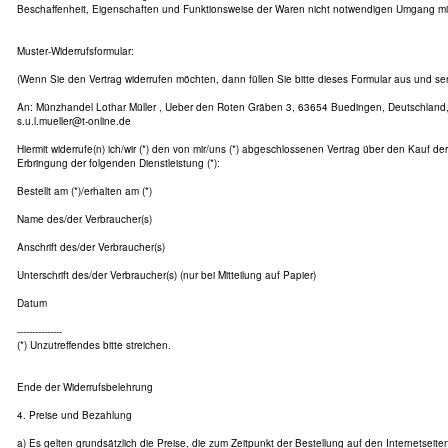
Beschaffenheit, Eigenschaften und Funktionsweise der Waren nicht notwendigen Umgang mit 
Muster-Widerrufsformular:
(Wenn Sie den Vertrag widerrufen möchten, dann füllen Sie bitte dieses Formular aus und se
An: Münzhandel Lothar Müller , Ueber den Roten Gräben 3, 63654 Buedingen, Deutschland, 
s.u.l.mueller@t-online.de
Hiermit widerrufe(n) ich/wir (*) den von mir/uns (*) abgeschlossenen Vertrag über den Kauf de
Erbringung der folgenden Dienstleistung (*):
Bestellt am (*)/erhalten am (*)
Name des/der Verbraucher(s)
Anschrift des/der Verbraucher(s)
Unterschrift des/der Verbraucher(s) (nur bei Mitteilung auf Papier)
Datum
---------------
(*) Unzutreffendes bitte streichen.
Ende der Widerrufsbelehrung
4. Preise und Bezahlung
a) Es gelten grundsätzlich die Preise, die zum Zeitpunkt der Bestellung auf den Internetseit