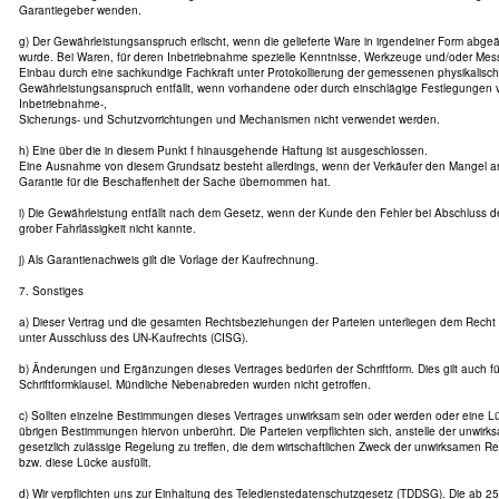
Garantiegeber wenden.
g) Der Gewährleistungsanspruch erlischt, wenn die gelieferte Ware in irgendeiner Form abg
wurde. Bei Waren, für deren Inbetriebnahme spezielle Kenntnisse, Werkzeuge und/oder Mess
Einbau durch eine sachkundige Fachkraft unter Protokollierung der gemessenen physikalisc
Gewährleistungsanspruch entfällt, wenn vorhandene oder durch einschlägige Festlegungen 
Inbetriebnahme-,
Sicherungs- und Schutzvorrichtungen und Mechanismen nicht verwendet werden.
h) Eine über die in diesem Punkt f hinausgehende Haftung ist ausgeschlossen.
Eine Ausnahme von diesem Grundsatz besteht allerdings, wenn der Verkäufer den Mangel arg
Garantie für die Beschaffenheit der Sache übernommen hat.
i) Die Gewährleistung entfällt nach dem Gesetz, wenn der Kunde den Fehler bei Abschluss d
grober Fahrlässigkeit nicht kannte.
j) Als Garantienachweis gilt die Vorlage der Kaufrechnung.
7. Sonstiges
a) Dieser Vertrag und die gesamten Rechtsbeziehungen der Parteien unterliegen dem Recht
unter Ausschluss des UN-Kaufrechts (CISG).
b) Änderungen und Ergänzungen dieses Vertrages bedürfen der Schriftform. Dies gilt auch f
Schriftformklausel. Mündliche Nebenabreden wurden nicht getroffen.
c) Sollten einzelne Bestimmungen dieses Vertrages unwirksam sein oder werden oder eine Lü
übrigen Bestimmungen hiervon unberührt. Die Parteien verpflichten sich, anstelle der unwir
gesetzlich zulässige Regelung zu treffen, die dem wirtschaftlichen Zweck der unwirksamen
bzw. diese Lücke ausfüllt.
d) Wir verpflichten uns zur Einhaltung des Teledienstedatenschutzgesetz (TDDSG). Die ab 25