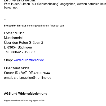
Euro) versandt werden.
Wird in der Auktion "nur Selbstabholung" angegeben, werden natürlich ke
berechnet
...
Sie kaufen hier aus
einem gewerblichen Angebot von
Lothar Müller
Münzhandel
Über den Roten Gräben 3
D 63654 Büdingen
Tel.: 06042 - 953087
Shop:
www.euromueller.de
Finanzamt Nidda
Steuer ID / VAT: DE321667044
email:
s.u.l.mueller@t-online.de
AGB und Widerrufsbelehrung
Allgemeine Geschäftsbedingungen (AGB):