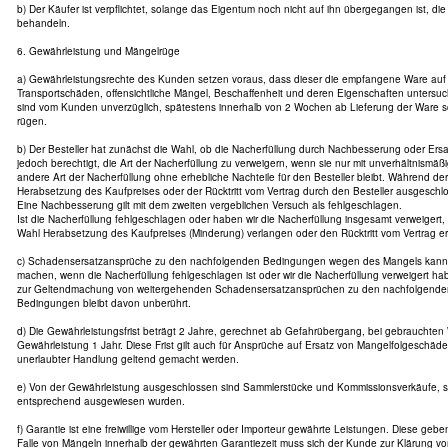
b) Der Käufer ist verpflichtet, solange das Eigentum noch nicht auf ihn übergegangen ist, die
behandeln.
6. Gewährleistung und Mängelrüge
a) Gewährleistungsrechte des Kunden setzen voraus, dass dieser die empfangene Ware auf V
Transportschäden, offensichtliche Mängel, Beschaffenheit und deren Eigenschaften untersuch
sind vom Kunden unverzüglich, spätestens innerhalb von 2 Wochen ab Lieferung der Ware sc
rügen.
b) Der Besteller hat zunächst die Wahl, ob die Nacherfüllung durch Nachbesserung oder Ersatz
jedoch berechtigt, die Art der Nacherfüllung zu verweigern, wenn sie nur mit unverhältnismäß
andere Art der Nacherfüllung ohne erhebliche Nachteile für den Besteller bleibt. Während der
Herabsetzung des Kaufpreises oder der Rücktritt vom Vertrag durch den Besteller ausgeschl
Eine Nachbesserung gilt mit dem zweiten vergeblichen Versuch als fehlgeschlagen.
Ist die Nacherfüllung fehlgeschlagen oder haben wir die Nacherfüllung insgesamt verweigert,
Wahl Herabsetzung des Kaufpreises (Minderung) verlangen oder den Rücktritt vom Vertrag er
c) Schadensersatzansprüche zu den nachfolgenden Bedingungen wegen des Mangels kann de
machen, wenn die Nacherfüllung fehlgeschlagen ist oder wir die Nacherfüllung verweigert ha
zur Geltendmachung von weitergehenden Schadensersatzansprüchen zu den nachfolgende
Bedingungen bleibt davon unberührt.
d) Die Gewährleistungsfrist beträgt 2 Jahre, gerechnet ab Gefahrübergang, bei gebrauchten
Gewährleistung 1 Jahr. Diese Frist gilt auch für Ansprüche auf Ersatz von Mangelfolgeschäd
unerlaubter Handlung geltend gemacht werden.
e) Von der Gewährleistung ausgeschlossen sind Sammlerstücke und Kommissionsverkäufe, s
entsprechend ausgewiesen wurden.
f) Garantie ist eine freiwillige vom Hersteller oder Importeur gewährte Leistungen. Diese geb
Falle von Mängeln innerhalb der gewährten Garantiezeit muss sich der Kunde zur Klärung