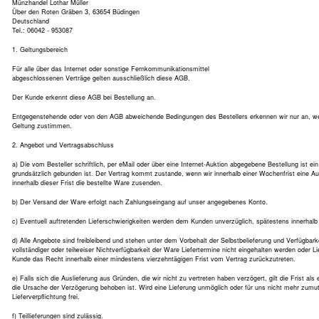
Münzhandel Lothar Müller
Über den Roten Gräben 3, 63654 Büdingen
Deutschland
Tel.: 06042 - 953087
1. Geltungsbereich
Für alle über das Internet oder sonstige Fernkommunikationsmittel
abgeschlossenen Verträge gelten ausschließlich diese AGB.
Der Kunde erkennt diese AGB bei Bestellung an.
Entgegenstehende oder von den AGB abweichende Bedingungen des Bestellers erkennen wir nur an, wenn
Geltung zustimmen.
2. Angebot und Vertragsabschluss
a) Die vom Besteller schriftlich, per eMail oder über eine Internet-Auktion abgegebene Bestellung ist e
grundsätzlich gebunden ist. Der Vertrag kommt zustande, wenn wir innerhalb einer Wochenfrist eine A
innerhalb dieser Frist die bestellte Ware zusenden.
b) Der Versand der Ware erfolgt nach Zahlungseingang auf unser angegebenes Konto.
c) Eventuell auftretenden Lieferschwierigkeiten werden dem Kunden unverzüglich, spätestens innerhalb 
d) Alle Angebote sind freibleibend und stehen unter dem Vorbehalt der Selbstbelieferung und Verfügba
vollständiger oder teilweiser Nichtverfügbarkeit der Ware Liefertermine nicht eingehalten werden oder L
Kunde das Recht innerhalb einer mindestens vierzehntägigen Frist vom Vertrag zurückzutreten.
e) Falls sich die Auslieferung aus Gründen, die wir nicht zu vertreten haben verzögert, gilt die Frist als 
die Ursache der Verzögerung behoben ist. Wird eine Lieferung unmöglich oder für uns nicht mehr zumutb
Lieferverpflichtung frei.
f) Teillieferungen sind zulässig.