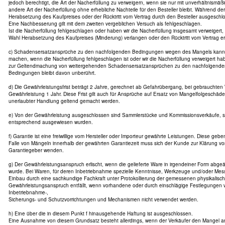
jedoch berechtigt, die Art der Nacherfüllung zu verweigern, wenn sie nur mit unverhältnismäß
andere Art der Nacherfüllung ohne erhebliche Nachteile für den Besteller bleibt. Während der
Herabsetzung des Kaufpreises oder der Rücktritt vom Vertrag durch den Besteller ausgeschl
Eine Nachbesserung gilt mit dem zweiten vergeblichen Versuch als fehlgeschlagen.
Ist die Nacherfüllung fehlgeschlagen oder haben wir die Nacherfüllung insgesamt verweigert,
Wahl Herabsetzung des Kaufpreises (Minderung) verlangen oder den Rücktritt vom Vertrag er
c) Schadensersatzansprüche zu den nachfolgenden Bedingungen wegen des Mangels kann de
machen, wenn die Nacherfüllung fehlgeschlagen ist oder wir die Nacherfüllung verweigert ha
zur Geltendmachung von weitergehenden Schadensersatzansprüchen zu den nachfolgende
Bedingungen bleibt davon unberührt.
d) Die Gewährleistungsfrist beträgt 2 Jahre, gerechnet ab Gefahrübergang, bei gebrauchten
Gewährleistung 1 Jahr. Diese Frist gilt auch für Ansprüche auf Ersatz von Mangelfolgeschäd
unerlaubter Handlung geltend gemacht werden.
e) Von der Gewährleistung ausgeschlossen sind Sammlerstücke und Kommissionsverkäufe, s
entsprechend ausgewiesen wurden.
f) Garantie ist eine freiwillige vom Hersteller oder Importeur gewährte Leistungen. Diese geb
Falle von Mängeln innerhalb der gewährten Garantiezeit muss sich der Kunde zur Klärung
Garantiegeber wenden.
g) Der Gewährleistungsanspruch erlischt, wenn die gelieferte Ware in irgendeiner Form abg
wurde. Bei Waren, für deren Inbetriebnahme spezielle Kenntnisse, Werkzeuge und/oder Mess
Einbau durch eine sachkundige Fachkraft unter Protokollierung der gemessenen physikalisc
Gewährleistungsanspruch entfällt, wenn vorhandene oder durch einschlägige Festlegungen 
Inbetriebnahme-,
Sicherungs- und Schutzvorrichtungen und Mechanismen nicht verwendet werden.
h) Eine über die in diesem Punkt f hinausgehende Haftung ist ausgeschlossen.
Eine Ausnahme von diesem Grundsatz besteht allerdings, wenn der Verkäufer den Mangel arg