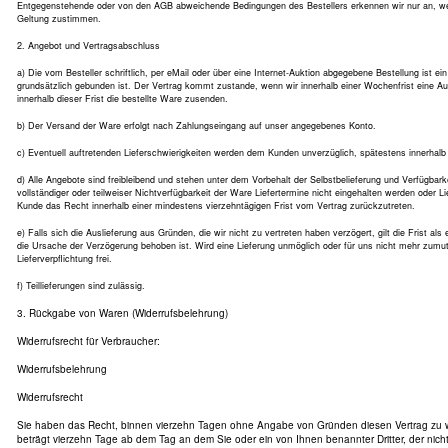
Entgegenstehende oder von den AGB abweichende Bedingungen des Bestellers erkennen wir nur an, wenn
Geltung zustimmen.
2. Angebot und Vertragsabschluss
a) Die vom Besteller schriftlich, per eMail oder über eine Internet-Auktion abgegebene Bestellung ist e
grundsätzlich gebunden ist. Der Vertrag kommt zustande, wenn wir innerhalb einer Wochenfrist eine A
innerhalb dieser Frist die bestellte Ware zusenden.
b) Der Versand der Ware erfolgt nach Zahlungseingang auf unser angegebenes Konto.
c) Eventuell auftretenden Lieferschwierigkeiten werden dem Kunden unverzüglich, spätestens innerhalb 
d) Alle Angebote sind freibleibend und stehen unter dem Vorbehalt der Selbstbelieferung und Verfügba
vollständiger oder teilweiser Nichtverfügbarkeit der Ware Liefertermine nicht eingehalten werden oder L
Kunde das Recht innerhalb einer mindestens vierzehntägigen Frist vom Vertrag zurückzutreten.
e) Falls sich die Auslieferung aus Gründen, die wir nicht zu vertreten haben verzögert, gilt die Frist als 
die Ursache der Verzögerung behoben ist. Wird eine Lieferung unmöglich oder für uns nicht mehr zumutb
Lieferverpflichtung frei.
f) Teillieferungen sind zulässig.
3. Rückgabe von Waren (Widerrufsbelehrung)
Widerrufsrecht für Verbraucher:
Widerrufsbelehrung
Widerrufsrecht
Sie haben das Recht, binnen vierzehn Tagen ohne Angabe von Gründen diesen Vertrag zu wid
beträgt vierzehn Tage ab dem Tag an dem Sie oder ein von Ihnen benannter Dritter, der nicht d