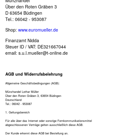
Münzhandel
Über den Roten Gräben 3
D 63654 Büdingen
Tel.: 06042 - 953087
Shop:
www.euromueller.de
Finanzamt Nidda
Steuer ID / VAT: DE321667044
email:
s.u.l.mueller@t-online.de
AGB und Widerrufsbelehrung
Allgemeine Geschäftsbedingungen (AGB):
Münzhandel Lothar Müller
Über den Roten Gräben 3, 63654 Büdingen
Deutschland
Tel.: 06042 - 953087
1. Geltungsbereich
Für alle über das Internet oder sonstige Fernkommunikationsmittel
abgeschlossenen Verträge gelten ausschließlich diese AGB.
Der Kunde erkennt diese AGB bei Bestellung an.