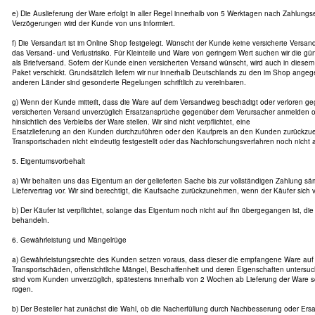
e) Die Auslieferung der Ware erfolgt in aller Regel innerhalb von 5 Werktagen nach Zahlung
Verzögerungen wird der Kunde von uns informiert.
f) Die Versandart ist im Online Shop festgelegt. Wünscht der Kunde keine versicherte Versanda
das Versand- und Verlustrisiko. Für Kleinteile und Ware von geringem Wert suchen wir die gün
als Briefversand. Sofern der Kunde einen versicherten Versand wünscht, wird auch in diesem 
Paket verschickt. Grundsätzlich liefern wir nur innerhalb Deutschlands zu den im Shop ange
anderen Länder sind gesonderte Regelungen schriftlich zu vereinbaren.
g) Wenn der Kunde mitteilt, dass die Ware auf dem Versandweg beschädigt oder verloren geg
versicherten Versand unverzüglich Ersatzansprüche gegenüber dem Verursacher anmelden 
hinsichtlich des Verbleibs der Ware stellen. Wir sind nicht verpflichtet, eine
Ersatzlieferung an den Kunden durchzuführen oder den Kaufpreis an den Kunden zurückzuer
Transportschaden nicht eindeutig festgestellt oder das Nachforschungsverfahren noch nicht
5. Eigentumsvorbehalt
a) Wir behalten uns das Eigentum an der gelieferten Sache bis zur vollständigen Zahlung s
Liefervertrag vor. Wir sind berechtigt, die Kaufsache zurückzunehmen, wenn der Käufer sich ve
b) Der Käufer ist verpflichtet, solange das Eigentum noch nicht auf ihn übergegangen ist, die
behandeln.
6. Gewährleistung und Mängelrüge
a) Gewährleistungsrechte des Kunden setzen voraus, dass dieser die empfangene Ware auf V
Transportschäden, offensichtliche Mängel, Beschaffenheit und deren Eigenschaften untersuch
sind vom Kunden unverzüglich, spätestens innerhalb von 2 Wochen ab Lieferung der Ware sc
rügen.
b) Der Besteller hat zunächst die Wahl, ob die Nacherfüllung durch Nachbesserung oder Ersatz