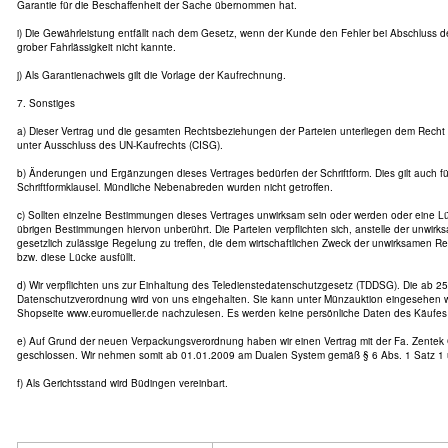
Garantie für die Beschaffenheit der Sache übernommen hat.
i) Die Gewährleistung entfällt nach dem Gesetz, wenn der Kunde den Fehler bei Abschluss d
grober Fahrlässigkeit nicht kannte.
j) Als Garantienachweis gilt die Vorlage der Kaufrechnung.
7. Sonstiges
a) Dieser Vertrag und die gesamten Rechtsbeziehungen der Parteien unterliegen dem Recht
unter Ausschluss des UN-Kaufrechts (CISG).
b) Änderungen und Ergänzungen dieses Vertrages bedürfen der Schriftform. Dies gilt auch f
Schriftformklausel. Mündliche Nebenabreden wurden nicht getroffen.
c) Sollten einzelne Bestimmungen dieses Vertrages unwirksam sein oder werden oder eine Lü
übrigen Bestimmungen hiervon unberührt. Die Parteien verpflichten sich, anstelle der unwir
gesetzlich zulässige Regelung zu treffen, die dem wirtschaftlichen Zweck der unwirksamen
bzw. diese Lücke ausfüllt.
d) Wir verpflichten uns zur Einhaltung des Teledienstedatenschutzgesetz (TDDSG). Die ab 25
Datenschutzverordnung wird von uns eingehalten. Sie kann unter Münzauktion eingesehen w
Shopseite www.euromueller.de nachzulesen. Es werden keine persönliche Daten des Käufes 
e) Auf Grund der neuen Verpackungsverordnung haben wir einen Vertrag mit der Fa. Zente
geschlossen. Wir nehmen somit ab 01.01.2009 am Dualen System gemäß § 6 Abs. 1 Satz 1 
f) Als Gerichtsstand wird Büdingen vereinbart.