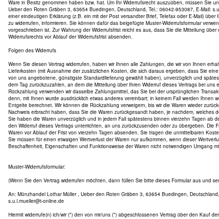
Ware in Besitz genommen haben bzw. hat. Um Ihr Widerrufsrecht auszuüben, müssen Sie uns
Ueber den Roten Gräben 3, 63654 Buedingen, Deutschland, Tel.: 06042-953087, E-Mail: s.u.l
einer eindeutigen Erklärung (z.B. ein mit der Post versandter Brief, Telefax oder E-Mail) über
zu widerrufen, informieren. Sie können dafür das beigefügte Muster-Widerrufsformular verwe
vorgeschrieben ist. Zur Wahrung der Widerrufsfrist reicht es aus, dass Sie die Mitteilung übe
Widerrufsrechts vor Ablauf der Widerrufsfrist absenden.
Folgen des Widerrufs
Wenn Sie diesen Vertrag widerrufen, haben wir Ihnen alle Zahlungen, die wir von Ihnen erhal
Lieferkosten (mit Ausnahme der zusätzlichen Kosten, die sich daraus ergeben, dass Sie eine 
von uns angebotene, günstigste Standardlieferung gewählt haben), unverzüglich und späte
dem Tag zurückzuzahlen, an dem die Mitteilung über Ihren Widerruf dieses Vertrags bei uns 
Rückzahlung verwenden wir dasselbe Zahlungsmittel, das Sie bei der ursprünglichen Transakt
denn, mit Ihnen wurde ausdrücklich etwas anderes vereinbart; in keinem Fall werden Ihnen
Entgelte berechnet. Wir können die Rückzahlung verweigern, bis wir die Waren wieder zurüc
Nachweis erbracht haben, dass Sie die Waren zurückgesandt haben, je nachdem, welches der 
Sie haben die Waren unverzüglich und in jedem Fall spätestens binnen vierzehn Tagen ab 
den Widerruf dieses Vertrags unterrichten, an uns zurückzusenden oder zu übergeben. Die Fri
Waren vor Ablauf der Frist von vierzehn Tagen absenden. Sie tragen die unmittelbaren Kos
Sie müssen für einen etwaigen Wertverlust der Waren nur aufkommen, wenn dieser Wertverlus
Beschaffenheit, Eigenschaften und Funktionsweise der Waren nicht notwendigen Umgang mit 
Muster-Widerrufsformular:
(Wenn Sie den Vertrag widerrufen möchten, dann füllen Sie bitte dieses Formular aus und se
An: Münzhandel Lothar Müller , Ueber den Roten Gräben 3, 63654 Buedingen, Deutschland, 
s.u.l.mueller@t-online.de
Hiermit widerrufe(n) ich/wir (*) den von mir/uns (*) abgeschlossenen Vertrag über den Kauf de