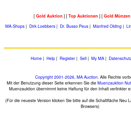
[
Gold Auktion
] [
Top Auktionen
] [
Gold Münzen
MA-Shops
|
Dirk Loebbers
|
Dr. Busso Peus
|
Manfred Olding
|
Li
Home
|
Help
|
Register
|
Sell
|
My MA
|
Datenschut
Copyright 2001-2026, MA Auction
. Alle Rechte vorb
Mit der Benutzung dieser Seite erkennen Sie die
Muenzauktion
Nu
Muenzauktion übernimmt keine Haftung für den Inhalt verlinkter ex
(Für die neueste Version klicken Sie bitte auf die Schaltfläche Neu 
Browsers)