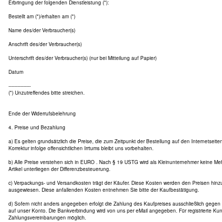
Erbringung der folgenden Dienstleistung (*):
Bestellt am (*)/erhalten am (*)
Name des/der Verbraucher(s)
Anschrift des/der Verbraucher(s)
Unterschrift des/der Verbraucher(s) (nur bei Mitteilung auf Papier)
Datum
---------------
(*) Unzutreffendes bitte streichen.
Ende der Widerrufsbelehrung
4. Preise und Bezahlung
a) Es gelten grundsätzlich die Preise, die zum Zeitpunkt der Bestellung auf den Internetseit
Korrektur infolge offensichtlichen Irrtums bleibt uns vorbehalten.
b) Alle Preise verstehen sich in EURO . Nach § 19 USTG wird als Kleinunternehmer keine Me
Artikel unterliegen der Differenzbesteuerung.
c) Verpackungs- und Versandkosten trägt der Käufer. Diese Kosten werden den Preisen hin
ausgewiesen. Diese anfallenden Kosten entnehmen Sie bitte der Kaufbestätigung.
d) Sofern nicht anders angegeben erfolgt die Zahlung des Kaufpreises ausschließlich gege
auf unser Konto. Die Bankverbindung wird von uns per eMail angegeben. Für registrierte Ku
Zahlungsvereinbarungen möglich.