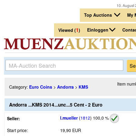
10. August 
Top Auctions
My 
1
Einloggen
Conta
Viewed (
)
Item num
Category:
Euro Coins
>
Andorra
>
KMS
Andorra ...KMS 2014...unc...5 Cent - 2 Euro
l.mueller
(
1812
)
100,0 %
Seller:
Start price:
19,90 EUR