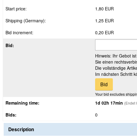
Start price:
1,80 EUR
Shipping (Germany):
1,25 EUR
Bid increment:
0,20 EUR
Bid:
Hinweis: Ihr Gebot is
Sie einen rechtsverbi
Die vollständige Arti
Im nächsten Schritt 
Your bid excludes shippi
Remaining time:
1d 02h 17min
(Endet 
Bids:
0
Description