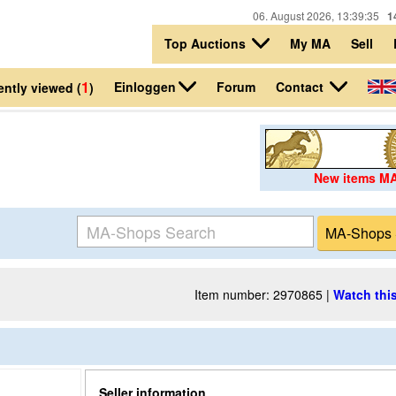
06. August 2026, 13:39:35
1
Top Auctions
My MA
Sell
1
Einloggen
Contact
Forum
ntly viewed (
)
New items M
Item number: 2970865 |
Watch this
Seller information