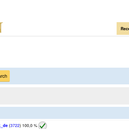
Rece
k_de
(
3722
)
100,0 %