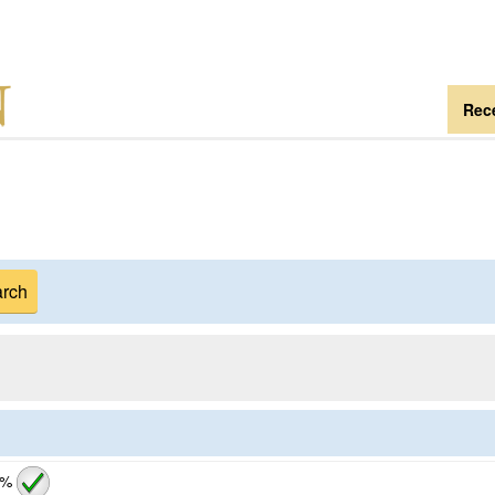
Rece
 %