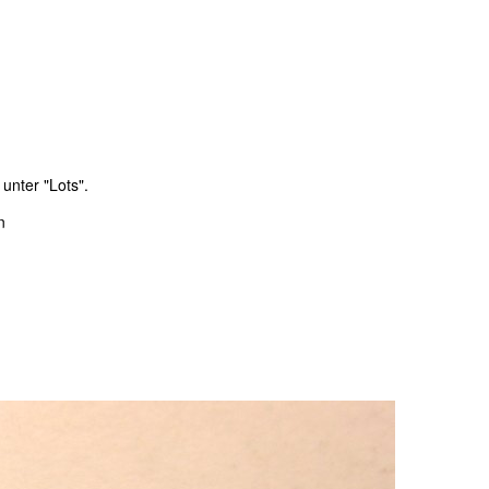
unter "Lots".
n