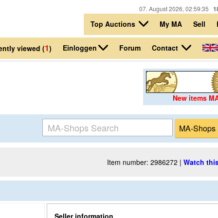
07. August 2026, 02:59:35
1
Top Auctions
My MA
Sell
1
Einloggen
Contact
Forum
ntly viewed (
)
New items M
Item number: 2986272 |
Watch this
Seller information