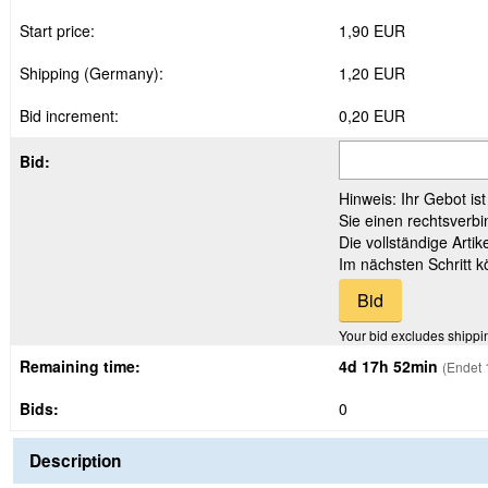
Start price:
1,90 EUR
Shipping (Germany):
1,20 EUR
Bid increment:
0,20 EUR
Bid:
Hinweis: Ihr Gebot is
Sie einen rechtsverbi
Die vollständige Arti
Im nächsten Schritt 
Your bid excludes shippi
Remaining time:
4d 17h 52min
(Endet 
Bids:
0
Description