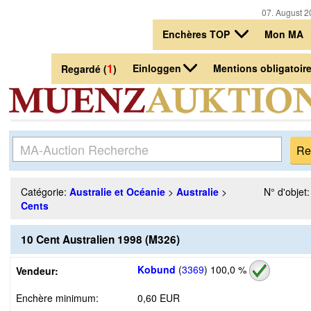
07. August 2
Enchères TOP
Mon MA
1
Einloggen
Mentions obligatoir
Regardé (
)
Catégorie:
Australie et Océanie
>
Australie
>
N° d'objet
Cents
10 Cent Australien 1998 (M326)
Kobund
(
3369
)
100,0 %
Vendeur:
Enchère minimum:
0,60 EUR