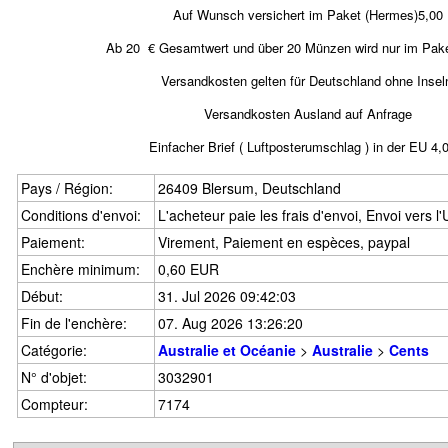
Auf Wunsch versichert im Paket (Hermes)5,00
Ab 20 € Gesamtwert und über 20 Münzen wird nur im Pake
Versandkosten gelten für Deutschland ohne Insel
Versandkosten Ausland auf Anfrage
Einfacher Brief ( Luftposterumschlag ) in der EU 4,
Pays / Région:
26409 Blersum, Deutschland
Conditions d'envoi:
L'acheteur paie les frais d'envoi, Envoi vers 
Paiement:
Virement, Paiement en espèces, paypal
Enchère minimum:
0,60 EUR
Début:
31. Jul 2026 09:42:03
Fin de l'enchère:
07. Aug 2026 13:26:20
Catégorie:
Australie et Océanie
>
Australie
>
Cents
N° d'objet:
3032901
Compteur:
7174