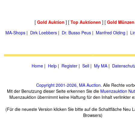
[
Gold Auktion
] [
Top Auktionen
] [
Gold Münzen
MA-Shops
|
Dirk Loebbers
|
Dr. Busso Peus
|
Manfred Olding
|
Li
Home
|
Help
|
Register
|
Sell
|
My MA
|
Datenschut
Copyright 2001-2026, MA Auction
. Alle Rechte vorb
Mit der Benutzung dieser Seite erkennen Sie die
Muenzauktion
Nu
Muenzauktion übernimmt keine Haftung für den Inhalt verlinkter ex
(Für die neueste Version klicken Sie bitte auf die Schaltfläche Neu 
Browsers)