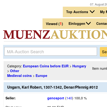
07. August 2
Top Auctions
My 
1
Einloggen
Conta
Viewed (
)
Category:
European Coins before EUR
>
Hungary
Item num
>
Other
Medieval coins
>
Europe
Ungarn, Karl Robert, 1307-1342, Denar/Pfennig #012
Seller:
genosport
(
140
)
100,0 %