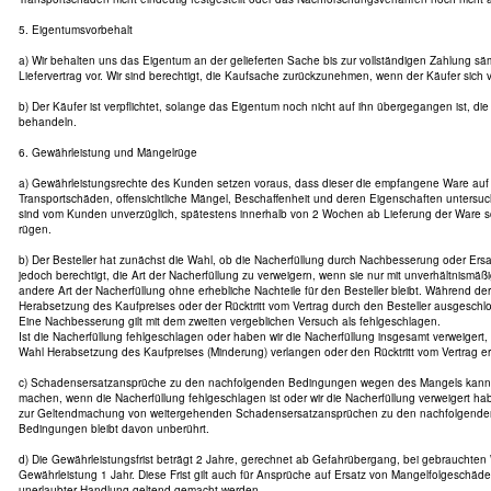
5. Eigentumsvorbehalt
a) Wir behalten uns das Eigentum an der gelieferten Sache bis zur vollständigen Zahlung s
Liefervertrag vor. Wir sind berechtigt, die Kaufsache zurückzunehmen, wenn der Käufer sich ve
b) Der Käufer ist verpflichtet, solange das Eigentum noch nicht auf ihn übergegangen ist, die
behandeln.
6. Gewährleistung und Mängelrüge
a) Gewährleistungsrechte des Kunden setzen voraus, dass dieser die empfangene Ware auf V
Transportschäden, offensichtliche Mängel, Beschaffenheit und deren Eigenschaften untersuch
sind vom Kunden unverzüglich, spätestens innerhalb von 2 Wochen ab Lieferung der Ware sc
rügen.
b) Der Besteller hat zunächst die Wahl, ob die Nacherfüllung durch Nachbesserung oder Ersatz
jedoch berechtigt, die Art der Nacherfüllung zu verweigern, wenn sie nur mit unverhältnismäß
andere Art der Nacherfüllung ohne erhebliche Nachteile für den Besteller bleibt. Während der
Herabsetzung des Kaufpreises oder der Rücktritt vom Vertrag durch den Besteller ausgeschl
Eine Nachbesserung gilt mit dem zweiten vergeblichen Versuch als fehlgeschlagen.
Ist die Nacherfüllung fehlgeschlagen oder haben wir die Nacherfüllung insgesamt verweigert,
Wahl Herabsetzung des Kaufpreises (Minderung) verlangen oder den Rücktritt vom Vertrag er
c) Schadensersatzansprüche zu den nachfolgenden Bedingungen wegen des Mangels kann de
machen, wenn die Nacherfüllung fehlgeschlagen ist oder wir die Nacherfüllung verweigert ha
zur Geltendmachung von weitergehenden Schadensersatzansprüchen zu den nachfolgende
Bedingungen bleibt davon unberührt.
d) Die Gewährleistungsfrist beträgt 2 Jahre, gerechnet ab Gefahrübergang, bei gebrauchten
Gewährleistung 1 Jahr. Diese Frist gilt auch für Ansprüche auf Ersatz von Mangelfolgeschäd
unerlaubter Handlung geltend gemacht werden.