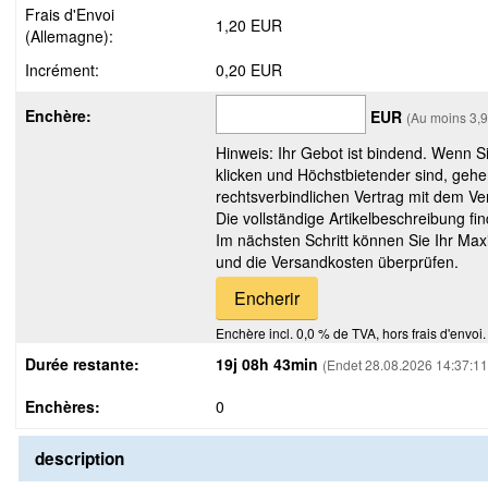
Frais d'Envoi
1,20 EUR
(Allemagne):
Incrément:
0,20 EUR
Enchère:
EUR
(Au moins 3,
Hinweis: Ihr Gebot ist bindend. Wenn S
klicken und Höchstbietender sind, gehe
rechtsverbindlichen Vertrag mit dem Ver
Die vollständige Artikelbeschreibung fi
Im nächsten Schritt können Sie Ihr Max
und die Versandkosten überprüfen.
Enchère incl. 0,0 % de TVA, hors frais d'envoi.
Durée restante:
19j 08h 43min
(Endet 28.08.2026 14:37:11
Enchères:
0
description