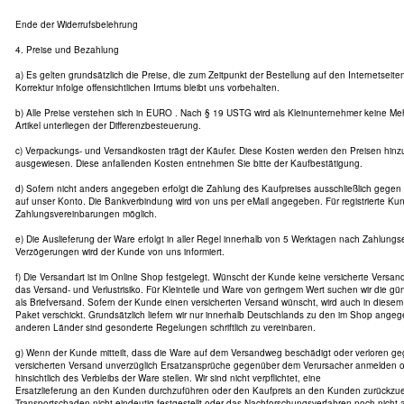
Ende der Widerrufsbelehrung
4. Preise und Bezahlung
a) Es gelten grundsätzlich die Preise, die zum Zeitpunkt der Bestellung auf den Internetseit
Korrektur infolge offensichtlichen Irrtums bleibt uns vorbehalten.
b) Alle Preise verstehen sich in EURO . Nach § 19 USTG wird als Kleinunternehmer keine Me
Artikel unterliegen der Differenzbesteuerung.
c) Verpackungs- und Versandkosten trägt der Käufer. Diese Kosten werden den Preisen hin
ausgewiesen. Diese anfallenden Kosten entnehmen Sie bitte der Kaufbestätigung.
d) Sofern nicht anders angegeben erfolgt die Zahlung des Kaufpreises ausschließlich gege
auf unser Konto. Die Bankverbindung wird von uns per eMail angegeben. Für registrierte Ku
Zahlungsvereinbarungen möglich.
e) Die Auslieferung der Ware erfolgt in aller Regel innerhalb von 5 Werktagen nach Zahlung
Verzögerungen wird der Kunde von uns informiert.
f) Die Versandart ist im Online Shop festgelegt. Wünscht der Kunde keine versicherte Versanda
das Versand- und Verlustrisiko. Für Kleinteile und Ware von geringem Wert suchen wir die gün
als Briefversand. Sofern der Kunde einen versicherten Versand wünscht, wird auch in diesem 
Paket verschickt. Grundsätzlich liefern wir nur innerhalb Deutschlands zu den im Shop ange
anderen Länder sind gesonderte Regelungen schriftlich zu vereinbaren.
g) Wenn der Kunde mitteilt, dass die Ware auf dem Versandweg beschädigt oder verloren geg
versicherten Versand unverzüglich Ersatzansprüche gegenüber dem Verursacher anmelden 
hinsichtlich des Verbleibs der Ware stellen. Wir sind nicht verpflichtet, eine
Ersatzlieferung an den Kunden durchzuführen oder den Kaufpreis an den Kunden zurückzuer
Transportschaden nicht eindeutig festgestellt oder das Nachforschungsverfahren noch nicht