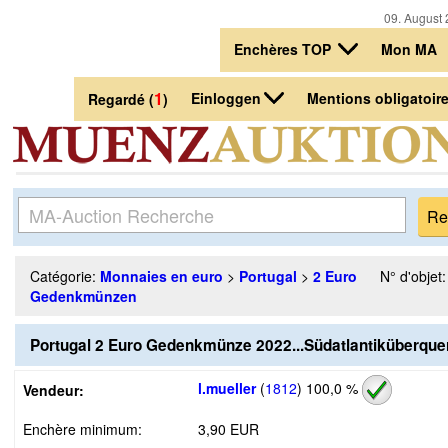
09. August 
Enchères TOP
Mon MA
1
Einloggen
Mentions obligatoir
Regardé (
)
Catégorie:
Monnaies en euro
>
Portugal
>
2 Euro
N° d'objet
Gedenkmünzen
Portugal 2 Euro Gedenkmünze 2022...Südatlantiküberque
l.mueller
(
1812
)
100,0 %
Vendeur:
Enchère minimum:
3,90 EUR