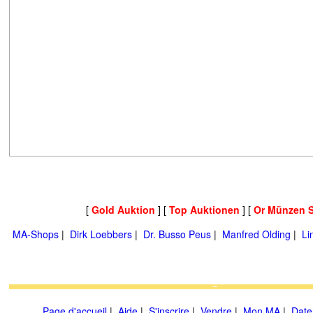
[
Gold Auktion
] [
Top Auktionen
] [
Or Münzen 
MA-Shops
|
Dirk Loebbers
|
Dr. Busso Peus
|
Manfred Olding
|
Li
Page d'accueil
|
Aide
|
S'inscrire
|
Vendre
|
Mon MA
|
Date