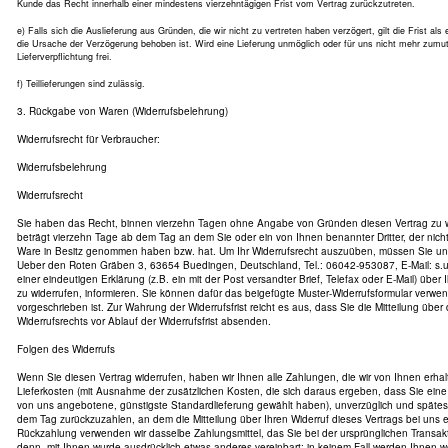
Kunde das Recht innerhalb einer mindestens vierzehntägigen Frist vom Vertrag zurückzutreten.
e) Falls sich die Auslieferung aus Gründen, die wir nicht zu vertreten haben verzögert, gilt die Frist als 
die Ursache der Verzögerung behoben ist. Wird eine Lieferung unmöglich oder für uns nicht mehr zumutb
Lieferverpflichtung frei.
f) Teillieferungen sind zulässig.
3. Rückgabe von Waren (Widerrufsbelehrung)
Widerrufsrecht für Verbraucher:
Widerrufsbelehrung
Widerrufsrecht
Sie haben das Recht, binnen vierzehn Tagen ohne Angabe von Gründen diesen Vertrag zu wid
beträgt vierzehn Tage ab dem Tag an dem Sie oder ein von Ihnen benannter Dritter, der nicht d
Ware in Besitz genommen haben bzw. hat. Um Ihr Widerrufsrecht auszuüben, müssen Sie uns
Ueber den Roten Gräben 3, 63654 Buedingen, Deutschland, Tel.: 06042-953087, E-Mail: s.u.l
einer eindeutigen Erklärung (z.B. ein mit der Post versandter Brief, Telefax oder E-Mail) über
zu widerrufen, informieren. Sie können dafür das beigefügte Muster-Widerrufsformular verwe
vorgeschrieben ist. Zur Wahrung der Widerrufsfrist reicht es aus, dass Sie die Mitteilung übe
Widerrufsrechts vor Ablauf der Widerrufsfrist absenden.
Folgen des Widerrufs
Wenn Sie diesen Vertrag widerrufen, haben wir Ihnen alle Zahlungen, die wir von Ihnen erhal
Lieferkosten (mit Ausnahme der zusätzlichen Kosten, die sich daraus ergeben, dass Sie eine 
von uns angebotene, günstigste Standardlieferung gewählt haben), unverzüglich und späte
dem Tag zurückzuzahlen, an dem die Mitteilung über Ihren Widerruf dieses Vertrags bei uns 
Rückzahlung verwenden wir dasselbe Zahlungsmittel, das Sie bei der ursprünglichen Transakt
denn, mit Ihnen wurde ausdrücklich etwas anderes vereinbart; in keinem Fall werden Ihnen