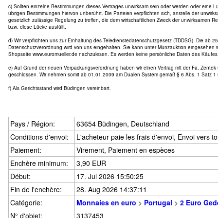
c) Sollten einzelne Bestimmungen dieses Vertrages unwirksam sein oder werden oder eine Lü
übrigen Bestimmungen hiervon unberührt. Die Parteien verpflichten sich, anstelle der unwir
gesetzlich zulässige Regelung zu treffen, die dem wirtschaftlichen Zweck der unwirksamen
bzw. diese Lücke ausfüllt.
d) Wir verpflichten uns zur Einhaltung des Teledienstedatenschutzgesetz (TDDSG). Die ab 25
Datenschutzverordnung wird von uns eingehalten. Sie kann unter Münzauktion eingesehen w
Shopseite www.euromueller.de nachzulesen. Es werden keine persönliche Daten des Käufes 
e) Auf Grund der neuen Verpackungsverordnung haben wir einen Vertrag mit der Fa. Zente
geschlossen. Wir nehmen somit ab 01.01.2009 am Dualen System gemäß § 6 Abs. 1 Satz 1 
f) Als Gerichtsstand wird Büdingen vereinbart.
Pays / Région:
63654 Büdingen, Deutschland
Conditions d'envoi:
L'acheteur paie les frais d'envoi, Envoi vers t
Paiement:
Virement, Paiement en espèces
Enchère minimum:
3,90 EUR
Début:
17. Jul 2026 15:50:25
Fin de l'enchère:
28. Aug 2026 14:37:11
Catégorie:
Monnaies en euro
>
Portugal
>
2 Euro Ge
N° d'objet:
3137453