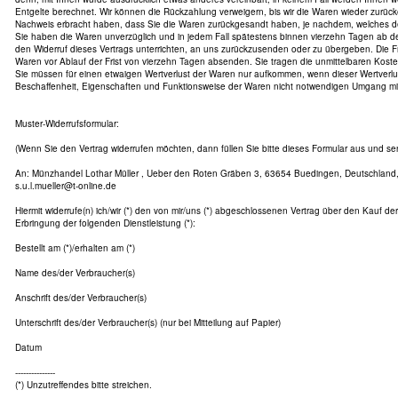
Entgelte berechnet. Wir können die Rückzahlung verweigern, bis wir die Waren wieder zurüc
Nachweis erbracht haben, dass Sie die Waren zurückgesandt haben, je nachdem, welches der 
Sie haben die Waren unverzüglich und in jedem Fall spätestens binnen vierzehn Tagen ab 
den Widerruf dieses Vertrags unterrichten, an uns zurückzusenden oder zu übergeben. Die Fri
Waren vor Ablauf der Frist von vierzehn Tagen absenden. Sie tragen die unmittelbaren Kos
Sie müssen für einen etwaigen Wertverlust der Waren nur aufkommen, wenn dieser Wertverlus
Beschaffenheit, Eigenschaften und Funktionsweise der Waren nicht notwendigen Umgang mit 
Muster-Widerrufsformular:
(Wenn Sie den Vertrag widerrufen möchten, dann füllen Sie bitte dieses Formular aus und se
An: Münzhandel Lothar Müller , Ueber den Roten Gräben 3, 63654 Buedingen, Deutschland, 
s.u.l.mueller@t-online.de
Hiermit widerrufe(n) ich/wir (*) den von mir/uns (*) abgeschlossenen Vertrag über den Kauf de
Erbringung der folgenden Dienstleistung (*):
Bestellt am (*)/erhalten am (*)
Name des/der Verbraucher(s)
Anschrift des/der Verbraucher(s)
Unterschrift des/der Verbraucher(s) (nur bei Mitteilung auf Papier)
Datum
---------------
(*) Unzutreffendes bitte streichen.