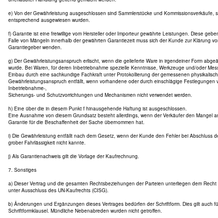
e) Von der Gewährleistung ausgeschlossen sind Sammlerstücke und Kommissionsverkäufe, s
entsprechend ausgewiesen wurden.
f) Garantie ist eine freiwillige vom Hersteller oder Importeur gewährte Leistungen. Diese geb
Falle von Mängeln innerhalb der gewährten Garantiezeit muss sich der Kunde zur Klärung
Garantiegeber wenden.
g) Der Gewährleistungsanspruch erlischt, wenn die gelieferte Ware in irgendeiner Form abg
wurde. Bei Waren, für deren Inbetriebnahme spezielle Kenntnisse, Werkzeuge und/oder Mess
Einbau durch eine sachkundige Fachkraft unter Protokollierung der gemessenen physikalisc
Gewährleistungsanspruch entfällt, wenn vorhandene oder durch einschlägige Festlegungen 
Inbetriebnahme-,
Sicherungs- und Schutzvorrichtungen und Mechanismen nicht verwendet werden.
h) Eine über die in diesem Punkt f hinausgehende Haftung ist ausgeschlossen.
Eine Ausnahme von diesem Grundsatz besteht allerdings, wenn der Verkäufer den Mangel arg
Garantie für die Beschaffenheit der Sache übernommen hat.
i) Die Gewährleistung entfällt nach dem Gesetz, wenn der Kunde den Fehler bei Abschluss d
grober Fahrlässigkeit nicht kannte.
j) Als Garantienachweis gilt die Vorlage der Kaufrechnung.
7. Sonstiges
a) Dieser Vertrag und die gesamten Rechtsbeziehungen der Parteien unterliegen dem Recht
unter Ausschluss des UN-Kaufrechts (CISG).
b) Änderungen und Ergänzungen dieses Vertrages bedürfen der Schriftform. Dies gilt auch f
Schriftformklausel. Mündliche Nebenabreden wurden nicht getroffen.