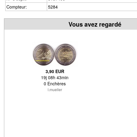
Compteur:
5284
Vous avez regardé
3,90 EUR
19j 08h 43min
0 Enchères
l.mueller