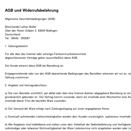
AGB und Widerrufsbelehrung
Allgemeine Geschäftsbedingungen (AGB):
Münzhandel Lothar Müller
Über den Roten Gräben 3, 63654 Büdingen
Deutschland
Tel.: 06042 - 953087
1. Geltungsbereich
Für alle über das Internet oder sonstige Fernkommunikationsmittel
abgeschlossenen Verträge gelten ausschließlich diese AGB.
Der Kunde erkennt diese AGB bei Bestellung an.
Entgegenstehende oder von den AGB abweichende Bedingungen des Bestellers erkennen wir nur an, wenn
Geltung zustimmen.
2. Angebot und Vertragsabschluss
a) Die vom Besteller schriftlich, per eMail oder über eine Internet-Auktion abgegebene Bestellung ist e
grundsätzlich gebunden ist. Der Vertrag kommt zustande, wenn wir innerhalb einer Wochenfrist eine A
innerhalb dieser Frist die bestellte Ware zusenden.
b) Der Versand der Ware erfolgt nach Zahlungseingang auf unser angegebenes Konto.
c) Eventuell auftretenden Lieferschwierigkeiten werden dem Kunden unverzüglich, spätestens innerhalb 
d) Alle Angebote sind freibleibend und stehen unter dem Vorbehalt der Selbstbelieferung und Verfügba
vollständiger oder teilweiser Nichtverfügbarkeit der Ware Liefertermine nicht eingehalten werden oder L