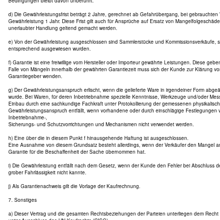
Bedingungen bleibt davon unberührt.
d) Die Gewährleistungsfrist beträgt 2 Jahre, gerechnet ab Gefahrübergang, bei gebrauchten
Gewährleistung 1 Jahr. Diese Frist gilt auch für Ansprüche auf Ersatz von Mangelfolgeschäd
unerlaubter Handlung geltend gemacht werden.
e) Von der Gewährleistung ausgeschlossen sind Sammlerstücke und Kommissionsverkäufe, s
entsprechend ausgewiesen wurden.
f) Garantie ist eine freiwillige vom Hersteller oder Importeur gewährte Leistungen. Diese geb
Falle von Mängeln innerhalb der gewährten Garantiezeit muss sich der Kunde zur Klärung
Garantiegeber wenden.
g) Der Gewährleistungsanspruch erlischt, wenn die gelieferte Ware in irgendeiner Form abg
wurde. Bei Waren, für deren Inbetriebnahme spezielle Kenntnisse, Werkzeuge und/oder Mess
Einbau durch eine sachkundige Fachkraft unter Protokollierung der gemessenen physikalisc
Gewährleistungsanspruch entfällt, wenn vorhandene oder durch einschlägige Festlegungen 
Inbetriebnahme-,
Sicherungs- und Schutzvorrichtungen und Mechanismen nicht verwendet werden.
h) Eine über die in diesem Punkt f hinausgehende Haftung ist ausgeschlossen.
Eine Ausnahme von diesem Grundsatz besteht allerdings, wenn der Verkäufer den Mangel arg
Garantie für die Beschaffenheit der Sache übernommen hat.
i) Die Gewährleistung entfällt nach dem Gesetz, wenn der Kunde den Fehler bei Abschluss d
grober Fahrlässigkeit nicht kannte.
j) Als Garantienachweis gilt die Vorlage der Kaufrechnung.
7. Sonstiges
a) Dieser Vertrag und die gesamten Rechtsbeziehungen der Parteien unterliegen dem Recht