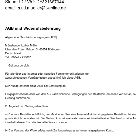
Steuer ID / VAT: DE321667044
email:
s.u.l.mueller@t-online.de
AGB und Widerrufsbelehrung
Allgemeine Geschäftsbedingungen (AGB):
Münzhandel Lothar Müller
Über den Roten Gräben 3, 63654 Büdingen
Deutschland
Tel.: 06042 - 953087
1. Geltungsbereich
Für alle über das Internet oder sonstige Fernkommunikationsmittel
abgeschlossenen Verträge gelten ausschließlich diese AGB.
Der Kunde erkennt diese AGB bei Bestellung an.
Entgegenstehende oder von den AGB abweichende Bedingungen des Bestellers erkennen wir nur an, wenn
Geltung zustimmen.
2. Angebot und Vertragsabschluss
a) Die vom Besteller schriftlich, per eMail oder über eine Internet-Auktion abgegebene Bestellung ist e
grundsätzlich gebunden ist. Der Vertrag kommt zustande, wenn wir innerhalb einer Wochenfrist eine A
innerhalb dieser Frist die bestellte Ware zusenden.
b) Der Versand der Ware erfolgt nach Zahlungseingang auf unser angegebenes Konto.