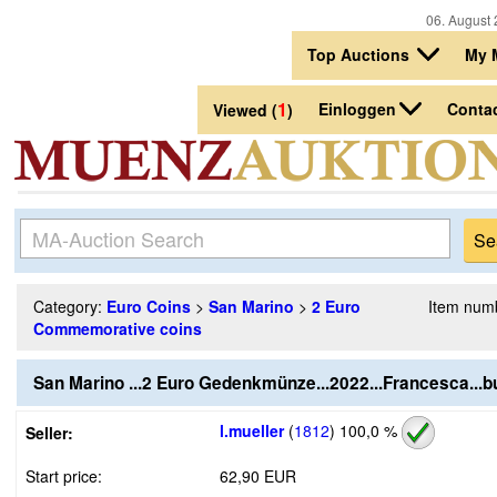
06. August 
Top Auctions
My 
1
Einloggen
Conta
Viewed (
)
Category:
Euro Coins
>
San Marino
>
2 Euro
Item num
Commemorative coins
San Marino ...2 Euro Gedenkmünze...2022...Francesca...b
l.mueller
(
1812
)
100,0 %
Seller:
Start price:
62,90 EUR