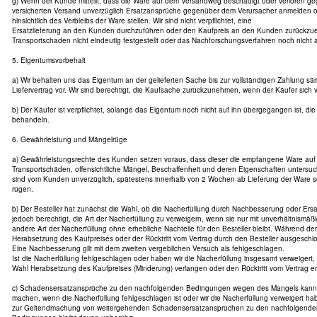
g) Wenn der Kunde mitteilt, dass die Ware auf dem Versandweg beschädigt oder verloren geg
versicherten Versand unverzüglich Ersatzansprüche gegenüber dem Verursacher anmelden 
hinsichtlich des Verbleibs der Ware stellen. Wir sind nicht verpflichtet, eine
Ersatzlieferung an den Kunden durchzuführen oder den Kaufpreis an den Kunden zurückzuer
Transportschaden nicht eindeutig festgestellt oder das Nachforschungsverfahren noch nicht
5. Eigentumsvorbehalt
a) Wir behalten uns das Eigentum an der gelieferten Sache bis zur vollständigen Zahlung s
Liefervertrag vor. Wir sind berechtigt, die Kaufsache zurückzunehmen, wenn der Käufer sich ve
b) Der Käufer ist verpflichtet, solange das Eigentum noch nicht auf ihn übergegangen ist, die
behandeln.
6. Gewährleistung und Mängelrüge
a) Gewährleistungsrechte des Kunden setzen voraus, dass dieser die empfangene Ware auf V
Transportschäden, offensichtliche Mängel, Beschaffenheit und deren Eigenschaften untersuch
sind vom Kunden unverzüglich, spätestens innerhalb von 2 Wochen ab Lieferung der Ware sc
rügen.
b) Der Besteller hat zunächst die Wahl, ob die Nacherfüllung durch Nachbesserung oder Ersatz
jedoch berechtigt, die Art der Nacherfüllung zu verweigern, wenn sie nur mit unverhältnismäß
andere Art der Nacherfüllung ohne erhebliche Nachteile für den Besteller bleibt. Während der
Herabsetzung des Kaufpreises oder der Rücktritt vom Vertrag durch den Besteller ausgeschl
Eine Nachbesserung gilt mit dem zweiten vergeblichen Versuch als fehlgeschlagen.
Ist die Nacherfüllung fehlgeschlagen oder haben wir die Nacherfüllung insgesamt verweigert,
Wahl Herabsetzung des Kaufpreises (Minderung) verlangen oder den Rücktritt vom Vertrag er
c) Schadensersatzansprüche zu den nachfolgenden Bedingungen wegen des Mangels kann de
machen, wenn die Nacherfüllung fehlgeschlagen ist oder wir die Nacherfüllung verweigert ha
zur Geltendmachung von weitergehenden Schadensersatzansprüchen zu den nachfolgende