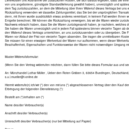
Lieferkosten (mit Ausnahme der zusätzlichen Kosten, die sich daraus ergeben, dass Sie eine 
von uns angebotene, günstigste Standardlieferung gewählt haben), unverzüglich und späte
dem Tag zurückzuzahlen, an dem die Mitteilung über Ihren Widerruf dieses Vertrags bei uns 
Rückzahlung verwenden wir dasselbe Zahlungsmittel, das Sie bei der ursprünglichen Transakt
denn, mit Ihnen wurde ausdrücklich etwas anderes vereinbart; in keinem Fall werden Ihnen
Entgelte berechnet. Wir können die Rückzahlung verweigern, bis wir die Waren wieder zurüc
Nachweis erbracht haben, dass Sie die Waren zurückgesandt haben, je nachdem, welches der 
Sie haben die Waren unverzüglich und in jedem Fall spätestens binnen vierzehn Tagen ab 
den Widerruf dieses Vertrags unterrichten, an uns zurückzusenden oder zu übergeben. Die Fri
Waren vor Ablauf der Frist von vierzehn Tagen absenden. Sie tragen die unmittelbaren Kos
Sie müssen für einen etwaigen Wertverlust der Waren nur aufkommen, wenn dieser Wertverlus
Beschaffenheit, Eigenschaften und Funktionsweise der Waren nicht notwendigen Umgang mit 
Muster-Widerrufsformular:
(Wenn Sie den Vertrag widerrufen möchten, dann füllen Sie bitte dieses Formular aus und se
An: Münzhandel Lothar Müller , Ueber den Roten Gräben 3, 63654 Buedingen, Deutschland, 
s.u.l.mueller@t-online.de
Hiermit widerrufe(n) ich/wir (*) den von mir/uns (*) abgeschlossenen Vertrag über den Kauf de
Erbringung der folgenden Dienstleistung (*):
Bestellt am (*)/erhalten am (*)
Name des/der Verbraucher(s)
Anschrift des/der Verbraucher(s)
Unterschrift des/der Verbraucher(s) (nur bei Mitteilung auf Papier)