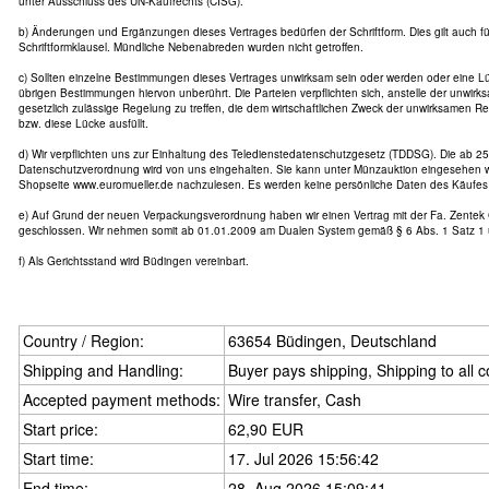
unter Ausschluss des UN-Kaufrechts (CISG).
b) Änderungen und Ergänzungen dieses Vertrages bedürfen der Schriftform. Dies gilt auch f
Schriftformklausel. Mündliche Nebenabreden wurden nicht getroffen.
c) Sollten einzelne Bestimmungen dieses Vertrages unwirksam sein oder werden oder eine Lü
übrigen Bestimmungen hiervon unberührt. Die Parteien verpflichten sich, anstelle der unwir
gesetzlich zulässige Regelung zu treffen, die dem wirtschaftlichen Zweck der unwirksamen
bzw. diese Lücke ausfüllt.
d) Wir verpflichten uns zur Einhaltung des Teledienstedatenschutzgesetz (TDDSG). Die ab 25
Datenschutzverordnung wird von uns eingehalten. Sie kann unter Münzauktion eingesehen w
Shopseite www.euromueller.de nachzulesen. Es werden keine persönliche Daten des Käufes 
e) Auf Grund der neuen Verpackungsverordnung haben wir einen Vertrag mit der Fa. Zente
geschlossen. Wir nehmen somit ab 01.01.2009 am Dualen System gemäß § 6 Abs. 1 Satz 1 
f) Als Gerichtsstand wird Büdingen vereinbart.
Country / Region:
63654 Büdingen, Deutschland
Shipping and Handling:
Buyer pays shipping, Shipping to all c
Accepted payment methods:
Wire transfer, Cash
Start price:
62,90 EUR
Start time:
17. Jul 2026 15:56:42
End time:
28. Aug 2026 15:09:41