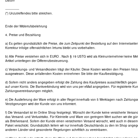
Datum
---------------
(*) Unzutreffendes bitte streichen.
Ende der Widerrufsbelehrung
4. Preise und Bezahlung
a) Es gelten grundsätzlich die Preise, die zum Zeitpunkt der Bestellung auf den Internetseit
Korrektur infolge offensichtlichen Irrtums bleibt uns vorbehalten.
b) Alle Preise verstehen sich in EURO . Nach § 19 USTG wird als Kleinunternehmer keine Me
Artikel unterliegen der Differenzbesteuerung.
c) Verpackungs- und Versandkosten trägt der Käufer. Diese Kosten werden den Preisen hin
ausgewiesen. Diese anfallenden Kosten entnehmen Sie bitte der Kaufbestätigung.
d) Sofern nicht anders angegeben erfolgt die Zahlung des Kaufpreises ausschließlich gege
auf unser Konto. Die Bankverbindung wird von uns per eMail angegeben. Für registrierte Ku
Zahlungsvereinbarungen möglich.
e) Die Auslieferung der Ware erfolgt in aller Regel innerhalb von 5 Werktagen nach Zahlung
Verzögerungen wird der Kunde von uns informiert.
f) Die Versandart ist im Online Shop festgelegt. Wünscht der Kunde keine versicherte Versanda
das Versand- und Verlustrisiko. Für Kleinteile und Ware von geringem Wert suchen wir die gün
als Briefversand. Sofern der Kunde einen versicherten Versand wünscht, wird auch in diesem 
Paket verschickt. Grundsätzlich liefern wir nur innerhalb Deutschlands zu den im Shop ange
anderen Länder sind gesonderte Regelungen schriftlich zu vereinbaren.