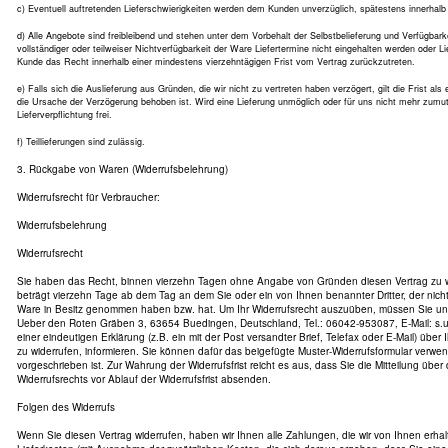
c) Eventuell auftretenden Lieferschwierigkeiten werden dem Kunden unverzüglich, spätestens innerhalb 
d) Alle Angebote sind freibleibend und stehen unter dem Vorbehalt der Selbstbelieferung und Verfügba
vollständiger oder teilweiser Nichtverfügbarkeit der Ware Liefertermine nicht eingehalten werden oder L
Kunde das Recht innerhalb einer mindestens vierzehntägigen Frist vom Vertrag zurückzutreten.
e) Falls sich die Auslieferung aus Gründen, die wir nicht zu vertreten haben verzögert, gilt die Frist als 
die Ursache der Verzögerung behoben ist. Wird eine Lieferung unmöglich oder für uns nicht mehr zumutb
Lieferverpflichtung frei.
f) Teillieferungen sind zulässig.
3. Rückgabe von Waren (Widerrufsbelehrung)
Widerrufsrecht für Verbraucher:
Widerrufsbelehrung
Widerrufsrecht
Sie haben das Recht, binnen vierzehn Tagen ohne Angabe von Gründen diesen Vertrag zu wid
beträgt vierzehn Tage ab dem Tag an dem Sie oder ein von Ihnen benannter Dritter, der nicht d
Ware in Besitz genommen haben bzw. hat. Um Ihr Widerrufsrecht auszuüben, müssen Sie uns
Ueber den Roten Gräben 3, 63654 Buedingen, Deutschland, Tel.: 06042-953087, E-Mail: s.u.l
einer eindeutigen Erklärung (z.B. ein mit der Post versandter Brief, Telefax oder E-Mail) über
zu widerrufen, informieren. Sie können dafür das beigefügte Muster-Widerrufsformular verwe
vorgeschrieben ist. Zur Wahrung der Widerrufsfrist reicht es aus, dass Sie die Mitteilung übe
Widerrufsrechts vor Ablauf der Widerrufsfrist absenden.
Folgen des Widerrufs
Wenn Sie diesen Vertrag widerrufen, haben wir Ihnen alle Zahlungen, die wir von Ihnen erhal