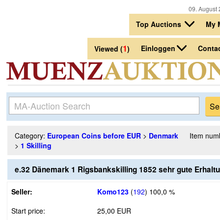
09. August 
Top Auctions
My 
1
Einloggen
Conta
Viewed (
)
Category:
European Coins before EUR
>
Denmark
Item num
>
1 Skilling
e.32 Dänemark 1 Rigsbankskilling 1852 sehr gute Erhalt
Seller:
Komo123
(
192
)
100,0 %
Start price:
25,00 EUR