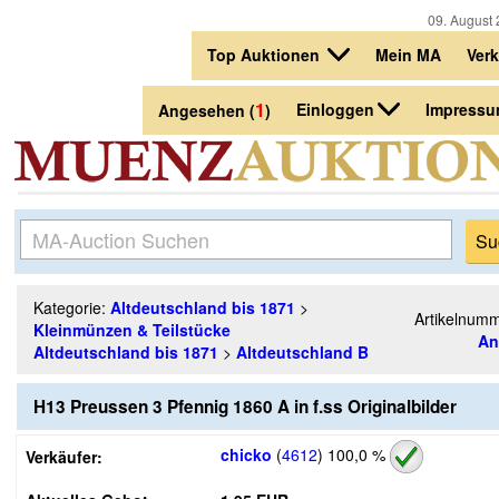
09. August 
Top Auktionen
Mein MA
Ver
1
Einloggen
Impress
Angesehen (
)
Kategorie:
Altdeutschland bis 1871
>
Artikelnum
Kleinmünzen & Teilstücke
An
Altdeutschland bis 1871
>
Altdeutschland B
H13 Preussen 3 Pfennig 1860 A in f.ss Originalbilder
chicko
(
4612
)
100,0 %
Verkäufer: