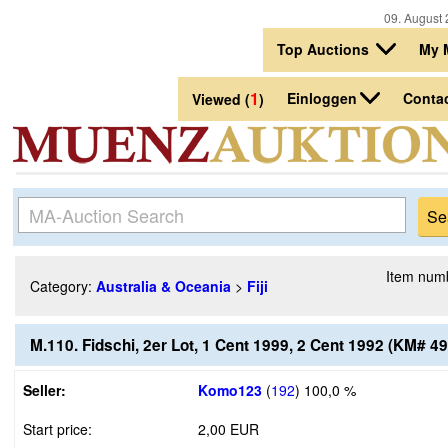
09. August 
Top Auctions
My 
1
Einloggen
Conta
Viewed (
)
Item num
Category:
Australia & Oceania
>
Fiji
M.110. Fidschi, 2er Lot, 1 Cent 1999, 2 Cent 1992 (KM# 4
Seller:
Komo123
(
192
)
100,0 %
Start price:
2,00 EUR