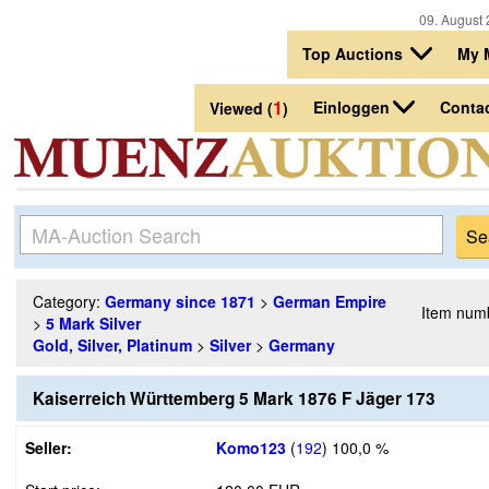
09. August 
Top Auctions
My 
1
Einloggen
Conta
Viewed (
)
Category:
Germany since 1871
>
German Empire
Item num
>
5 Mark Silver
Gold, Silver, Platinum
>
Silver
>
Germany
Kaiserreich Württemberg 5 Mark 1876 F Jäger 173
Seller:
Komo123
(
192
)
100,0 %