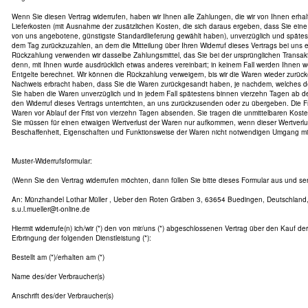
Wenn Sie diesen Vertrag widerrufen, haben wir Ihnen alle Zahlungen, die wir von Ihnen erhal
Lieferkosten (mit Ausnahme der zusätzlichen Kosten, die sich daraus ergeben, dass Sie eine 
von uns angebotene, günstigste Standardlieferung gewählt haben), unverzüglich und späte
dem Tag zurückzuzahlen, an dem die Mitteilung über Ihren Widerruf dieses Vertrags bei uns 
Rückzahlung verwenden wir dasselbe Zahlungsmittel, das Sie bei der ursprünglichen Transakt
denn, mit Ihnen wurde ausdrücklich etwas anderes vereinbart; in keinem Fall werden Ihnen
Entgelte berechnet. Wir können die Rückzahlung verweigern, bis wir die Waren wieder zurüc
Nachweis erbracht haben, dass Sie die Waren zurückgesandt haben, je nachdem, welches der 
Sie haben die Waren unverzüglich und in jedem Fall spätestens binnen vierzehn Tagen ab 
den Widerruf dieses Vertrags unterrichten, an uns zurückzusenden oder zu übergeben. Die Fri
Waren vor Ablauf der Frist von vierzehn Tagen absenden. Sie tragen die unmittelbaren Kos
Sie müssen für einen etwaigen Wertverlust der Waren nur aufkommen, wenn dieser Wertverlus
Beschaffenheit, Eigenschaften und Funktionsweise der Waren nicht notwendigen Umgang mit 
Muster-Widerrufsformular:
(Wenn Sie den Vertrag widerrufen möchten, dann füllen Sie bitte dieses Formular aus und se
An: Münzhandel Lothar Müller , Ueber den Roten Gräben 3, 63654 Buedingen, Deutschland, 
s.u.l.mueller@t-online.de
Hiermit widerrufe(n) ich/wir (*) den von mir/uns (*) abgeschlossenen Vertrag über den Kauf de
Erbringung der folgenden Dienstleistung (*):
Bestellt am (*)/erhalten am (*)
Name des/der Verbraucher(s)
Anschrift des/der Verbraucher(s)