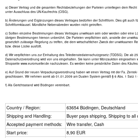
a) Dieser Vertrag und die gesamten Rechtsbeziehungen der Parteien unterliegen dem Recht
unter Ausschluss des UN-Kaufrechts (CISG).
b) Änderungen und Ergänzungen dieses Vertrages bedürfen der Schriftform. Dies gilt auch f
Schriftformklausel. Mündliche Nebenabreden wurden nicht getroffen.
c) Sollten einzelne Bestimmungen dieses Vertrages unwirksam sein oder werden oder eine Lü
übrigen Bestimmungen hiervon unberührt. Die Parteien verpflichten sich, anstelle der unwir
gesetzlich zulässige Regelung zu treffen, die dem wirtschaftlichen Zweck der unwirksamen
bzw. diese Lücke ausfüllt.
d) Wir verpflichten uns zur Einhaltung des Teledienstedatenschutzgesetz (TDDSG). Die ab 25
Datenschutzverordnung wird von uns eingehalten. Sie kann unter Münzauktion eingesehen w
Shopseite www.euromueller.de nachzulesen. Es werden keine persönliche Daten des Käufes 
e) Auf Grund der neuen Verpackungsverordnung haben wir einen Vertrag mit der Fa. Zente
geschlossen. Wir nehmen somit ab 01.01.2009 am Dualen System gemäß § 6 Abs. 1 Satz 1 
f) Als Gerichtsstand wird Büdingen vereinbart.
Country / Region:
63654 Büdingen, Deutschland
Shipping and Handling:
Buyer pays shipping, Shipping to all
Accepted payment methods:
Wire transfer, Cash
Start price:
8,90 EUR