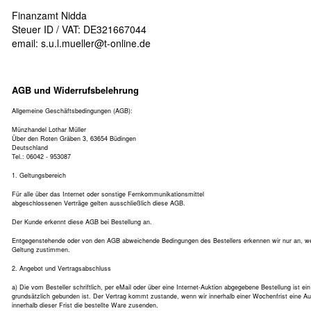
Finanzamt Nidda
Steuer ID / VAT: DE321667044
email:
s.u.l.mueller@t-online.de
AGB und Widerrufsbelehrung
Allgemeine Geschäftsbedingungen (AGB):
Münzhandel Lothar Müller
Über den Roten Gräben 3, 63654 Büdingen
Deutschland
Tel.: 06042 - 953087
1. Geltungsbereich
Für alle über das Internet oder sonstige Fernkommunikationsmittel
abgeschlossenen Verträge gelten ausschließlich diese AGB.
Der Kunde erkennt diese AGB bei Bestellung an.
Entgegenstehende oder von den AGB abweichende Bedingungen des Bestellers erkennen wir nur an, wenn
Geltung zustimmen.
2. Angebot und Vertragsabschluss
a) Die vom Besteller schriftlich, per eMail oder über eine Internet-Auktion abgegebene Bestellung ist e
grundsätzlich gebunden ist. Der Vertrag kommt zustande, wenn wir innerhalb einer Wochenfrist eine A
innerhalb dieser Frist die bestellte Ware zusenden.