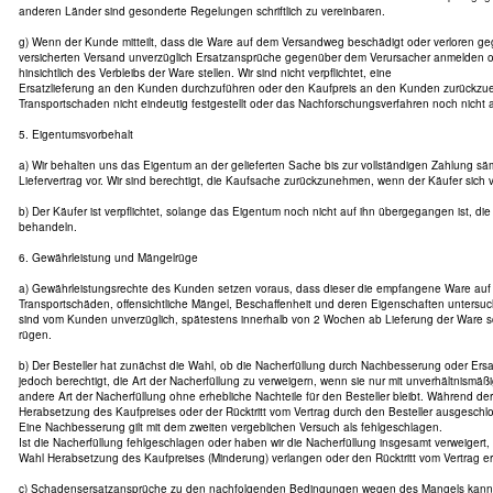
anderen Länder sind gesonderte Regelungen schriftlich zu vereinbaren.
g) Wenn der Kunde mitteilt, dass die Ware auf dem Versandweg beschädigt oder verloren geg
versicherten Versand unverzüglich Ersatzansprüche gegenüber dem Verursacher anmelden 
hinsichtlich des Verbleibs der Ware stellen. Wir sind nicht verpflichtet, eine
Ersatzlieferung an den Kunden durchzuführen oder den Kaufpreis an den Kunden zurückzuer
Transportschaden nicht eindeutig festgestellt oder das Nachforschungsverfahren noch nicht
5. Eigentumsvorbehalt
a) Wir behalten uns das Eigentum an der gelieferten Sache bis zur vollständigen Zahlung s
Liefervertrag vor. Wir sind berechtigt, die Kaufsache zurückzunehmen, wenn der Käufer sich ve
b) Der Käufer ist verpflichtet, solange das Eigentum noch nicht auf ihn übergegangen ist, die
behandeln.
6. Gewährleistung und Mängelrüge
a) Gewährleistungsrechte des Kunden setzen voraus, dass dieser die empfangene Ware auf V
Transportschäden, offensichtliche Mängel, Beschaffenheit und deren Eigenschaften untersuch
sind vom Kunden unverzüglich, spätestens innerhalb von 2 Wochen ab Lieferung der Ware sc
rügen.
b) Der Besteller hat zunächst die Wahl, ob die Nacherfüllung durch Nachbesserung oder Ersatz
jedoch berechtigt, die Art der Nacherfüllung zu verweigern, wenn sie nur mit unverhältnismäß
andere Art der Nacherfüllung ohne erhebliche Nachteile für den Besteller bleibt. Während der
Herabsetzung des Kaufpreises oder der Rücktritt vom Vertrag durch den Besteller ausgeschl
Eine Nachbesserung gilt mit dem zweiten vergeblichen Versuch als fehlgeschlagen.
Ist die Nacherfüllung fehlgeschlagen oder haben wir die Nacherfüllung insgesamt verweigert,
Wahl Herabsetzung des Kaufpreises (Minderung) verlangen oder den Rücktritt vom Vertrag er
c) Schadensersatzansprüche zu den nachfolgenden Bedingungen wegen des Mangels kann de