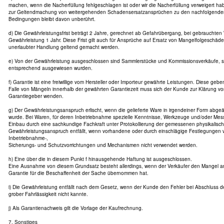
machen, wenn die Nacherfüllung fehlgeschlagen ist oder wir die Nacherfüllung verweigert ha
zur Geltendmachung von weitergehenden Schadensersatzansprüchen zu den nachfolgende
Bedingungen bleibt davon unberührt.
d) Die Gewährleistungsfrist beträgt 2 Jahre, gerechnet ab Gefahrübergang, bei gebrauchten
Gewährleistung 1 Jahr. Diese Frist gilt auch für Ansprüche auf Ersatz von Mangelfolgeschäd
unerlaubter Handlung geltend gemacht werden.
e) Von der Gewährleistung ausgeschlossen sind Sammlerstücke und Kommissionsverkäufe, s
entsprechend ausgewiesen wurden.
f) Garantie ist eine freiwillige vom Hersteller oder Importeur gewährte Leistungen. Diese geb
Falle von Mängeln innerhalb der gewährten Garantiezeit muss sich der Kunde zur Klärung
Garantiegeber wenden.
g) Der Gewährleistungsanspruch erlischt, wenn die gelieferte Ware in irgendeiner Form abg
wurde. Bei Waren, für deren Inbetriebnahme spezielle Kenntnisse, Werkzeuge und/oder Mess
Einbau durch eine sachkundige Fachkraft unter Protokollierung der gemessenen physikalisc
Gewährleistungsanspruch entfällt, wenn vorhandene oder durch einschlägige Festlegungen 
Inbetriebnahme-,
Sicherungs- und Schutzvorrichtungen und Mechanismen nicht verwendet werden.
h) Eine über die in diesem Punkt f hinausgehende Haftung ist ausgeschlossen.
Eine Ausnahme von diesem Grundsatz besteht allerdings, wenn der Verkäufer den Mangel arg
Garantie für die Beschaffenheit der Sache übernommen hat.
i) Die Gewährleistung entfällt nach dem Gesetz, wenn der Kunde den Fehler bei Abschluss d
grober Fahrlässigkeit nicht kannte.
j) Als Garantienachweis gilt die Vorlage der Kaufrechnung.
7. Sonstiges