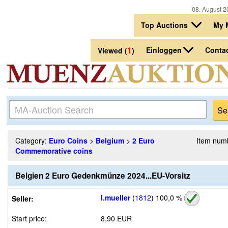
08. August 2
Top Auctions
My 
1
Einloggen
Conta
Viewed (
)
Category:
Euro Coins
>
Belgium
>
2 Euro
Item num
Commemorative coins
Belgien 2 Euro Gedenkmünze 2024...EU-Vorsitz
l.mueller
(
1812
)
100,0 %
Seller:
Start price:
8,90 EUR