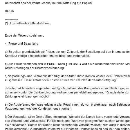
Unterschrift des/der Verbraucher(s) (nur bei Mitteilung auf Papier)
Datum
---------------
(*) Unzutreffendes bitte streichen.
Ende der Widerrufsbelehrung
4. Preise und Bezahlung
a) Es gelten grundsätzlich die Preise, die zum Zeitpunkt der Bestellung auf den Internetseit
Korrektur infolge offensichtlichen Irrtums bleibt uns vorbehalten.
b) Alle Preise verstehen sich in EURO . Nach § 19 USTG wird als Kleinunternehmer keine Me
Artikel unterliegen der Differenzbesteuerung.
c) Verpackungs- und Versandkosten trägt der Käufer. Diese Kosten werden den Preisen hin
ausgewiesen. Diese anfallenden Kosten entnehmen Sie bitte der Kaufbestätigung.
d) Sofern nicht anders angegeben erfolgt die Zahlung des Kaufpreises ausschließlich gege
auf unser Konto. Die Bankverbindung wird von uns per eMail angegeben. Für registrierte Ku
Zahlungsvereinbarungen möglich.
e) Die Auslieferung der Ware erfolgt in aller Regel innerhalb von 5 Werktagen nach Zahlung
Verzögerungen wird der Kunde von uns informiert.
f) Die Versandart ist im Online Shop festgelegt. Wünscht der Kunde keine versicherte Versanda
das Versand- und Verlustrisiko. Für Kleinteile und Ware von geringem Wert suchen wir die gün
als Briefversand. Sofern der Kunde einen versicherten Versand wünscht, wird auch in diesem 
Paket verschickt. Grundsätzlich liefern wir nur innerhalb Deutschlands zu den im Shop ange