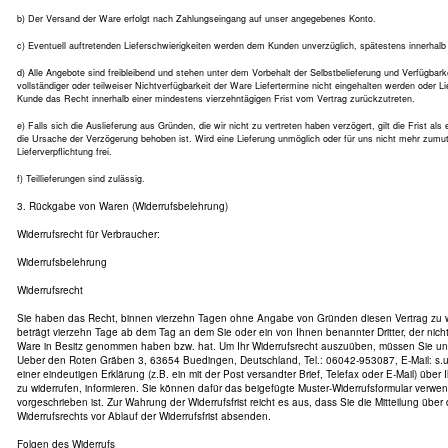
b) Der Versand der Ware erfolgt nach Zahlungseingang auf unser angegebenes Konto.
c) Eventuell auftretenden Lieferschwierigkeiten werden dem Kunden unverzüglich, spätestens innerhalb 
d) Alle Angebote sind freibleibend und stehen unter dem Vorbehalt der Selbstbelieferung und Verfügba
vollständiger oder teilweiser Nichtverfügbarkeit der Ware Liefertermine nicht eingehalten werden oder L
Kunde das Recht innerhalb einer mindestens vierzehntägigen Frist vom Vertrag zurückzutreten.
e) Falls sich die Auslieferung aus Gründen, die wir nicht zu vertreten haben verzögert, gilt die Frist als 
die Ursache der Verzögerung behoben ist. Wird eine Lieferung unmöglich oder für uns nicht mehr zumutb
Lieferverpflichtung frei.
f) Teillieferungen sind zulässig.
3. Rückgabe von Waren (Widerrufsbelehrung)
Widerrufsrecht für Verbraucher:
Widerrufsbelehrung
Widerrufsrecht
Sie haben das Recht, binnen vierzehn Tagen ohne Angabe von Gründen diesen Vertrag zu wid
beträgt vierzehn Tage ab dem Tag an dem Sie oder ein von Ihnen benannter Dritter, der nicht d
Ware in Besitz genommen haben bzw. hat. Um Ihr Widerrufsrecht auszuüben, müssen Sie uns
Ueber den Roten Gräben 3, 63654 Buedingen, Deutschland, Tel.: 06042-953087, E-Mail: s.u.l
einer eindeutigen Erklärung (z.B. ein mit der Post versandter Brief, Telefax oder E-Mail) über
zu widerrufen, informieren. Sie können dafür das beigefügte Muster-Widerrufsformular verwe
vorgeschrieben ist. Zur Wahrung der Widerrufsfrist reicht es aus, dass Sie die Mitteilung übe
Widerrufsrechts vor Ablauf der Widerrufsfrist absenden.
Folgen des Widerrufs