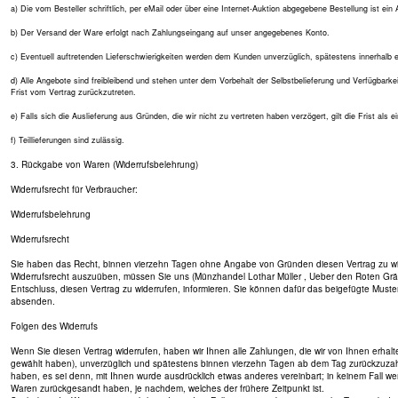
a) Die vom Besteller schriftlich, per eMail oder über eine Internet-Auktion abgegebene Bestellung ist e
b) Der Versand der Ware erfolgt nach Zahlungseingang auf unser angegebenes Konto.
c) Eventuell auftretenden Lieferschwierigkeiten werden dem Kunden unverzüglich, spätestens innerhalb e
d) Alle Angebote sind freibleibend und stehen unter dem Vorbehalt der Selbstbelieferung und Verfügbark
Frist vom Vertrag zurückzutreten.
e) Falls sich die Auslieferung aus Gründen, die wir nicht zu vertreten haben verzögert, gilt die Frist als
f) Teillieferungen sind zulässig.
3. Rückgabe von Waren (Widerrufsbelehrung)
Widerrufsrecht für Verbraucher:
Widerrufsbelehrung
Widerrufsrecht
Sie haben das Recht, binnen vierzehn Tagen ohne Angabe von Gründen diesen Vertrag zu widerr
Widerrufsrecht auszuüben, müssen Sie uns (Münzhandel Lothar Müller , Ueber den Roten Gräben 
Entschluss, diesen Vertrag zu widerrufen, informieren. Sie können dafür das beigefügte Muster
absenden.
Folgen des Widerrufs
Wenn Sie diesen Vertrag widerrufen, haben wir Ihnen alle Zahlungen, die wir von Ihnen erhalt
gewählt haben), unverzüglich und spätestens binnen vierzehn Tagen ab dem Tag zurückzuzahlen
haben, es sei denn, mit Ihnen wurde ausdrücklich etwas anderes vereinbart; in keinem Fall 
Waren zurückgesandt haben, je nachdem, welches der frühere Zeitpunkt ist.