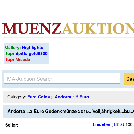
Gallery:
Highlights
Top:
Spittalgold9800
Top:
Misada
Category:
Euro Coins
>
Andorra
>
2 Euro
Andorra ...2 Euro Gedenkmünze 2015...Volljährigkeit...bu..
l.mueller
(
1812
)
100,
Seller: