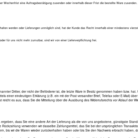
ner Wochenfrist eine Auftragsbestätigung zusenden oder innerhalb dieser Frist die bestellte Ware zusenden.
gehalten werden oder Lieferungen unmöglich sind, hat der Kunde das Recht innerhalb einer mindestens vierz
der für uns nicht mehr zumutbar, sind wir von einer Lieferverpflichtung frei.
ter Dritter, der nicht der Beförderer ist, die letzte Ware in Besitz genommen haben bzw. hat. 
 einer eindeutigen Erklärung (z.B. ein mit der Post versandter Brief, Telefax oder E-Mail) über
 reicht es aus, dass Sie die Mitteilung über die Ausübung des Widerrufsrechts vor Ablauf der Wide
us ergeben, dass Sie eine andere Art der Lieferung als die von uns angebotene, günstigste Stand
e Rückzahlung verwenden wir dasselbe Zahlungsmittel, das Sie bei der ursprünglichen Transaktio
rn, bis wir die Waren wieder zurückerhalten haben oder bis Sie den Nachweis erbracht haben, d