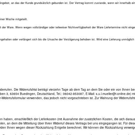
in Angebot, an das der Kunde grundsätzlich gebunden ist. Der Vertrag kommt zustande, wenn wir innerhalb ei
iner Woche mitgeteilt.
eit der Ware. Wenn wegen vollständiger oder teilweiser Nichtverfügbarkeit der Ware Liefertermine nicht ein
 eingehalten oder verlängert sich bis die Ursache der Verzögerung behoben ist. Wird eine Lieferung unmöglich o
ufen. Die Widerrufsfrist beträgt vierzehn Tage ab dem Tag an dem Sie oder ein von Ihnen benann
3, 63654 Buedingen, Deutschland, Tel.: 06042-953087, E-Mail: s.u.l.mueller@t-online.de) mittels
-Widerrufsformular verwenden, das jedoch nicht vorgeschrieben ist. Zur Wahrung der Widerrufsfrist
en haben, einschließlich der Lieferkosten (mit Ausnahme der zusätzlichen Kosten, die sich dara
, an dem die Mitteilung über Ihren Widerruf dieses Vertrags bei uns eingegangen ist. Für dies
werden Ihnen wegen dieser Rückzahlung Entgelte berechnet. Wir können die Rückzahlung verweige