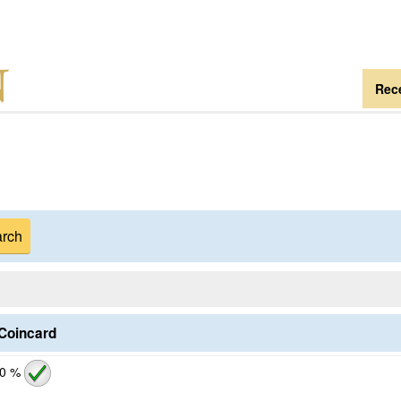
Rece
.Coincard
0 %