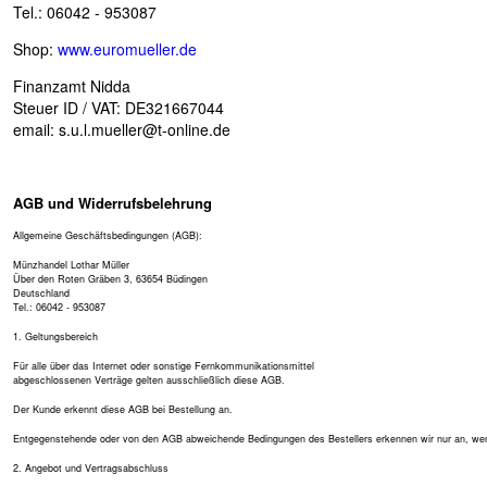
Tel.: 06042 - 953087
Shop:
www.euromueller.de
Finanzamt Nidda
Steuer ID / VAT: DE321667044
email:
s.u.l.mueller@t-online.de
AGB und Widerrufsbelehrung
Allgemeine Geschäftsbedingungen (AGB):
Münzhandel Lothar Müller
Über den Roten Gräben 3, 63654 Büdingen
Deutschland
Tel.: 06042 - 953087
1. Geltungsbereich
Für alle über das Internet oder sonstige Fernkommunikationsmittel
abgeschlossenen Verträge gelten ausschließlich diese AGB.
Der Kunde erkennt diese AGB bei Bestellung an.
Entgegenstehende oder von den AGB abweichende Bedingungen des Bestellers erkennen wir nur an, wenn 
2. Angebot und Vertragsabschluss