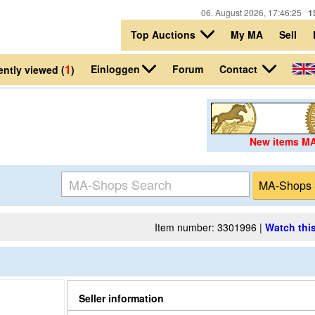
06. August 2026, 17:46:25
1
Top Auctions
My MA
Sell
1
Einloggen
Contact
Forum
ntly viewed (
)
New items M
Item number: 3301996 |
Watch this
Seller information