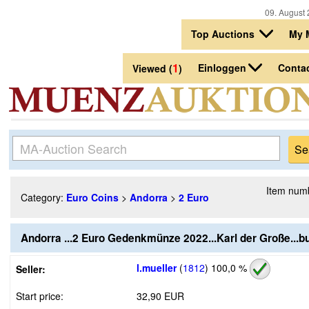
09. August 
Top Auctions
My 
1
Einloggen
Conta
Viewed (
)
Item num
Category:
Euro Coins
>
Andorra
>
2 Euro
Andorra ...2 Euro Gedenkmünze 2022...Karl der Große...bu
l.mueller
(
1812
)
100,0 %
Seller:
Start price:
32,90 EUR