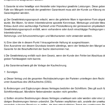
f) Garantie ist eine freiwillige vom Hersteller oder Importeur gewährte Leistungen. Diese geb
Falle von Mängeln innerhalb der gewährten Garantiezeit muss sich der Kunde zur Klärung
Garantiegeber wenden.
g) Der Gewährleistungsanspruch erlischt, wenn die gelieferte Ware in irgendeiner Form abg
wurde. Bei Waren, für deren Inbetriebnahme spezielle Kenntnisse, Werkzeuge und/oder Mess
Einbau durch eine sachkundige Fachkraft unter Protokollierung der gemessenen physikalisc
Gewährleistungsanspruch entfällt, wenn vorhandene oder durch einschlägige Festlegungen 
Inbetriebnahme-,
Sicherungs- und Schutzvorrichtungen und Mechanismen nicht verwendet werden.
h) Eine über die in diesem Punkt f hinausgehende Haftung ist ausgeschlossen.
Eine Ausnahme von diesem Grundsatz besteht allerdings, wenn der Verkäufer den Mangel arg
Garantie für die Beschaffenheit der Sache übernommen hat.
i) Die Gewährleistung entfällt nach dem Gesetz, wenn der Kunde den Fehler bei Abschluss d
grober Fahrlässigkeit nicht kannte.
j) Als Garantienachweis gilt die Vorlage der Kaufrechnung.
7. Sonstiges
a) Dieser Vertrag und die gesamten Rechtsbeziehungen der Parteien unterliegen dem Recht
unter Ausschluss des UN-Kaufrechts (CISG).
b) Änderungen und Ergänzungen dieses Vertrages bedürfen der Schriftform. Dies gilt auch f
Schriftformklausel. Mündliche Nebenabreden wurden nicht getroffen.
c) Sollten einzelne Bestimmungen dieses Vertrages unwirksam sein oder werden oder eine Lü
übrigen Bestimmungen hiervon unberührt. Die Parteien verpflichten sich, anstelle der unwir
gesetzlich zulässige Regelung zu treffen, die dem wirtschaftlichen Zweck der unwirksamen