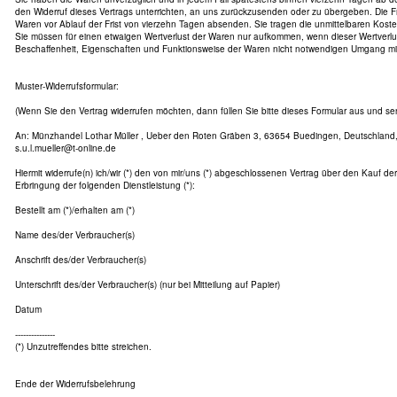
den Widerruf dieses Vertrags unterrichten, an uns zurückzusenden oder zu übergeben. Die Fri
Waren vor Ablauf der Frist von vierzehn Tagen absenden. Sie tragen die unmittelbaren Kos
Sie müssen für einen etwaigen Wertverlust der Waren nur aufkommen, wenn dieser Wertverlus
Beschaffenheit, Eigenschaften und Funktionsweise der Waren nicht notwendigen Umgang mit 
Muster-Widerrufsformular:
(Wenn Sie den Vertrag widerrufen möchten, dann füllen Sie bitte dieses Formular aus und se
An: Münzhandel Lothar Müller , Ueber den Roten Gräben 3, 63654 Buedingen, Deutschland, 
s.u.l.mueller@t-online.de
Hiermit widerrufe(n) ich/wir (*) den von mir/uns (*) abgeschlossenen Vertrag über den Kauf de
Erbringung der folgenden Dienstleistung (*):
Bestellt am (*)/erhalten am (*)
Name des/der Verbraucher(s)
Anschrift des/der Verbraucher(s)
Unterschrift des/der Verbraucher(s) (nur bei Mitteilung auf Papier)
Datum
---------------
(*) Unzutreffendes bitte streichen.
Ende der Widerrufsbelehrung