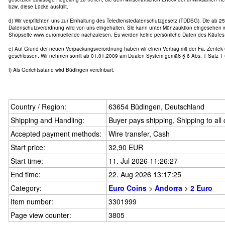
bzw. diese Lücke ausfüllt.
d) Wir verpflichten uns zur Einhaltung des Teledienstedatenschutzgesetz (TDDSG). Die ab 25
Datenschutzverordnung wird von uns eingehalten. Sie kann unter Münzauktion eingesehen w
Shopseite www.euromueller.de nachzulesen. Es werden keine persönliche Daten des Käufes 
e) Auf Grund der neuen Verpackungsverordnung haben wir einen Vertrag mit der Fa. Zente
geschlossen. Wir nehmen somit ab 01.01.2009 am Dualen System gemäß § 6 Abs. 1 Satz 1 
f) Als Gerichtsstand wird Büdingen vereinbart.
Country / Region:
63654 Büdingen, Deutschland
Shipping and Handling:
Buyer pays shipping, Shipping to all
Accepted payment methods:
Wire transfer, Cash
Start price:
32,90 EUR
Start time:
11. Jul 2026 11:26:27
End time:
22. Aug 2026 13:17:25
Category:
Euro Coins
>
Andorra
>
2 Euro
Item number:
3301999
Page view counter:
3805