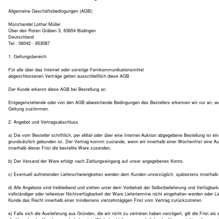
Allgemeine Geschäftsbedingungen (AGB):
Münzhandel Lothar Müller
Über den Roten Gräben 3, 63654 Büdingen
Deutschland
Tel.: 06042 - 953087
1. Geltungsbereich
Für alle über das Internet oder sonstige Fernkommunikationsmittel
abgeschlossenen Verträge gelten ausschließlich diese AGB.
Der Kunde erkennt diese AGB bei Bestellung an.
Entgegenstehende oder von den AGB abweichende Bedingungen des Bestellers erkennen wir nur an, wenn
Geltung zustimmen.
2. Angebot und Vertragsabschluss
a) Die vom Besteller schriftlich, per eMail oder über eine Internet-Auktion abgegebene Bestellung ist e
grundsätzlich gebunden ist. Der Vertrag kommt zustande, wenn wir innerhalb einer Wochenfrist eine A
innerhalb dieser Frist die bestellte Ware zusenden.
b) Der Versand der Ware erfolgt nach Zahlungseingang auf unser angegebenes Konto.
c) Eventuell auftretenden Lieferschwierigkeiten werden dem Kunden unverzüglich, spätestens innerhalb 
d) Alle Angebote sind freibleibend und stehen unter dem Vorbehalt der Selbstbelieferung und Verfügba
vollständiger oder teilweiser Nichtverfügbarkeit der Ware Liefertermine nicht eingehalten werden oder L
Kunde das Recht innerhalb einer mindestens vierzehntägigen Frist vom Vertrag zurückzutreten.
e) Falls sich die Auslieferung aus Gründen, die wir nicht zu vertreten haben verzögert, gilt die Frist als 