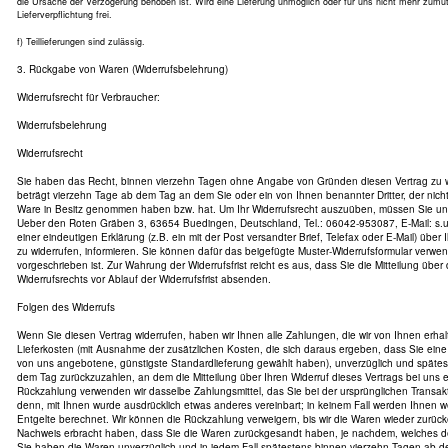
die Ursache der Verzögerung behoben ist. Wird eine Lieferung unmöglich oder für uns nicht mehr zumutb
Lieferverpflichtung frei.
f) Teillieferungen sind zulässig.
3. Rückgabe von Waren (Widerrufsbelehrung)
Widerrufsrecht für Verbraucher:
Widerrufsbelehrung
Widerrufsrecht
Sie haben das Recht, binnen vierzehn Tagen ohne Angabe von Gründen diesen Vertrag zu wid
beträgt vierzehn Tage ab dem Tag an dem Sie oder ein von Ihnen benannter Dritter, der nicht d
Ware in Besitz genommen haben bzw. hat. Um Ihr Widerrufsrecht auszuüben, müssen Sie uns
Ueber den Roten Gräben 3, 63654 Buedingen, Deutschland, Tel.: 06042-953087, E-Mail: s.u.l
einer eindeutigen Erklärung (z.B. ein mit der Post versandter Brief, Telefax oder E-Mail) über
zu widerrufen, informieren. Sie können dafür das beigefügte Muster-Widerrufsformular verwe
vorgeschrieben ist. Zur Wahrung der Widerrufsfrist reicht es aus, dass Sie die Mitteilung übe
Widerrufsrechts vor Ablauf der Widerrufsfrist absenden.
Folgen des Widerrufs
Wenn Sie diesen Vertrag widerrufen, haben wir Ihnen alle Zahlungen, die wir von Ihnen erhal
Lieferkosten (mit Ausnahme der zusätzlichen Kosten, die sich daraus ergeben, dass Sie eine 
von uns angebotene, günstigste Standardlieferung gewählt haben), unverzüglich und späte
dem Tag zurückzuzahlen, an dem die Mitteilung über Ihren Widerruf dieses Vertrags bei uns 
Rückzahlung verwenden wir dasselbe Zahlungsmittel, das Sie bei der ursprünglichen Transakt
denn, mit Ihnen wurde ausdrücklich etwas anderes vereinbart; in keinem Fall werden Ihnen
Entgelte berechnet. Wir können die Rückzahlung verweigern, bis wir die Waren wieder zurüc
Nachweis erbracht haben, dass Sie die Waren zurückgesandt haben, je nachdem, welches der 
Sie haben die Waren unverzüglich und in jedem Fall spätestens binnen vierzehn Tagen ab 