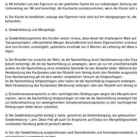
a) Wir behalten uns das Eigentum an der gelieferten Sache bis zur vollständigen Zahlung s
Liefervertrag vor. Wir sind berechtigt, die Kaufsache zurückzunehmen, wenn der Käufer sich ve
b) Der Käufer ist verpflichtet, solange das Eigentum noch nicht auf ihn übergegangen ist, die
behandeln.
6. Gewährleistung und Mängelrüge
a) Gewährleistungsrechte des Kunden setzen voraus, dass dieser die empfangene Ware auf V
Transportschäden, offensichtliche Mängel, Beschaffenheit und deren Eigenschaften untersuch
sind vom Kunden unverzüglich, spätestens innerhalb von 2 Wochen ab Lieferung der Ware sc
rügen.
b) Der Besteller hat zunächst die Wahl, ob die Nacherfüllung durch Nachbesserung oder Ersatz
jedoch berechtigt, die Art der Nacherfüllung zu verweigern, wenn sie nur mit unverhältnismäß
andere Art der Nacherfüllung ohne erhebliche Nachteile für den Besteller bleibt. Während der
Herabsetzung des Kaufpreises oder der Rücktritt vom Vertrag durch den Besteller ausgeschl
Eine Nachbesserung gilt mit dem zweiten vergeblichen Versuch als fehlgeschlagen.
Ist die Nacherfüllung fehlgeschlagen oder haben wir die Nacherfüllung insgesamt verweigert,
Wahl Herabsetzung des Kaufpreises (Minderung) verlangen oder den Rücktritt vom Vertrag er
c) Schadensersatzansprüche zu den nachfolgenden Bedingungen wegen des Mangels kann de
machen, wenn die Nacherfüllung fehlgeschlagen ist oder wir die Nacherfüllung verweigert ha
zur Geltendmachung von weitergehenden Schadensersatzansprüchen zu den nachfolgende
Bedingungen bleibt davon unberührt.
d) Die Gewährleistungsfrist beträgt 2 Jahre, gerechnet ab Gefahrübergang, bei gebrauchten
Gewährleistung 1 Jahr. Diese Frist gilt auch für Ansprüche auf Ersatz von Mangelfolgeschäd
unerlaubter Handlung geltend gemacht werden.
e) Von der Gewährleistung ausgeschlossen sind Sammlerstücke und Kommissionsverkäufe, s
entsprechend ausgewiesen wurden.