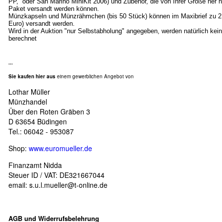
PP, oder San Marino MiniKit 2006) und Zubehör, die von Ihrer Größe her n
Paket versandt werden können.
Münzkapseln und Münzrähmchen (bis 50 Stück) können im Maxibrief zu 2
Euro) versandt werden.
Wird in der Auktion "nur Selbstabholung" angegeben, werden natürlich ke
berechnet
...
Sie kaufen hier aus
einem gewerblichen Angebot von
Lothar Müller
Münzhandel
Über den Roten Gräben 3
D 63654 Büdingen
Tel.: 06042 - 953087
Shop:
www.euromueller.de
Finanzamt Nidda
Steuer ID / VAT: DE321667044
email:
s.u.l.mueller@t-online.de
AGB und Widerrufsbelehrung