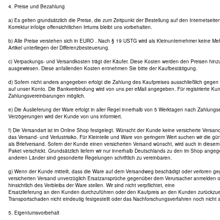
4. Preise und Bezahlung
a) Es gelten grundsätzlich die Preise, die zum Zeitpunkt der Bestellung auf den Internetseit
Korrektur infolge offensichtlichen Irrtums bleibt uns vorbehalten.
b) Alle Preise verstehen sich in EURO . Nach § 19 USTG wird als Kleinunternehmer keine Me
Artikel unterliegen der Differenzbesteuerung.
c) Verpackungs- und Versandkosten trägt der Käufer. Diese Kosten werden den Preisen hin
ausgewiesen. Diese anfallenden Kosten entnehmen Sie bitte der Kaufbestätigung.
d) Sofern nicht anders angegeben erfolgt die Zahlung des Kaufpreises ausschließlich gege
auf unser Konto. Die Bankverbindung wird von uns per eMail angegeben. Für registrierte Ku
Zahlungsvereinbarungen möglich.
e) Die Auslieferung der Ware erfolgt in aller Regel innerhalb von 5 Werktagen nach Zahlung
Verzögerungen wird der Kunde von uns informiert.
f) Die Versandart ist im Online Shop festgelegt. Wünscht der Kunde keine versicherte Versanda
das Versand- und Verlustrisiko. Für Kleinteile und Ware von geringem Wert suchen wir die gün
als Briefversand. Sofern der Kunde einen versicherten Versand wünscht, wird auch in diesem 
Paket verschickt. Grundsätzlich liefern wir nur innerhalb Deutschlands zu den im Shop ange
anderen Länder sind gesonderte Regelungen schriftlich zu vereinbaren.
g) Wenn der Kunde mitteilt, dass die Ware auf dem Versandweg beschädigt oder verloren geg
versicherten Versand unverzüglich Ersatzansprüche gegenüber dem Verursacher anmelden 
hinsichtlich des Verbleibs der Ware stellen. Wir sind nicht verpflichtet, eine
Ersatzlieferung an den Kunden durchzuführen oder den Kaufpreis an den Kunden zurückzuer
Transportschaden nicht eindeutig festgestellt oder das Nachforschungsverfahren noch nicht
5. Eigentumsvorbehalt