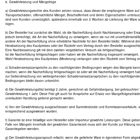
6. Gewährleistung und Mängelrüge
a) Gewährleistungsrechte des Kunden setzen voraus, dass dieser die empfangene Ware auf V
Transportschäden, offensichtliche Mängel, Beschaffenheit und deren Eigenschaften untersuch
sind vom Kunden unverzüglich, spätestens innerhalb von 2 Wochen ab Lieferung der Ware sc
rügen.
b) Der Besteller hat zunächst die Wahl, ob die Nacherfüllung durch Nachbesserung oder Ersatz
jedoch berechtigt, die Art der Nacherfüllung zu verweigern, wenn sie nur mit unverhältnismäß
andere Art der Nacherfüllung ohne erhebliche Nachteile für den Besteller bleibt. Während der
Herabsetzung des Kaufpreises oder der Rücktritt vom Vertrag durch den Besteller ausgeschl
Eine Nachbesserung gilt mit dem zweiten vergeblichen Versuch als fehlgeschlagen.
Ist die Nacherfüllung fehlgeschlagen oder haben wir die Nacherfüllung insgesamt verweigert,
Wahl Herabsetzung des Kaufpreises (Minderung) verlangen oder den Rücktritt vom Vertrag er
c) Schadensersatzansprüche zu den nachfolgenden Bedingungen wegen des Mangels kann de
machen, wenn die Nacherfüllung fehlgeschlagen ist oder wir die Nacherfüllung verweigert ha
zur Geltendmachung von weitergehenden Schadensersatzansprüchen zu den nachfolgende
Bedingungen bleibt davon unberührt.
d) Die Gewährleistungsfrist beträgt 2 Jahre, gerechnet ab Gefahrübergang, bei gebrauchten
Gewährleistung 1 Jahr. Diese Frist gilt auch für Ansprüche auf Ersatz von Mangelfolgeschäd
unerlaubter Handlung geltend gemacht werden.
e) Von der Gewährleistung ausgeschlossen sind Sammlerstücke und Kommissionsverkäufe, s
entsprechend ausgewiesen wurden.
f) Garantie ist eine freiwillige vom Hersteller oder Importeur gewährte Leistungen. Diese geb
Falle von Mängeln innerhalb der gewährten Garantiezeit muss sich der Kunde zur Klärung
Garantiegeber wenden.
g) Der Gewährleistungsanspruch erlischt, wenn die gelieferte Ware in irgendeiner Form abg