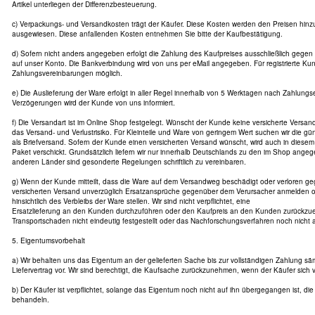
Artikel unterliegen der Differenzbesteuerung.
c) Verpackungs- und Versandkosten trägt der Käufer. Diese Kosten werden den Preisen hin
ausgewiesen. Diese anfallenden Kosten entnehmen Sie bitte der Kaufbestätigung.
d) Sofern nicht anders angegeben erfolgt die Zahlung des Kaufpreises ausschließlich gege
auf unser Konto. Die Bankverbindung wird von uns per eMail angegeben. Für registrierte Ku
Zahlungsvereinbarungen möglich.
e) Die Auslieferung der Ware erfolgt in aller Regel innerhalb von 5 Werktagen nach Zahlung
Verzögerungen wird der Kunde von uns informiert.
f) Die Versandart ist im Online Shop festgelegt. Wünscht der Kunde keine versicherte Versanda
das Versand- und Verlustrisiko. Für Kleinteile und Ware von geringem Wert suchen wir die gün
als Briefversand. Sofern der Kunde einen versicherten Versand wünscht, wird auch in diesem 
Paket verschickt. Grundsätzlich liefern wir nur innerhalb Deutschlands zu den im Shop ange
anderen Länder sind gesonderte Regelungen schriftlich zu vereinbaren.
g) Wenn der Kunde mitteilt, dass die Ware auf dem Versandweg beschädigt oder verloren geg
versicherten Versand unverzüglich Ersatzansprüche gegenüber dem Verursacher anmelden 
hinsichtlich des Verbleibs der Ware stellen. Wir sind nicht verpflichtet, eine
Ersatzlieferung an den Kunden durchzuführen oder den Kaufpreis an den Kunden zurückzuer
Transportschaden nicht eindeutig festgestellt oder das Nachforschungsverfahren noch nicht
5. Eigentumsvorbehalt
a) Wir behalten uns das Eigentum an der gelieferten Sache bis zur vollständigen Zahlung s
Liefervertrag vor. Wir sind berechtigt, die Kaufsache zurückzunehmen, wenn der Käufer sich ve
b) Der Käufer ist verpflichtet, solange das Eigentum noch nicht auf ihn übergegangen ist, die
behandeln.