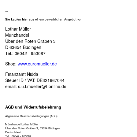
...
Sie kaufen hier aus
einem gewerblichen Angebot von
Lothar Müller
Münzhandel
Über den Roten Gräben 3
D 63654 Büdingen
Tel.: 06042 - 953087
Shop:
www.euromueller.de
Finanzamt Nidda
Steuer ID / VAT: DE321667044
email:
s.u.l.mueller@t-online.de
AGB und Widerrufsbelehrung
Allgemeine Geschäftsbedingungen (AGB):
Münzhandel Lothar Müller
Über den Roten Gräben 3, 63654 Büdingen
Deutschland
Tel.: 06042 - 953087