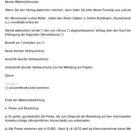
Muster-Widerrufsformular:
(Wenn Sie den Vertrag widerrufen möchten, dann füllen Sie bitte dieses Formular aus und se
An: Münzhandel Lothar Müller , Ueber den Roten Gräben 3, 63654 Buedingen, Deutschland, 
s.u.l.mueller@t-online.de
Hiermit widerrufe(n) ich/wir (*) den von mir/uns (*) abgeschlossenen Vertrag über den Kauf de
Erbringung der folgenden Dienstleistung (*):
Bestellt am (*)/erhalten am (*)
Name des/der Verbraucher(s)
Anschrift des/der Verbraucher(s)
Unterschrift des/der Verbraucher(s) (nur bei Mitteilung auf Papier)
Datum
---------------
(*) Unzutreffendes bitte streichen.
Ende der Widerrufsbelehrung
4. Preise und Bezahlung
a) Es gelten grundsätzlich die Preise, die zum Zeitpunkt der Bestellung auf den Internetseit
Korrektur infolge offensichtlichen Irrtums bleibt uns vorbehalten.
b) Alle Preise verstehen sich in EURO . Nach § 19 USTG wird als Kleinunternehmer keine Me