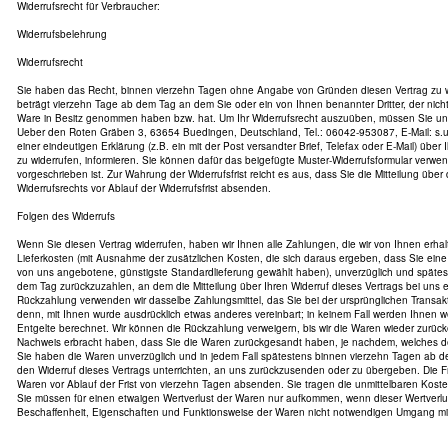
Widerrufsrecht für Verbraucher:
Widerrufsbelehrung
Widerrufsrecht
Sie haben das Recht, binnen vierzehn Tagen ohne Angabe von Gründen diesen Vertrag zu wid
beträgt vierzehn Tage ab dem Tag an dem Sie oder ein von Ihnen benannter Dritter, der nicht d
Ware in Besitz genommen haben bzw. hat. Um Ihr Widerrufsrecht auszuüben, müssen Sie uns
Ueber den Roten Gräben 3, 63654 Buedingen, Deutschland, Tel.: 06042-953087, E-Mail: s.u.l
einer eindeutigen Erklärung (z.B. ein mit der Post versandter Brief, Telefax oder E-Mail) über
zu widerrufen, informieren. Sie können dafür das beigefügte Muster-Widerrufsformular verwe
vorgeschrieben ist. Zur Wahrung der Widerrufsfrist reicht es aus, dass Sie die Mitteilung übe
Widerrufsrechts vor Ablauf der Widerrufsfrist absenden.
Folgen des Widerrufs
Wenn Sie diesen Vertrag widerrufen, haben wir Ihnen alle Zahlungen, die wir von Ihnen erhal
Lieferkosten (mit Ausnahme der zusätzlichen Kosten, die sich daraus ergeben, dass Sie eine 
von uns angebotene, günstigste Standardlieferung gewählt haben), unverzüglich und späte
dem Tag zurückzuzahlen, an dem die Mitteilung über Ihren Widerruf dieses Vertrags bei uns 
Rückzahlung verwenden wir dasselbe Zahlungsmittel, das Sie bei der ursprünglichen Transakt
denn, mit Ihnen wurde ausdrücklich etwas anderes vereinbart; in keinem Fall werden Ihnen
Entgelte berechnet. Wir können die Rückzahlung verweigern, bis wir die Waren wieder zurüc
Nachweis erbracht haben, dass Sie die Waren zurückgesandt haben, je nachdem, welches der 
Sie haben die Waren unverzüglich und in jedem Fall spätestens binnen vierzehn Tagen ab 
den Widerruf dieses Vertrags unterrichten, an uns zurückzusenden oder zu übergeben. Die Fri
Waren vor Ablauf der Frist von vierzehn Tagen absenden. Sie tragen die unmittelbaren Kos
Sie müssen für einen etwaigen Wertverlust der Waren nur aufkommen, wenn dieser Wertverlus
Beschaffenheit, Eigenschaften und Funktionsweise der Waren nicht notwendigen Umgang mit 