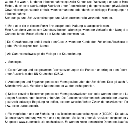
wurde. Bei Waren, für deren Inbetriebnahme spezielle Kenntnisse, Werkzeuge und/oder Mess
Einbau durch eine sachkundige Fachkraft unter Protokollierung der gemessenen physikalisc
Gewährleistungsanspruch entfällt, wenn vorhandene oder durch einschlägige Festlegungen 
Inbetriebnahme-,
Sicherungs- und Schutzvorrichtungen und Mechanismen nicht verwendet werden.
h) Eine über die in diesem Punkt f hinausgehende Haftung ist ausgeschlossen.
Eine Ausnahme von diesem Grundsatz besteht allerdings, wenn der Verkäufer den Mangel arg
Garantie für die Beschaffenheit der Sache übernommen hat.
i) Die Gewährleistung entfällt nach dem Gesetz, wenn der Kunde den Fehler bei Abschluss d
grober Fahrlässigkeit nicht kannte.
j) Als Garantienachweis gilt die Vorlage der Kaufrechnung.
7. Sonstiges
a) Dieser Vertrag und die gesamten Rechtsbeziehungen der Parteien unterliegen dem Recht
unter Ausschluss des UN-Kaufrechts (CISG).
b) Änderungen und Ergänzungen dieses Vertrages bedürfen der Schriftform. Dies gilt auch f
Schriftformklausel. Mündliche Nebenabreden wurden nicht getroffen.
c) Sollten einzelne Bestimmungen dieses Vertrages unwirksam sein oder werden oder eine Lü
übrigen Bestimmungen hiervon unberührt. Die Parteien verpflichten sich, anstelle der unwir
gesetzlich zulässige Regelung zu treffen, die dem wirtschaftlichen Zweck der unwirksamen
bzw. diese Lücke ausfüllt.
d) Wir verpflichten uns zur Einhaltung des Teledienstedatenschutzgesetz (TDDSG). Die ab 25
Datenschutzverordnung wird von uns eingehalten. Sie kann unter Münzauktion eingesehen w
Shopseite www.euromueller.de nachzulesen. Es werden keine persönliche Daten des Käufes 