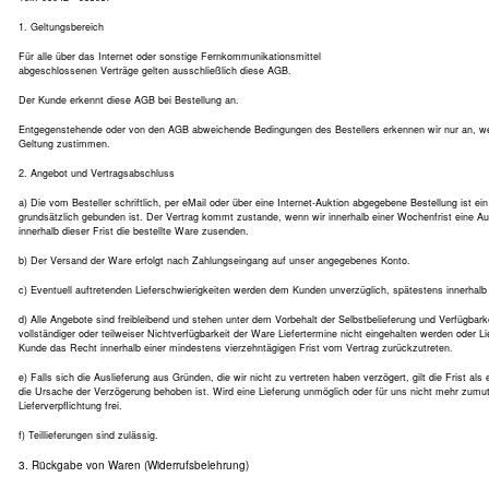
1. Geltungsbereich
Für alle über das Internet oder sonstige Fernkommunikationsmittel
abgeschlossenen Verträge gelten ausschließlich diese AGB.
Der Kunde erkennt diese AGB bei Bestellung an.
Entgegenstehende oder von den AGB abweichende Bedingungen des Bestellers erkennen wir nur an, wenn
Geltung zustimmen.
2. Angebot und Vertragsabschluss
a) Die vom Besteller schriftlich, per eMail oder über eine Internet-Auktion abgegebene Bestellung ist e
grundsätzlich gebunden ist. Der Vertrag kommt zustande, wenn wir innerhalb einer Wochenfrist eine A
innerhalb dieser Frist die bestellte Ware zusenden.
b) Der Versand der Ware erfolgt nach Zahlungseingang auf unser angegebenes Konto.
c) Eventuell auftretenden Lieferschwierigkeiten werden dem Kunden unverzüglich, spätestens innerhalb 
d) Alle Angebote sind freibleibend und stehen unter dem Vorbehalt der Selbstbelieferung und Verfügba
vollständiger oder teilweiser Nichtverfügbarkeit der Ware Liefertermine nicht eingehalten werden oder L
Kunde das Recht innerhalb einer mindestens vierzehntägigen Frist vom Vertrag zurückzutreten.
e) Falls sich die Auslieferung aus Gründen, die wir nicht zu vertreten haben verzögert, gilt die Frist als 
die Ursache der Verzögerung behoben ist. Wird eine Lieferung unmöglich oder für uns nicht mehr zumutb
Lieferverpflichtung frei.
f) Teillieferungen sind zulässig.
3. Rückgabe von Waren (Widerrufsbelehrung)