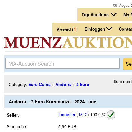
06. August 
Top Auctions
My 
1
Einloggen
Conta
Viewed (
)
Item num
Category:
Euro Coins
>
Andorra
>
2 Euro
Andorra ...2 Euro Kursmünze...2024...unc.
l.mueller
(
1812
)
100,0 %
Seller:
Start price:
5,90 EUR