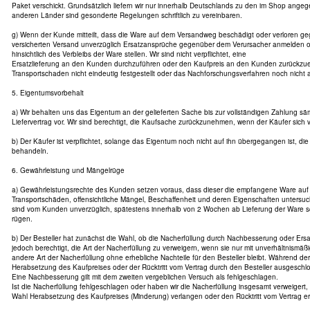
Paket verschickt. Grundsätzlich liefern wir nur innerhalb Deutschlands zu den im Shop ange
anderen Länder sind gesonderte Regelungen schriftlich zu vereinbaren.
g) Wenn der Kunde mitteilt, dass die Ware auf dem Versandweg beschädigt oder verloren geg
versicherten Versand unverzüglich Ersatzansprüche gegenüber dem Verursacher anmelden 
hinsichtlich des Verbleibs der Ware stellen. Wir sind nicht verpflichtet, eine
Ersatzlieferung an den Kunden durchzuführen oder den Kaufpreis an den Kunden zurückzuer
Transportschaden nicht eindeutig festgestellt oder das Nachforschungsverfahren noch nicht
5. Eigentumsvorbehalt
a) Wir behalten uns das Eigentum an der gelieferten Sache bis zur vollständigen Zahlung s
Liefervertrag vor. Wir sind berechtigt, die Kaufsache zurückzunehmen, wenn der Käufer sich ve
b) Der Käufer ist verpflichtet, solange das Eigentum noch nicht auf ihn übergegangen ist, die
behandeln.
6. Gewährleistung und Mängelrüge
a) Gewährleistungsrechte des Kunden setzen voraus, dass dieser die empfangene Ware auf V
Transportschäden, offensichtliche Mängel, Beschaffenheit und deren Eigenschaften untersuch
sind vom Kunden unverzüglich, spätestens innerhalb von 2 Wochen ab Lieferung der Ware sc
rügen.
b) Der Besteller hat zunächst die Wahl, ob die Nacherfüllung durch Nachbesserung oder Ersatz
jedoch berechtigt, die Art der Nacherfüllung zu verweigern, wenn sie nur mit unverhältnismäß
andere Art der Nacherfüllung ohne erhebliche Nachteile für den Besteller bleibt. Während der
Herabsetzung des Kaufpreises oder der Rücktritt vom Vertrag durch den Besteller ausgeschl
Eine Nachbesserung gilt mit dem zweiten vergeblichen Versuch als fehlgeschlagen.
Ist die Nacherfüllung fehlgeschlagen oder haben wir die Nacherfüllung insgesamt verweigert,
Wahl Herabsetzung des Kaufpreises (Minderung) verlangen oder den Rücktritt vom Vertrag er