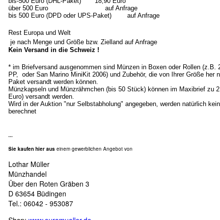
bis-500 Euro (DHL-Paket) 18,90 Euro
über 500 Euro auf Anfrage
bis 500 Euro (DPD oder UPS-Paket) auf Anfrage
Rest Europa und Welt
je nach Menge und Größe bzw. Zielland auf Anfrage
Kein Versand in die Schweiz !
* im Briefversand ausgenommen sind Münzen in Boxen oder Rollen (z.B.
PP, oder San Marino MiniKit 2006) und Zubehör, die von Ihrer Größe her n
Paket versandt werden können.
Münzkapseln und Münzrähmchen (bis 50 Stück) können im Maxibrief zu 2
Euro) versandt werden.
Wird in der Auktion "nur Selbstabholung" angegeben, werden natürlich ke
berechnet
...
Sie kaufen hier aus
einem gewerblichen Angebot von
Lothar Müller
Münzhandel
Über den Roten Gräben 3
D 63654 Büdingen
Tel.: 06042 - 953087