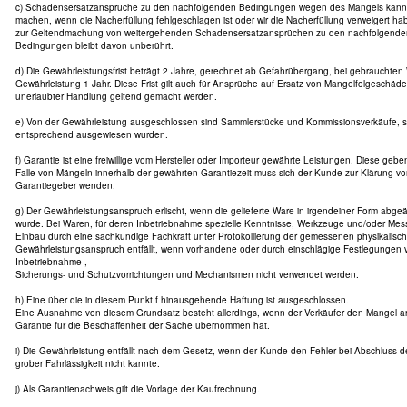
c) Schadensersatzansprüche zu den nachfolgenden Bedingungen wegen des Mangels kann de
machen, wenn die Nacherfüllung fehlgeschlagen ist oder wir die Nacherfüllung verweigert ha
zur Geltendmachung von weitergehenden Schadensersatzansprüchen zu den nachfolgende
Bedingungen bleibt davon unberührt.
d) Die Gewährleistungsfrist beträgt 2 Jahre, gerechnet ab Gefahrübergang, bei gebrauchten
Gewährleistung 1 Jahr. Diese Frist gilt auch für Ansprüche auf Ersatz von Mangelfolgeschäd
unerlaubter Handlung geltend gemacht werden.
e) Von der Gewährleistung ausgeschlossen sind Sammlerstücke und Kommissionsverkäufe, s
entsprechend ausgewiesen wurden.
f) Garantie ist eine freiwillige vom Hersteller oder Importeur gewährte Leistungen. Diese geb
Falle von Mängeln innerhalb der gewährten Garantiezeit muss sich der Kunde zur Klärung
Garantiegeber wenden.
g) Der Gewährleistungsanspruch erlischt, wenn die gelieferte Ware in irgendeiner Form abg
wurde. Bei Waren, für deren Inbetriebnahme spezielle Kenntnisse, Werkzeuge und/oder Mess
Einbau durch eine sachkundige Fachkraft unter Protokollierung der gemessenen physikalisc
Gewährleistungsanspruch entfällt, wenn vorhandene oder durch einschlägige Festlegungen 
Inbetriebnahme-,
Sicherungs- und Schutzvorrichtungen und Mechanismen nicht verwendet werden.
h) Eine über die in diesem Punkt f hinausgehende Haftung ist ausgeschlossen.
Eine Ausnahme von diesem Grundsatz besteht allerdings, wenn der Verkäufer den Mangel arg
Garantie für die Beschaffenheit der Sache übernommen hat.
i) Die Gewährleistung entfällt nach dem Gesetz, wenn der Kunde den Fehler bei Abschluss d
grober Fahrlässigkeit nicht kannte.
j) Als Garantienachweis gilt die Vorlage der Kaufrechnung.