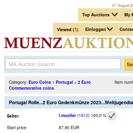
07. August 2
Top Auctions
My 
1
Einloggen
Conta
Viewed (
)
Category:
Euro Coins
>
Portugal
>
2 Euro
Item num
Commemorative coins
Portugal Rolle...2 Euro Gedenkmünze 2023...Weltjugendt
l.mueller
(
1812
)
100,0 %
Seller:
Start price:
87,90 EUR