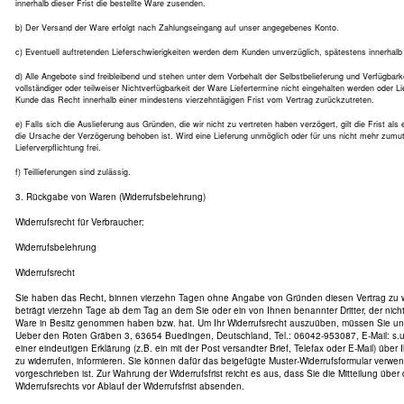
innerhalb dieser Frist die bestellte Ware zusenden.
b) Der Versand der Ware erfolgt nach Zahlungseingang auf unser angegebenes Konto.
c) Eventuell auftretenden Lieferschwierigkeiten werden dem Kunden unverzüglich, spätestens innerhalb 
d) Alle Angebote sind freibleibend und stehen unter dem Vorbehalt der Selbstbelieferung und Verfügba
vollständiger oder teilweiser Nichtverfügbarkeit der Ware Liefertermine nicht eingehalten werden oder L
Kunde das Recht innerhalb einer mindestens vierzehntägigen Frist vom Vertrag zurückzutreten.
e) Falls sich die Auslieferung aus Gründen, die wir nicht zu vertreten haben verzögert, gilt die Frist als 
die Ursache der Verzögerung behoben ist. Wird eine Lieferung unmöglich oder für uns nicht mehr zumutb
Lieferverpflichtung frei.
f) Teillieferungen sind zulässig.
3. Rückgabe von Waren (Widerrufsbelehrung)
Widerrufsrecht für Verbraucher:
Widerrufsbelehrung
Widerrufsrecht
Sie haben das Recht, binnen vierzehn Tagen ohne Angabe von Gründen diesen Vertrag zu wid
beträgt vierzehn Tage ab dem Tag an dem Sie oder ein von Ihnen benannter Dritter, der nicht d
Ware in Besitz genommen haben bzw. hat. Um Ihr Widerrufsrecht auszuüben, müssen Sie uns
Ueber den Roten Gräben 3, 63654 Buedingen, Deutschland, Tel.: 06042-953087, E-Mail: s.u.l
einer eindeutigen Erklärung (z.B. ein mit der Post versandter Brief, Telefax oder E-Mail) über
zu widerrufen, informieren. Sie können dafür das beigefügte Muster-Widerrufsformular verwe
vorgeschrieben ist. Zur Wahrung der Widerrufsfrist reicht es aus, dass Sie die Mitteilung übe
Widerrufsrechts vor Ablauf der Widerrufsfrist absenden.