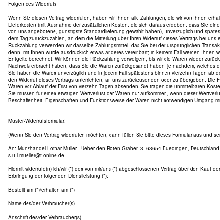
Folgen des Widerrufs
Wenn Sie diesen Vertrag widerrufen, haben wir Ihnen alle Zahlungen, die wir von Ihnen erhal
Lieferkosten (mit Ausnahme der zusätzlichen Kosten, die sich daraus ergeben, dass Sie eine 
von uns angebotene, günstigste Standardlieferung gewählt haben), unverzüglich und späte
dem Tag zurückzuzahlen, an dem die Mitteilung über Ihren Widerruf dieses Vertrags bei uns 
Rückzahlung verwenden wir dasselbe Zahlungsmittel, das Sie bei der ursprünglichen Transakt
denn, mit Ihnen wurde ausdrücklich etwas anderes vereinbart; in keinem Fall werden Ihnen
Entgelte berechnet. Wir können die Rückzahlung verweigern, bis wir die Waren wieder zurüc
Nachweis erbracht haben, dass Sie die Waren zurückgesandt haben, je nachdem, welches der 
Sie haben die Waren unverzüglich und in jedem Fall spätestens binnen vierzehn Tagen ab 
den Widerruf dieses Vertrags unterrichten, an uns zurückzusenden oder zu übergeben. Die Fri
Waren vor Ablauf der Frist von vierzehn Tagen absenden. Sie tragen die unmittelbaren Kos
Sie müssen für einen etwaigen Wertverlust der Waren nur aufkommen, wenn dieser Wertverlus
Beschaffenheit, Eigenschaften und Funktionsweise der Waren nicht notwendigen Umgang mit 
Muster-Widerrufsformular:
(Wenn Sie den Vertrag widerrufen möchten, dann füllen Sie bitte dieses Formular aus und se
An: Münzhandel Lothar Müller , Ueber den Roten Gräben 3, 63654 Buedingen, Deutschland, 
s.u.l.mueller@t-online.de
Hiermit widerrufe(n) ich/wir (*) den von mir/uns (*) abgeschlossenen Vertrag über den Kauf de
Erbringung der folgenden Dienstleistung (*):
Bestellt am (*)/erhalten am (*)
Name des/der Verbraucher(s)
Anschrift des/der Verbraucher(s)