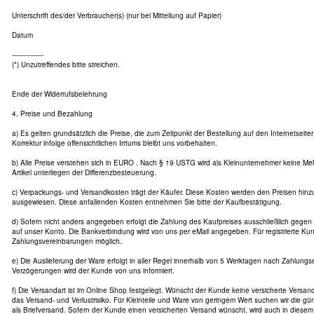
Unterschrift des/der Verbraucher(s) (nur bei Mitteilung auf Papier)
Datum
---------------
(*) Unzutreffendes bitte streichen.
Ende der Widerrufsbelehrung
4. Preise und Bezahlung
a) Es gelten grundsätzlich die Preise, die zum Zeitpunkt der Bestellung auf den Internetseit
Korrektur infolge offensichtlichen Irrtums bleibt uns vorbehalten.
b) Alle Preise verstehen sich in EURO . Nach § 19 USTG wird als Kleinunternehmer keine Me
Artikel unterliegen der Differenzbesteuerung.
c) Verpackungs- und Versandkosten trägt der Käufer. Diese Kosten werden den Preisen hin
ausgewiesen. Diese anfallenden Kosten entnehmen Sie bitte der Kaufbestätigung.
d) Sofern nicht anders angegeben erfolgt die Zahlung des Kaufpreises ausschließlich gege
auf unser Konto. Die Bankverbindung wird von uns per eMail angegeben. Für registrierte Ku
Zahlungsvereinbarungen möglich.
e) Die Auslieferung der Ware erfolgt in aller Regel innerhalb von 5 Werktagen nach Zahlung
Verzögerungen wird der Kunde von uns informiert.
f) Die Versandart ist im Online Shop festgelegt. Wünscht der Kunde keine versicherte Versanda
das Versand- und Verlustrisiko. Für Kleinteile und Ware von geringem Wert suchen wir die gün
als Briefversand. Sofern der Kunde einen versicherten Versand wünscht, wird auch in diesem 