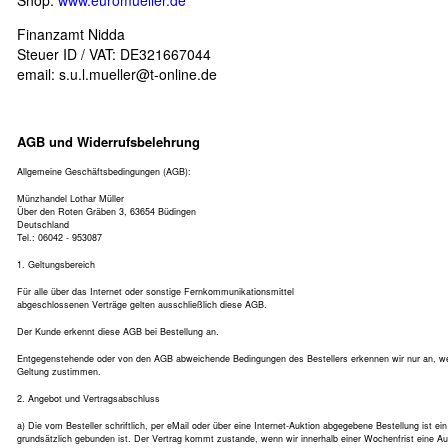
Shop:
www.euromueller.de
Finanzamt Nidda
Steuer ID / VAT: DE321667044
email:
s.u.l.mueller@t-online.de
AGB und Widerrufsbelehrung
Allgemeine Geschäftsbedingungen (AGB):
Münzhandel Lothar Müller
Über den Roten Gräben 3, 63654 Büdingen
Deutschland
Tel.: 06042 - 953087
1. Geltungsbereich
Für alle über das Internet oder sonstige Fernkommunikationsmittel
abgeschlossenen Verträge gelten ausschließlich diese AGB.
Der Kunde erkennt diese AGB bei Bestellung an.
Entgegenstehende oder von den AGB abweichende Bedingungen des Bestellers erkennen wir nur an, wenn
Geltung zustimmen.
2. Angebot und Vertragsabschluss
a) Die vom Besteller schriftlich, per eMail oder über eine Internet-Auktion abgegebene Bestellung ist e
grundsätzlich gebunden ist. Der Vertrag kommt zustande, wenn wir innerhalb einer Wochenfrist eine A