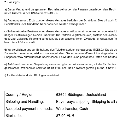
7. Sonstiges
a) Dieser Vertrag und die gesamten Rechtsbeziehungen der Parteien unterliegen dem Recht
unter Ausschluss des UN-Kaufrechts (CISG).
b) Änderungen und Ergänzungen dieses Vertrages bedürfen der Schriftform. Dies gilt auch f
Schriftformklausel. Mündliche Nebenabreden wurden nicht getroffen.
c) Sollten einzelne Bestimmungen dieses Vertrages unwirksam sein oder werden oder eine Lü
übrigen Bestimmungen hiervon unberührt. Die Parteien verpflichten sich, anstelle der unwir
gesetzlich zulässige Regelung zu treffen, die dem wirtschaftlichen Zweck der unwirksamen
bzw. diese Lücke ausfüllt.
d) Wir verpflichten uns zur Einhaltung des Teledienstedatenschutzgesetz (TDDSG). Die ab 25
Datenschutzverordnung wird von uns eingehalten. Sie kann unter Münzauktion eingesehen w
Shopseite www.euromueller.de nachzulesen. Es werden keine persönliche Daten des Käufes 
e) Auf Grund der neuen Verpackungsverordnung haben wir einen Vertrag mit der Fa. Zente
geschlossen. Wir nehmen somit ab 01.01.2009 am Dualen System gemäß § 6 Abs. 1 Satz 1 
f) Als Gerichtsstand wird Büdingen vereinbart.
Country / Region:
63654 Büdingen, Deutschland
Shipping and Handling:
Buyer pays shipping, Shipping to all 
Accepted payment methods:
Wire transfer, Cash
Start price:
87,90 EUR