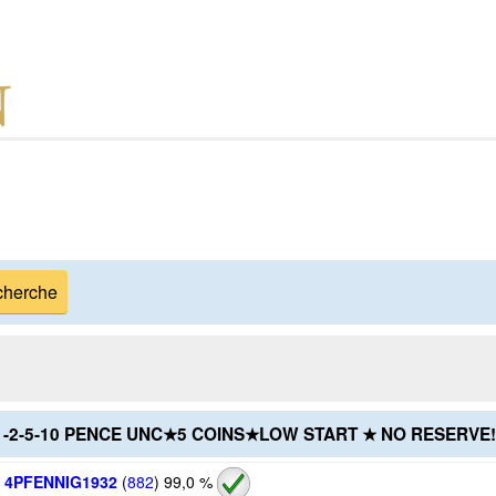
2-1-2-5-10 PENCE UNC★5 COINS★LOW START ★ NO RESERVE!
4PFENNIG1932
(
882
)
99,0 %