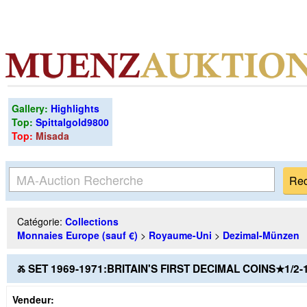
Gallery:
Highlights
Top:
Spittalgold9800
Top:
Misada
Catégorie:
Collections
Monnaies Europe (sauf €)
>
Royaume-Uni
>
Dezimal-Münzen
Ⰶ SET 1969-1971:BRITAIN'S FIRST DECIMAL COINS★1/
Vendeur: