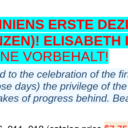
NNIENS ERSTE DEZI
EN)! ELISABETH II.
NE VORBEHALT!
d to the celebration of the f
e days) the privilege of the
brakes of progress behind. Bea