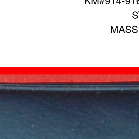
KM#914-916,
S
MASSE