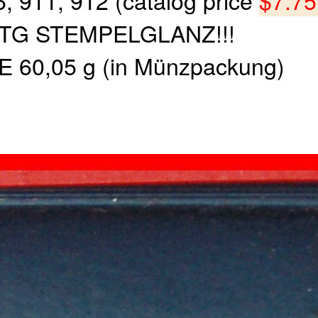
 911, 912 (catalog price
$7.75!
TG STEMPELGLANZ!!!
 60,05 g (in Münzpackung)