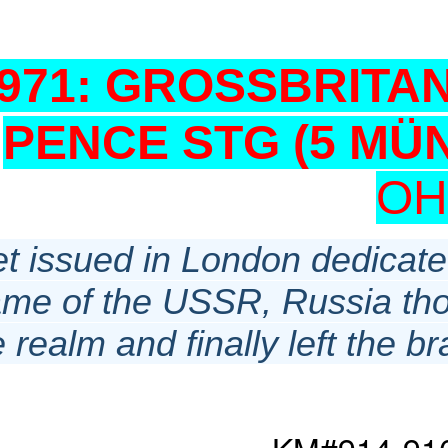
1971: GROSSBRITA
PENCE STG (5 MÜNZ
OH
 set issued in London dedicate
ame of the USSR, Russia thos
e realm and finally left the 