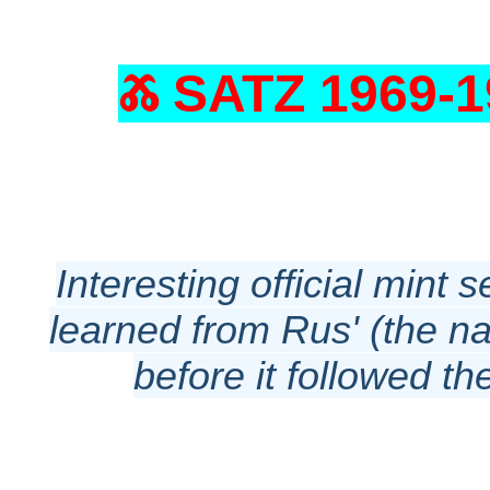
Ⰶ SATZ 1969-
Interesting official mint
learned from Rus' (the n
before it followed th