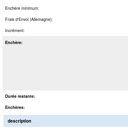
Enchère minimum:
Frais d'Envoi (Allemagne):
Incrément:
Enchère:
Durée restante:
Enchères:
description