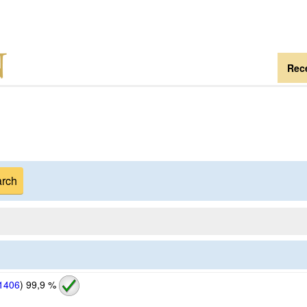
Rece
1406
)
99,9 %