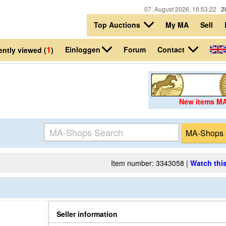
07. August 2026, 16:53:22
2
Top Auctions
My MA
Sell
1
Einloggen
Contact
Forum
ntly viewed (
)
New items M
Item number: 3343058 |
Watch this
Seller information