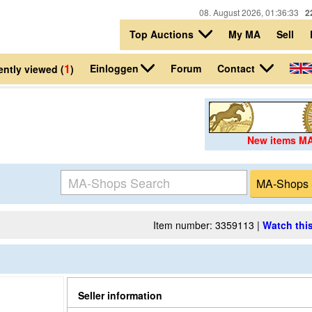
08. August 2026, 01:36:33
2
Top Auctions
My MA
Sell
1
Einloggen
Contact
Forum
ntly viewed (
)
New items M
Item number: 3359113 |
Watch this
Seller information