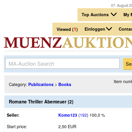
07. August 2
Top Auctions
My 
1
Einloggen
Conta
Viewed (
)
Item num
Category:
Publications
>
Books
Romane Thriller Abenteuer (2)
Seller:
Komo123
(
192
)
100,0 %
Start price:
2,50 EUR