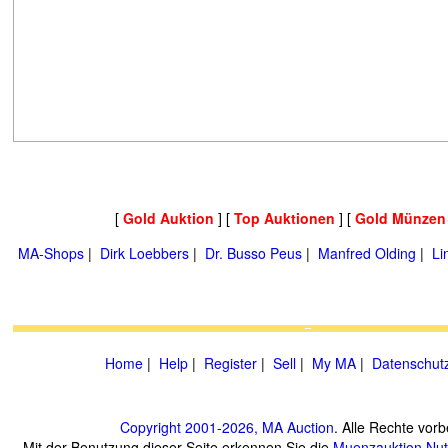
[
Gold Auktion
] [
Top Auktionen
] [
Gold Münzen
MA-Shops
|
Dirk Loebbers
|
Dr. Busso Peus
|
Manfred Olding
|
Li
Home
|
Help
|
Register
|
Sell
|
My MA
|
Datenschut
Copyright 2001-2026, MA Auction
. Alle Rechte vorb
Mit der Benutzung dieser Seite erkennen Sie die
Muenzauktion
Nu