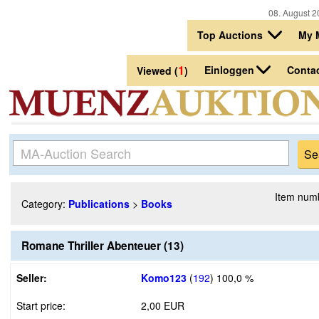
08. August 2
Top Auctions
My 
1
Einloggen
Conta
Viewed (
)
Item num
Category:
Publications
>
Books
Romane Thriller Abenteuer (13)
Seller:
Komo123
(
192
)
100,0 %
Start price:
2,00 EUR