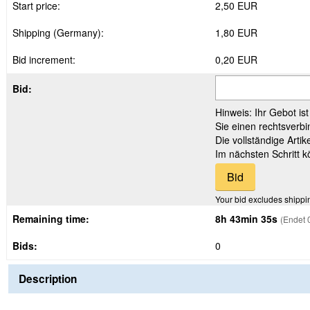
Start price:
2,50 EUR
Shipping (Germany):
1,80 EUR
Bid increment:
0,20 EUR
Bid:
Hinweis: Ihr Gebot is
Sie einen rechtsverbi
Die vollständige Arti
Im nächsten Schritt 
Your bid excludes shippi
Remaining time:
8h 43min 33s
(Endet 
Bids:
0
Description