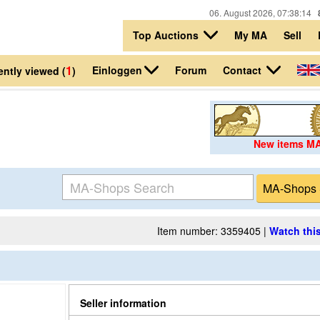
06. August 2026, 07:38:14
Top Auctions
My MA
Sell
1
Einloggen
Contact
Forum
ntly viewed (
)
New items M
Item number: 3359405 |
Watch this
Seller information