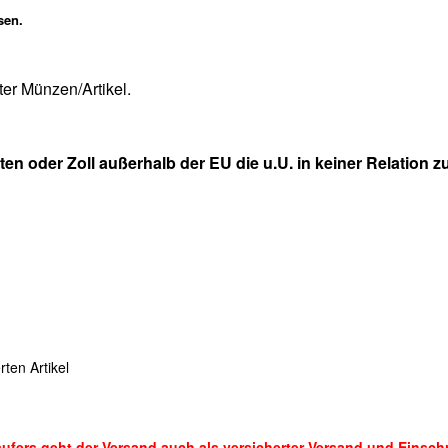
sen.
er Münzen/Artikel.
n oder Zoll außerhalb der EU die u.U. in keiner Relation 
ten Artikel
fers geht der Versand auch als versicherter Versand und Einsch