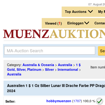
07. August 2
Top Auctions
My 
1
Einloggen
Conta
Viewed (
)
Category:
Australia & Oceania
>
Australia
>
1 $
Item num
Gold, Silver, Platinum
>
Silver
>
International
>
Australia
Australien 1 $ 1 Oz Silber Lunar III Drache Farbe PP Drag
2024
hobbymuenzen
(
1707
)
100,0 %
Seller: