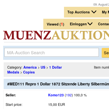
09. August 
Top Auctions
My 
1
Einloggen
Conta
Viewed (
)
Category:
America
>
US
>
1 Dollar
Item num
Medals
>
Copies
#MED111 Repro 1 Dollar 1872 Sitzende Liberty Silbermü
Seller:
Komo123
(
192
)
100,0 %
Start price:
15,00 EUR