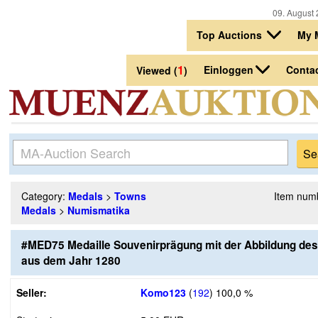
09. August 
Top Auctions
My 
1
Einloggen
Conta
Viewed (
)
Category:
Medals
>
Towns
Item num
Medals
>
Numismatika
#MED75 Medaille Souvenirprägung mit der Abbildung des 
aus dem Jahr 1280
Seller:
Komo123
(
192
)
100,0 %