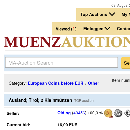
09. August 
Top Auctions
My 
1
Einloggen
Conta
Viewed (
)
Item num
Category:
European Coins before EUR
>
Other
Ausland; Tirol; 2 Kleinmünzen
TOP auction
Olding
(
40456
)
100,0 %
Seller:
Current bid:
16,00 EUR