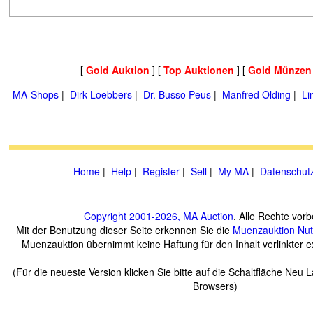
[
Gold Auktion
] [
Top Auktionen
] [
Gold Münzen
MA-Shops
|
Dirk Loebbers
|
Dr. Busso Peus
|
Manfred Olding
|
Li
Home
|
Help
|
Register
|
Sell
|
My MA
|
Datenschut
Copyright 2001-2026, MA Auction
. Alle Rechte vorb
Mit der Benutzung dieser Seite erkennen Sie die
Muenzauktion
Nu
Muenzauktion übernimmt keine Haftung für den Inhalt verlinkter ex
(Für die neueste Version klicken Sie bitte auf die Schaltfläche Neu 
Browsers)