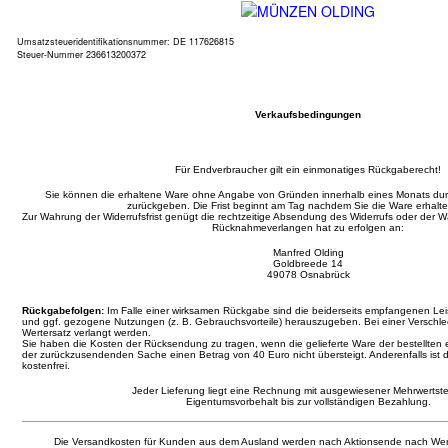
Umsatzsteueridentifikationsnummer: DE 117626815
Steuer-Nummer 236613200372
Verkaufsbedingungen
Für Endverbraucher gilt ein einmonatiges Rückgaberecht!
Sie können die erhaltene Ware ohne Angabe von Gründen innerhalb eines Monats d
zurückgeben. Die Frist beginnt am Tag nachdem Sie die Ware erhalt
Zur Wahrung der Widerrufsfrist genügt die rechtzeitige Absendung des Widerrufs oder der
Rücknahmeverlangen hat zu erfolgen an:
Manfred Olding
Goldbreede 14
49078 Osnabrück
Rückgabefolgen:
Im Falle einer wirksamen Rückgabe sind die beiderseits empfangenen L
und ggf. gezogene Nutzungen (z. B. Gebrauchsvorteile) herauszugeben. Bei einer Verschl
Wertersatz verlangt werden.
Sie haben die Kosten der Rücksendung zu tragen, wenn die gelieferte Ware der bestellten 
der zurückzusendenden Sache einen Betrag von 40 Euro nicht übersteigt. Anderenfalls ist 
kostenfrei.
Jeder Lieferung liegt eine Rechnung mit ausgewiesener Mehrwertste
Eigentumsvorbehalt bis zur vollständigen Bezahlung.
Die Versandkosten für Kunden aus dem Ausland werden nach Aktionsende nach Wer