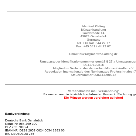
Manfred Olding
Münzenhandlung
Goldbreede 14
49078 Osnabrück
Germany
Tel.
+49 541 / 44 22 77
Fax +49 541 / 44 22 67
Email: buero@manfred-olding.de
Umsatzsteuer-Identifikationsnummer gemäß § 27 a Umsatzsteuer
DE117626815
Mitglied im Verband der deutschen Münzenhändler e.V.
Association Internationale des Numismates Professinnales (
Steuernummer: 236613200372
Versandkosten incl. Versicherung:
Es werden nur die tatsächlich anfallenden Kosten in Rechnung ges
Die Münzen werden versichert geliefert!
Bankverbindung
:
Deutsche Bank Osnabrück
Konto-Nr.
054 299 300
BLZ 265 700 24
IBAN-NR.
DE28 2657 0024 0054 2993 00
BIC DEUTDEDB 265