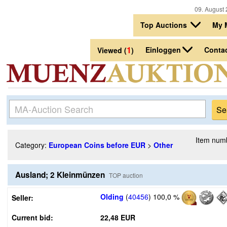
09. August 
Top Auctions
My 
1
Einloggen
Conta
Viewed (
)
Item num
Category:
European Coins before EUR
>
Other
Ausland; 2 Kleinmünzen
TOP auction
Olding
(
40456
)
100,0 %
Seller:
Current bid:
22,48 EUR