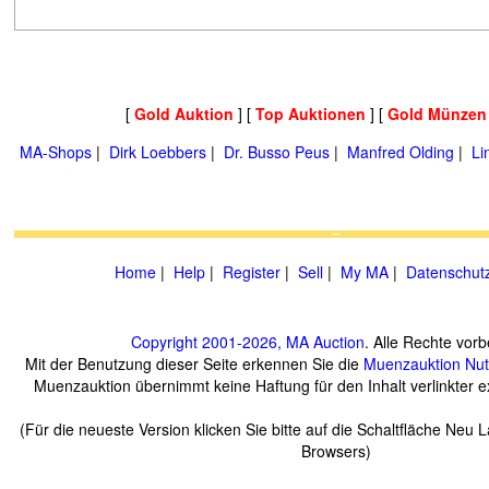
[
Gold Auktion
] [
Top Auktionen
] [
Gold Münzen
MA-Shops
|
Dirk Loebbers
|
Dr. Busso Peus
|
Manfred Olding
|
Li
Home
|
Help
|
Register
|
Sell
|
My MA
|
Datenschut
Copyright 2001-2026, MA Auction
. Alle Rechte vorb
Mit der Benutzung dieser Seite erkennen Sie die
Muenzauktion
Nu
Muenzauktion übernimmt keine Haftung für den Inhalt verlinkter ex
(Für die neueste Version klicken Sie bitte auf die Schaltfläche Neu 
Browsers)