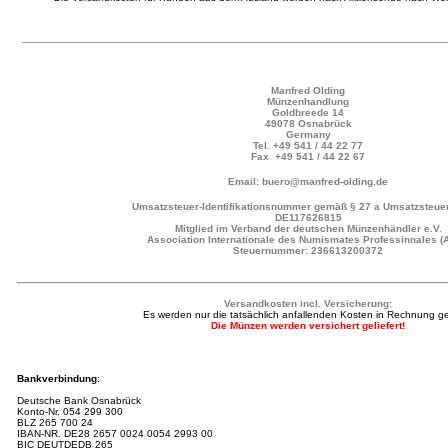
Manfred Olding
Münzenhandlung
Goldbreede 14
49078 Osnabrück
Germany
Tel.
+49 541 / 44 22 77
Fax +49 541 / 44 22 67
Email: buero@manfred-olding.de
Umsatzsteuer-Identifikationsnummer gemäß § 27 a Umsatzsteuer
DE117626815
Mitglied im Verband der deutschen Münzenhändler e.V.
Association Internationale des Numismates Professinnales (
Steuernummer: 236613200372
Versandkosten incl. Versicherung:
Es werden nur die tatsächlich anfallenden Kosten in Rechnung ges
Die Münzen werden versichert geliefert!
Bankverbindung
:
Deutsche Bank Osnabrück
Konto-Nr.
054 299 300
BLZ 265 700 24
IBAN-NR.
DE28 2657 0024 0054 2993 00
BIC DEUTDEDB 265