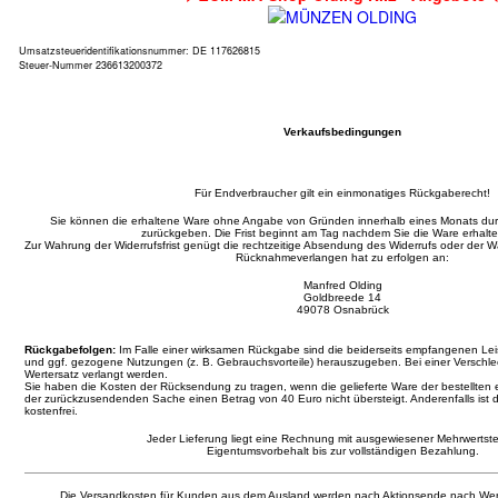
Umsatzsteueridentifikationsnummer: DE 117626815
Steuer-Nummer 236613200372
Verkaufsbedingungen
Für Endverbraucher gilt ein einmonatiges Rückgaberecht!
Sie können die erhaltene Ware ohne Angabe von Gründen innerhalb eines Monats d
zurückgeben. Die Frist beginnt am Tag nachdem Sie die Ware erhalt
Zur Wahrung der Widerrufsfrist genügt die rechtzeitige Absendung des Widerrufs oder der
Rücknahmeverlangen hat zu erfolgen an:
Manfred Olding
Goldbreede 14
49078 Osnabrück
Rückgabefolgen:
Im Falle einer wirksamen Rückgabe sind die beiderseits empfangenen L
und ggf. gezogene Nutzungen (z. B. Gebrauchsvorteile) herauszugeben. Bei einer Verschl
Wertersatz verlangt werden.
Sie haben die Kosten der Rücksendung zu tragen, wenn die gelieferte Ware der bestellten 
der zurückzusendenden Sache einen Betrag von 40 Euro nicht übersteigt. Anderenfalls ist 
kostenfrei.
Jeder Lieferung liegt eine Rechnung mit ausgewiesener Mehrwertste
Eigentumsvorbehalt bis zur vollständigen Bezahlung.
Die Versandkosten für Kunden aus dem Ausland werden nach Aktionsende nach Wer