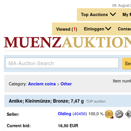
08. August 
Top Auctions
My 
1
Einloggen
Conta
Viewed (
)
Item num
Category:
Ancient coins
>
Other
Antike; Kleinmünze; Bronze; 7,47 g
TOP auction
Olding
(
40456
)
100,0 %
Seller:
Current bid:
18,50 EUR