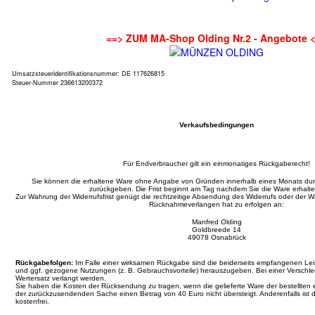
==> ZUM MA-Shop Olding Nr.2 - Angebote 
Umsatzsteueridentifikationsnummer: DE 117626815
Steuer-Nummer 236613200372
Verkaufsbedingungen
Für Endverbraucher gilt ein einmonatiges Rückgaberecht!
Sie können die erhaltene Ware ohne Angabe von Gründen innerhalb eines Monats d
zurückgeben. Die Frist beginnt am Tag nachdem Sie die Ware erhalt
Zur Wahrung der Widerrufsfrist genügt die rechtzeitige Absendung des Widerrufs oder der
Rücknahmeverlangen hat zu erfolgen an:
Manfred Olding
Goldbreede 14
49078 Osnabrück
Rückgabefolgen:
Im Falle einer wirksamen Rückgabe sind die beiderseits empfangenen L
und ggf. gezogene Nutzungen (z. B. Gebrauchsvorteile) herauszugeben. Bei einer Verschl
Wertersatz verlangt werden.
Sie haben die Kosten der Rücksendung zu tragen, wenn die gelieferte Ware der bestellten 
der zurückzusendenden Sache einen Betrag von 40 Euro nicht übersteigt. Anderenfalls ist 
kostenfrei.