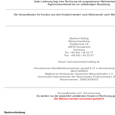
Jeder Lieferung liegt eine Rechnung mit ausgewiesener Mehrwertste
Eigentumsvorbehalt bis zur vollständigen Bezahlung.
Die Versandkosten für Kunden aus dem Ausland werden nach Aktionsende nach Wer
Manfred Olding
Münzenhandlung
Goldbreede 14
49078 Osnabrück
Germany
Tel.
+49 541 / 44 22 77
Fax +49 541 / 44 22 67
Email: buero@manfred-olding.de
Umsatzsteuer-Identifikationsnummer gemäß § 27 a Umsatzsteuer
DE117626815
Mitglied im Verband der deutschen Münzenhändler e.V.
Association Internationale des Numismates Professinnales (
Steuernummer: 236613200372
Versandkosten incl. Versicherung:
Es werden nur die tatsächlich anfallenden Kosten in Rechnung ges
Die Münzen werden versichert geliefert!
Bankverbindung
: