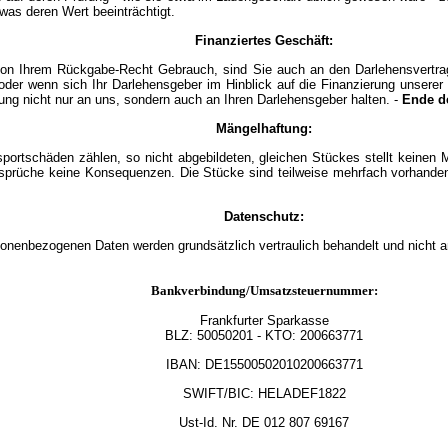
was deren Wert beeinträchtigt.
Finanziertes Geschäft:
on Ihrem Rückgabe-Recht Gebrauch, sind Sie auch an den Darlehensvertrag n
oder wenn sich Ihr Darlehensgeber im Hinblick auf die Finanzierung unser
ng nicht nur an uns, sondern auch an Ihren Darlehensgeber halten. -
Ende d
Mängelhaftung:
nsportschäden zählen, so nicht abgebildeten, gleichen Stückes stellt keinen 
Ansprüche keine Konsequenzen. Die Stücke sind teilweise mehrfach vorhanden
Datenschutz:
sonenbezogenen Daten werden grundsätzlich vertraulich behandelt und nicht a
Bankverbindung/Umsatzsteuernummer:
Frankfurter Sparkasse
BLZ:
50050201
- KTO: 200663771
IBAN: DE15500502010200663771
SWIFT/BIC: HELADEF1822
Ust-Id.
Nr.
DE
012 807 69167