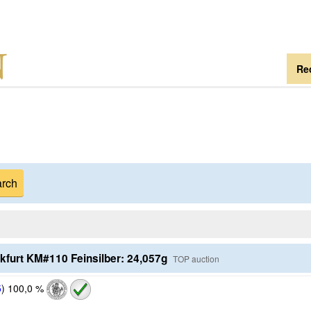
Re
nkfurt KM#110 Feinsilber: 24,057g
TOP auction
5
)
100,0 %