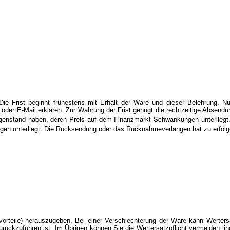
 Frist beginnt frühestens mit Erhalt der Ware und dieser Belehrung. N
oder E-Mail erklären. Zur Wahrung der Frist genügt die rechtzeitige Absend
genstand haben, deren Preis auf dem Finanzmarkt Schwankungen unterliegt, 
en unterliegt.
Die Rücksendung oder das Rücknahmeverlangen hat zu erfolg
rteile) herauszugeben. Bei einer Verschlechterung der Ware kann Wertersa
urückzuführen ist. Im Übrigen können Sie die Wertersatzpflicht vermeiden, i