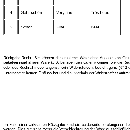
4
Sehr schön
Very fine
Très beau
5
Schön
Fine
Beau
Rückgabe-Recht: Sie können die erhaltene Ware ohne Angabe von Gründ
paketversandfähiger
Ware (z.B. bei sperrigen Gütern) können Sie die Rüc
Kein Widerrufsrecht besteht gem. §312 
oder des Rücknahmeverlangens.
Unternehmer keinen Einfluss hat und die innerhalb der Widerrufsfrist auftr
Im Falle einer wirksamen Rückgabe sind die beiderseits empfangenen Le
werden. Dies gilt nicht, wenn die Verschlechterung der Ware ausschließlic