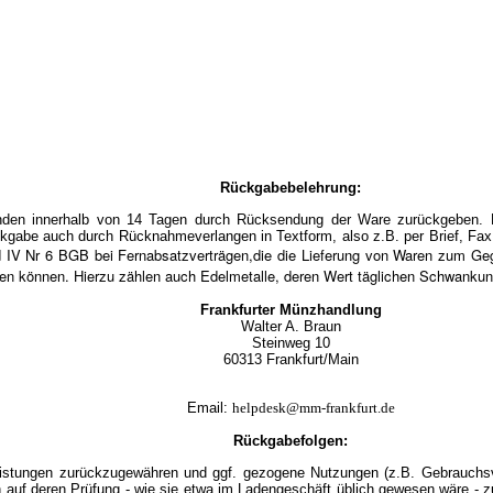
Rückgabebelehrung:
en innerhalb von 14 Tagen durch Rücksendung der Ware zurückgeben. Die
kgabe auch durch Rücknahmeverlangen in Textform, also z.B. per Brief, Fax 
d IV Nr 6 BGB bei Fernabsatzverträgen,die die Lieferung von Waren zum Ge
eten können. Hierzu zählen auch Edelmetalle, deren Wert täglichen Schwankung
Frankfurter Münzhandlung
Walter A. Braun
Steinweg 10
60313 Frankfurt/Mai
n
Email:
helpdesk@mm-frankfurt.de
Rückgabefolgen:
istungen zurückzugewähren und ggf. gezogene Nutzungen (z.B. Gebrauchsvo
h auf deren Prüfung - wie sie etwa im Ladengeschäft üblich gewesen wäre - z