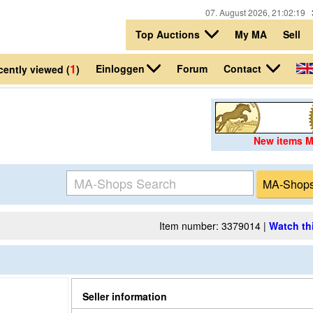
07. August 2026, 21:02:19
Top Auctions
My MA
Sell
1
Einloggen
Contact
Forum
cently viewed (
)
New items 
Item number: 3379014 |
Watch th
Seller information