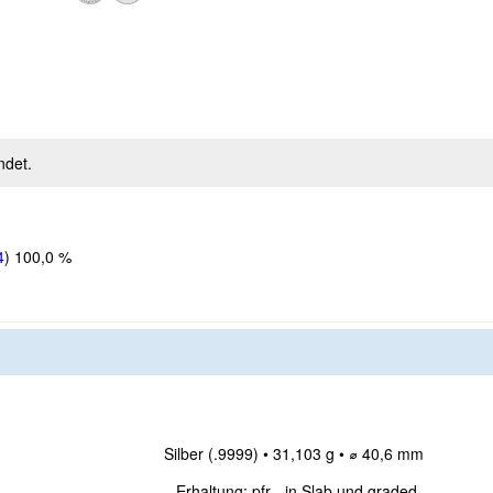
ndet.
4
)
100,0 %
Silber (.9999) • 31,103 g • ⌀ 40,6 mm
Erhaltung: pfr - in Slab und graded