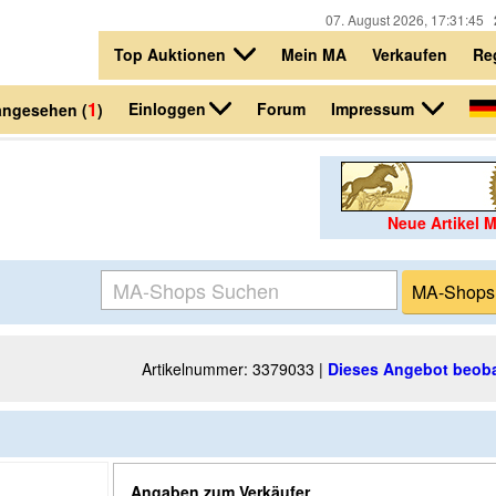
07. August 2026, 17:31:45
Top Auktionen
Mein MA
Verkaufen
Reg
1
Einloggen
Impressum
Forum
 angesehen (
)
Neue Artikel 
Artikelnummer: 3379033 |
Dieses Angebot beob
Angaben zum Verkäufer