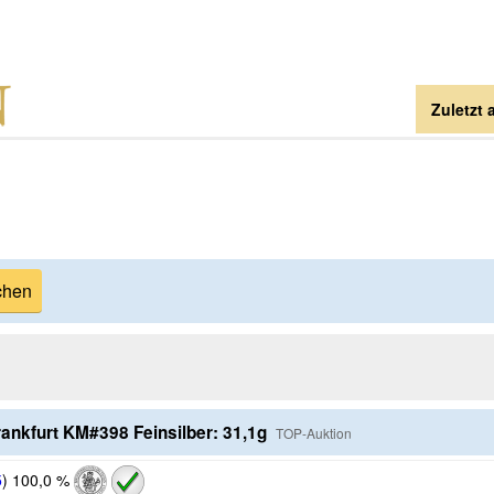
Zuletzt
rankfurt KM#398 Feinsilber: 31,1g
TOP-Auktion
5
)
100,0 %