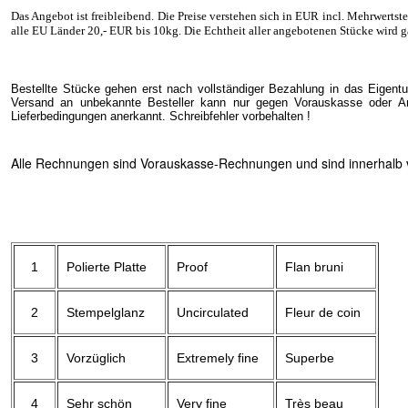
Das Angebot ist freibleibend. Die Preise verstehen sich in EUR incl. Mehrwertst
alle EU Länder 20
,- EUR
bis 10kg. Die Echtheit aller angebotenen Stücke wird g
Bestellte Stücke gehen erst nach vollständiger Bezahlung in das Eigent
Versand an unbekannte Besteller kann nur gegen Vorauskasse oder Ang
Lieferbedingungen anerkannt. Schreibfehler vorbehalten !
Alle Rechnungen sind Vorauskasse-Rechnungen und sind innerhalb vo
1
Polierte Platte
Proof
Flan bruni
2
Stempelglanz
Uncirculated
Fleur de coin
3
Vorzüglich
Extremely fine
Superbe
4
Sehr schön
Very fine
Très beau