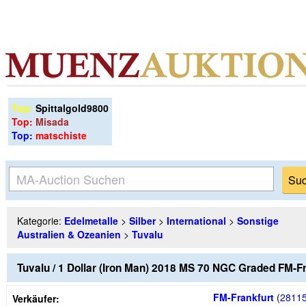
Top:
Spittalgold9800
Top:
Misada
Top:
matschiste
Kategorie:
Edelmetalle
>
Silber
>
International
>
Sonstige
Australien & Ozeanien
>
Tuvalu
Tuvalu / 1 Dollar (Iron Man) 2018 MS 70 NGC Graded FM-F
FM-Frankfurt
(
2811
Verkäufer: