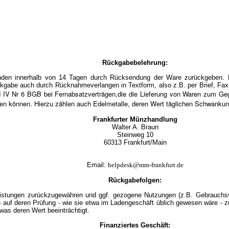
Rückgabebelehrung:
en innerhalb von 14 Tagen durch Rücksendung der Ware zurückgeben. Die
kgabe auch durch Rücknahmeverlangen in Textform, also z.B. per Brief, Fax 
d IV Nr 6 BGB bei Fernabsatzverträgen,die die Lieferung von Waren zum Ge
eten können. Hierzu zählen auch Edelmetalle, deren Wert täglichen Schwankung
Frankfurter Münzhandlung
Walter A. Braun
Steinweg 10
60313 Frankfurt/Mai
n
Email:
helpdesk@mm-frankfurt.de
Rückgabefolgen:
istungen zurückzugewähren und ggf. gezogene Nutzungen (z.B. Gebrauchsvo
h auf deren Prüfung - wie sie etwa im Ladengeschäft üblich gewesen wäre - z
was deren Wert beeinträchtigt.
Finanziertes Geschäft: