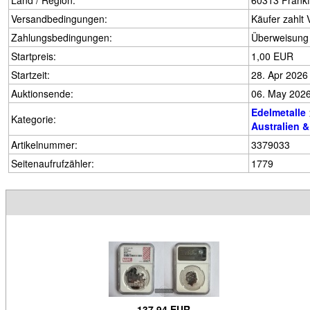
Land / Region:
60313 Frankf
Versandbedingungen:
Käufer zahlt
Zahlungsbedingungen:
Überweisung
Startpreis:
1,00 EUR
Startzeit:
28. Apr 2026
Auktionsende:
06. May 2026
Edelmetalle
Kategorie:
Australien 
Artikelnummer:
3379033
Seitenaufrufzähler:
1779
137,94 EUR