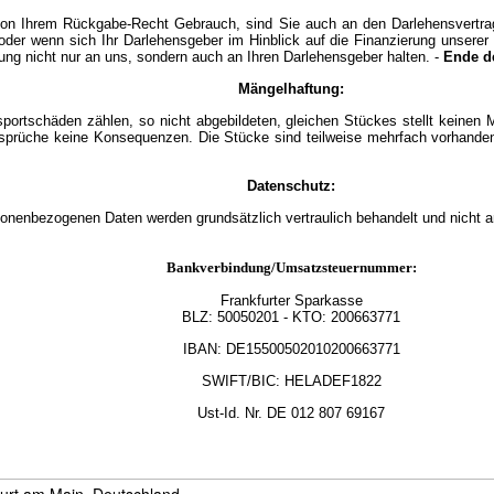
on Ihrem Rückgabe-Recht Gebrauch, sind Sie auch an den Darlehensvertrag n
oder wenn sich Ihr Darlehensgeber im Hinblick auf die Finanzierung unser
ng nicht nur an uns, sondern auch an Ihren Darlehensgeber halten. -
Ende d
Mängelhaftung:
nsportschäden zählen, so nicht abgebildeten, gleichen Stückes stellt keinen 
Ansprüche keine Konsequenzen. Die Stücke sind teilweise mehrfach vorhanden
Datenschutz:
sonenbezogenen Daten werden grundsätzlich vertraulich behandelt und nicht a
Bankverbindung/Umsatzsteuernummer:
Frankfurter Sparkasse
BLZ:
50050201
- KTO: 200663771
IBAN: DE15500502010200663771
SWIFT/BIC: HELADEF1822
Ust-Id.
Nr.
DE
012 807 69167