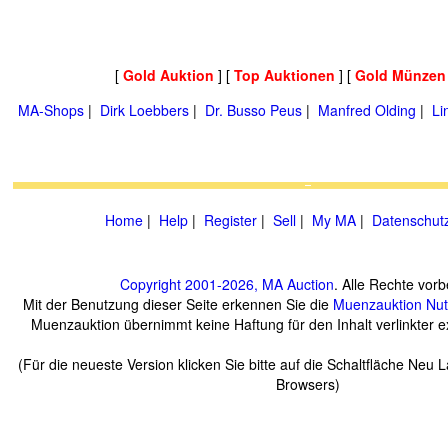
[
Gold Auktion
] [
Top Auktionen
] [
Gold Münzen
MA-Shops
|
Dirk Loebbers
|
Dr. Busso Peus
|
Manfred Olding
|
Li
Home
|
Help
|
Register
|
Sell
|
My MA
|
Datenschut
Copyright 2001-2026, MA Auction
. Alle Rechte vorb
Mit der Benutzung dieser Seite erkennen Sie die
Muenzauktion
Nu
Muenzauktion übernimmt keine Haftung für den Inhalt verlinkter ex
(Für die neueste Version klicken Sie bitte auf die Schaltfläche Neu 
Browsers)