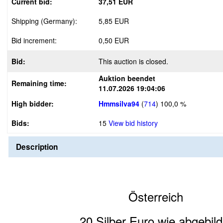
Current bid:
37,51 EUR
Shipping (Germany):
5,85 EUR
Bid increment:
0,50 EUR
Bid:
This auction is closed.
Auktion beendet
Remaining time:
11.07.2026 19:04:06
High bidder:
Hmmsilva94
(
714
)
100,0 %
Bids:
15
View bid history
Description
Österreich
20 Silber Euro wie abgebild