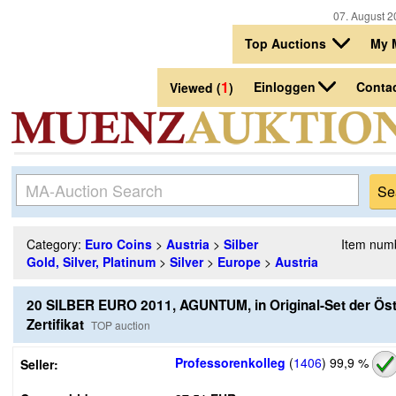
07. August 2
Top Auctions
My 
1
Einloggen
Conta
Viewed (
)
Category:
Euro Coins
>
Austria
>
Silber
Item num
Gold, Silver, Platinum
>
Silver
>
Europe
>
Austria
20 SILBER EURO 2011, AGUNTUM, in Original-Set der Öst
Zertifikat
TOP auction
Professorenkolleg
(
1406
)
99,9 %
Seller: