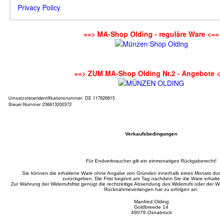
Privacy Policy
==> MA-Shop Olding - reguläre Ware <==
==> ZUM MA-Shop Olding Nr.2 - Angebote 
Umsatzsteueridentifikationsnummer: DE 117626815
Steuer-Nummer 236613200372
Verkaufsbedingungen
Für Endverbraucher gilt ein einmonatiges Rückgaberecht!
Sie können die erhaltene Ware ohne Angabe von Gründen innerhalb eines Monats d
zurückgeben. Die Frist beginnt am Tag nachdem Sie die Ware erhalt
Zur Wahrung der Widerrufsfrist genügt die rechtzeitige Absendung des Widerrufs oder der
Rücknahmeverlangen hat zu erfolgen an:
Manfred Olding
Goldbreede 14
49078 Osnabrück