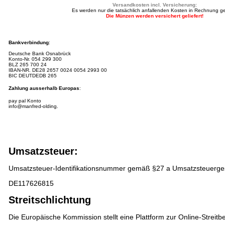
Versandkosten incl. Versicherung:
Es werden nur die tatsächlich anfallenden Kosten in Rechnung ges
Die Münzen werden versichert geliefert!
Bankverbindung
:
Deutsche Bank Osnabrück
Konto-Nr.
054 299 300
BLZ 265 700 24
IBAN-NR.
DE28 2657 0024 0054 2993 00
BIC DEUTDEDB 265
Zahlung ausserhalb Europas
:
pay pal Konto
info@manfred-olding.
Umsatzsteuer:
Umsatzsteuer-Identifikationsnummer gemäß §27 a Umsatzsteuerge
DE117626815
Streitschlichtung
Die Europäische Kommission stellt eine Plattform zur Online-Streitbe