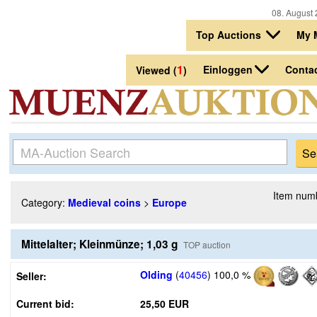
08. August 
Top Auctions
My 
1
Einloggen
Conta
Viewed (
)
Item num
Category:
Medieval coins
>
Europe
Mittelalter; Kleinmünze; 1,03 g
TOP auction
Olding
(
40456
)
100,0 %
Seller:
Current bid:
25,50 EUR