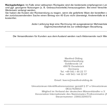
Rückgabefolgen:
Im Falle einer wirksamen Rückgabe sind die beiderseits empfangenen L
und ggf. gezogene Nutzungen (z. B. Gebrauchsvorteile) herauszugeben. Bei einer Verschl
Wertersatz verlangt werden.
Sie haben die Kosten der Rücksendung zu tragen, wenn die gelieferte Ware der bestellten 
der zurückzusendenden Sache einen Betrag von 40 Euro nicht übersteigt. Anderenfalls ist 
kostenfrei.
Jeder Lieferung liegt eine Rechnung mit ausgewiesener Mehrwertste
Eigentumsvorbehalt bis zur vollständigen Bezahlung.
Die Versandkosten für Kunden aus dem Ausland werden nach Aktionsende nach Wer
Manfred Olding
Münzenhandlung
Goldbreede 14
49078 Osnabrück
Germany
Tel.
+49 541 / 44 22 77
Fax +49 541 / 44 22 67
Email: buero@manfred-olding.de
Umsatzsteuer-Identifikationsnummer gemäß § 27 a Umsatzsteuer
DE117626815
Mitglied im Verband der deutschen Münzenhändler e.V.
Association Internationale des Numismates Professinnales (
Steuernummer: 236613200372