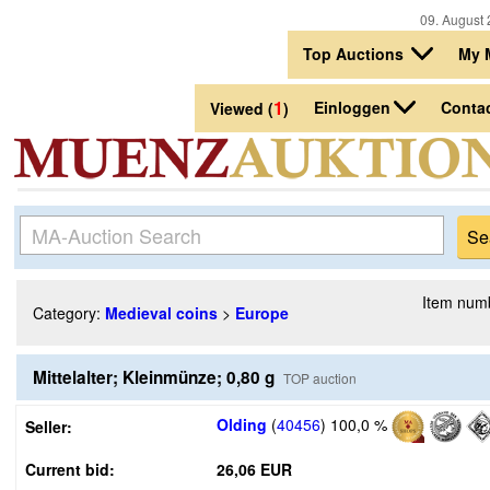
09. August 
Top Auctions
My 
1
Einloggen
Conta
Viewed (
)
Item num
Category:
Medieval coins
>
Europe
Mittelalter; Kleinmünze; 0,80 g
TOP auction
Olding
(
40456
)
100,0 %
Seller:
Current bid:
26,06 EUR