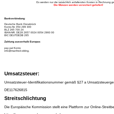
Es werden nur die tatsächlich anfallenden Kosten in Rechnung ges
Die Münzen werden versichert geliefert!
Bankverbindung
:
Deutsche Bank Osnabrück
Konto-Nr.
054 299 300
BLZ 265 700 24
IBAN-NR.
DE28 2657 0024 0054 2993 00
BIC DEUTDEDB 265
Zahlung ausserhalb Europas
:
pay pal Konto
info@manfred-olding.
Umsatzsteuer:
Umsatzsteuer-Identifikationsnummer gemäß §27 a Umsatzsteuerge
DE117626815
Streitschlichtung
Die Europäische Kommission stellt eine Plattform zur Online-Streitbe