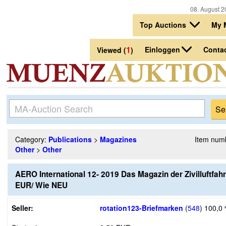
08. August 2
Top Auctions
My 
1
Einloggen
Conta
Viewed (
)
Category:
Publications
>
Magazines
Item num
Other
>
Other
AERO International 12- 2019 Das Magazin der Zivilluftfahr
EUR/ Wie NEU
Seller:
rotation123-Briefmarken
(
548
)
100,0