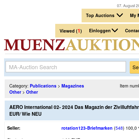
07. August 2
Top Auctions
My 
1
Einloggen
Conta
Viewed (
)
Category:
Publications
>
Magazines
Item num
Other
>
Other
AERO International 02- 2024 Das Magazin der Zivilluftfahr
EUR/ Wie NEU
Seller:
rotation123-Briefmarken
(
548
)
100,0