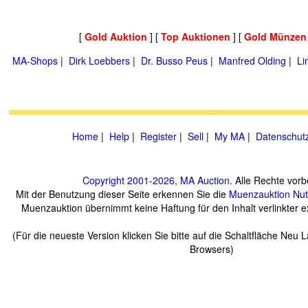
[
Gold Auktion
] [
Top Auktionen
] [
Gold Münzen
MA-Shops
|
Dirk Loebbers
|
Dr. Busso Peus
|
Manfred Olding
|
Li
Home
|
Help
|
Register
|
Sell
|
My MA
|
Datenschut
Copyright 2001-2026, MA Auction
. Alle Rechte vorb
Mit der Benutzung dieser Seite erkennen Sie die
Muenzauktion
Nu
Muenzauktion übernimmt keine Haftung für den Inhalt verlinkter ex
(Für die neueste Version klicken Sie bitte auf die Schaltfläche Neu 
Browsers)