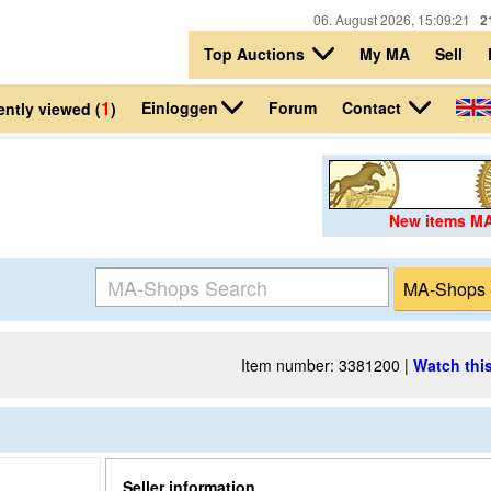
06. August 2026, 15:09:21
2
Top Auctions
My MA
Sell
1
Einloggen
Contact
Forum
ntly viewed (
)
New items M
Item number: 3381200 |
Watch this
Seller information