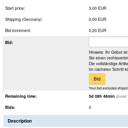
Start price:
3,00 EUR
Shipping (Germany):
0,00 EUR
Bid increment:
0,20 EUR
Bid:
Hinweis: Ihr Gebot is
Sie einen rechtsverbi
Die vollständige Arti
Im nächsten Schritt 
Your bid excludes shippi
Remaining time:
5d 08h 46min
(Endet 
Bids:
0
Description