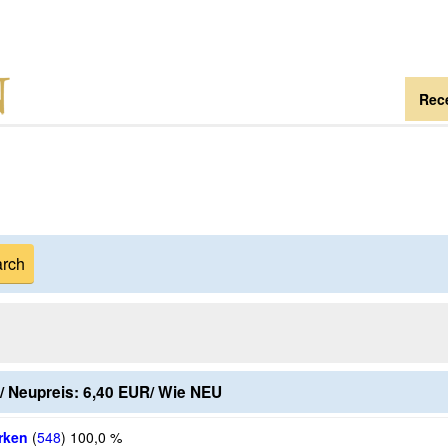
Rece
t/ Neupreis: 6,40 EUR/ Wie NEU
rken
(
548
)
100,0 %