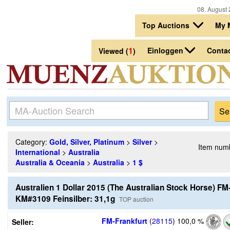
08. August 
Top Auctions
My 
1
Einloggen
Conta
Viewed (
)
Category:
Gold, Silver, Platinum
>
Silver
>
Item num
International
>
Australia
Australia & Oceania
>
Australia
>
1 $
Australien 1 Dollar 2015 (The Australian Stock Horse) FM
KM#3109 Feinsilber: 31,1g
TOP auction
FM-Frankfurt
(
28115
)
100,0 %
Seller: