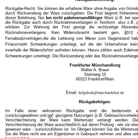
Rückgabe-Recht: Sie können die erhaltene Ware ohne Angabe von Gründe
durch Rücksendung der Ware zurückgeben. Die Frist beginnt frühestens
dieser Belehrung. Nur
bei nicht paketversandfähiger
Ware (z.B. bei spe
die Rückgabe auch durch Rücknahmeverlangen in Textform, also z.B. pe
erklären. Zur Wahrung der Frist genügt die rechtzeitige Absen
Kein Widerrufsrecht besteht gem. §3
Rücknahmeverlangens.
Fernabsatzverträgen,die die Lieferung von Waren zum Gegenstand ha
Finanzmarkt Schwankungen unterliegt, auf die der Unternehmer kein
innerhalb der Widerrufsfrist auftreten können. Hierzu zählen auch Edelmet
Schwankungen unterliegt.
Die Rücksendung oder das Rücknahmeverlangen 
Frankfurter Münzhandlung
Walter A. Braun
Steinweg 10
60313 Frankfurt/Mai
n
Email:
helpdesk@mm-frankfurt.de
Rückgabefolgen:
Im Falle einer wirksamen Rückgabe sind die beiderseits em
zurückzugewähren und ggf. gezogene Nutzungen (z.B. Gebrauchsvorteile)
Verschlechterung der Ware kann Wertersatz verlangt werden. Die
Verschlechterung der Ware ausschließlich auf deren Prüfung - wie sie et
gewesen wäre - zurückzuführen ist. Im Übrigen können Sie die Wertersat
Sie die Ware nicht wie ein Eigentümer in Gebrauch nehmen und alles un