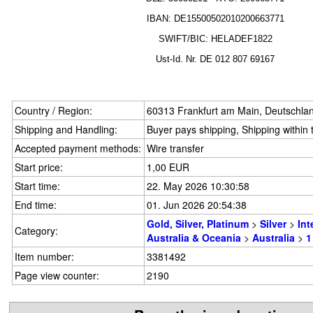
IBAN: DE15500502010200663771
SWIFT/BIC: HELADEF1822
Ust-Id.
Nr.
DE
012 807 69167
Country / Region:
60313 Frankfurt am Main, Deutschla
Shipping and Handling:
Buyer pays shipping, Shipping within
Accepted payment methods:
Wire transfer
Start price:
1,00 EUR
Start time:
22. May 2026 10:30:58
End time:
01. Jun 2026 20:54:38
Gold, Silver, Platinum
>
Silver
>
Int
Category:
Australia & Oceania
>
Australia
>
1
Item number:
3381492
Page view counter:
2190