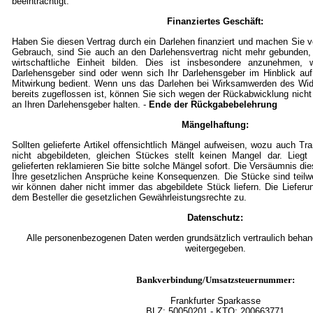
beeinträchtigt.
Finanziertes Geschäft:
Haben Sie diesen Vertrag durch ein Darlehen finanziert und machen Sie
Gebrauch, sind Sie auch an den Darlehensvertrag nicht mehr gebunden,
wirtschaftliche Einheit bilden. Dies ist insbesondere anzunehmen, w
Darlehensgeber sind oder wenn sich Ihr Darlehensgeber im Hinblick auf
Mitwirkung bedient. Wenn uns das Darlehen bei Wirksamwerden des Wid
bereits zugeflossen ist, können Sie sich wegen der Rückabwicklung nicht
an Ihren Darlehensgeber halten. -
Ende der Rückgabebelehrung
Mängelhaftung:
Sollten gelieferte Artikel offensichtlich Mängel aufweisen, wozu auch T
nicht abgebildeten, gleichen Stückes stellt keinen Mangel dar. Lieg
gelieferten reklamieren Sie bitte solche Mängel sofort. Die Versäumnis die
Ihre gesetzlichen Ansprüche keine Konsequenzen. Die Stücke sind teil
wir können daher nicht immer das abgebildete Stück liefern. Die Lieferu
dem Besteller die gesetzlichen Gewährleistungsrechte zu.
Datenschutz:
Alle personenbezogenen Daten werden grundsätzlich vertraulich behande
weitergegeben.
Bankverbindung/Umsatzsteuernummer:
Frankfurter Sparkasse
BLZ:
50050201
- KTO: 200663771