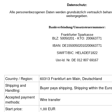
Datenschutz:
Alle personenbezogenen Daten werden grundsätzlich vertraulich behande
weitergegeben.
Bankverbindung/Umsatzsteuernummer:
Frankfurter Sparkasse
BLZ:
50050201
- KTO: 200663771
IBAN: DE15500502010200663771
SWIFT/BIC: HELADEF1822
Ust-Id.
Nr.
DE
012 807 69167
Country / Region:
60313 Frankfurt am Main, Deutschland
Shipping and
Buyer pays shipping, Shipping within the Eu
Handling:
Accepted payment
Wire transfer
methods:
Start price:
1,00 EUR