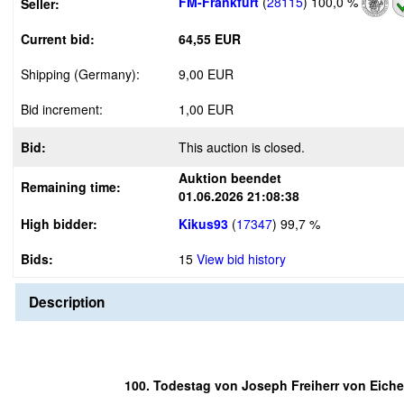
FM-Frankfurt
(
28115
)
100,0 %
Seller:
Current bid:
64,55 EUR
Shipping (Germany):
9,00 EUR
Bid increment:
1,00 EUR
Bid:
This auction is closed.
Auktion beendet
Remaining time:
01.06.2026 21:08:38
High bidder:
Kikus93
(
17347
)
99,7 %
Bids:
15
View bid history
Description
100. Todestag von Joseph Freiherr von Eiche