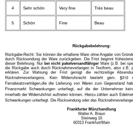
4
Sehr schön
Very fine
Très beau
5
Schön
Fine
Beau
Rückgabebelehrung:
Rückgabe-Recht: Sie können die erhaltene Ware ohne Angabe von Gründe
durch Rücksendung der Ware zurückgeben. Die Frist beginnt frühestens
dieser Belehrung. Nur
bei nicht paketversandfähiger
Ware (z.B. bei spe
die Rückgabe auch durch Rücknahmeverlangen in Textform, also z.B. pe
erklären. Zur Wahrung der Frist genügt die rechtzeitige Absen
Kein Widerrufsrecht besteht gem. §3
Rücknahmeverlangens.
Fernabsatzverträgen,die die Lieferung von Waren zum Gegenstand ha
Finanzmarkt Schwankungen unterliegt, auf die der Unternehmer kein
innerhalb der Widerrufsfrist auftreten können. Hierzu zählen auch Edelmet
Schwankungen unterliegt.
Die Rücksendung oder das Rücknahmeverlangen 
Frankfurter Münzhandlung
Walter A. Braun
Steinweg 10
60313 Frankfurt/Mai
n