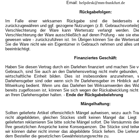
Email:
helpdesk@mm-frankfurt.de
Rückgabefolgen:
Im Falle einer wirksamen Rückgabe sind die beiderseits em
zurückzugewähren und ggf. gezogene Nutzungen (z.B. Gebrauchsvorteile)
Verschlechterung der Ware kann Wertersatz verlangt werden. Die
Verschlechterung der Ware ausschließlich auf deren Prüfung - wie sie et
gewesen wäre - zurückzuführen ist. Im Übrigen können Sie die Wertersat
Sie die Ware nicht wie ein Eigentümer in Gebrauch nehmen und alles un
beeinträchtigt.
Finanziertes Geschäft:
Haben Sie diesen Vertrag durch ein Darlehen finanziert und machen Sie
Gebrauch, sind Sie auch an den Darlehensvertrag nicht mehr gebunden,
wirtschaftliche Einheit bilden. Dies ist insbesondere anzunehmen, w
Darlehensgeber sind oder wenn sich Ihr Darlehensgeber im Hinblick auf
Mitwirkung bedient. Wenn uns das Darlehen bei Wirksamwerden des Wid
bereits zugeflossen ist, können Sie sich wegen der Rückabwicklung nicht
an Ihren Darlehensgeber halten. -
Ende der Rückgabebelehrung
Mängelhaftung:
Sollten gelieferte Artikel offensichtlich Mängel aufweisen, wozu auch T
nicht abgebildeten, gleichen Stückes stellt keinen Mangel dar. Lieg
gelieferten reklamieren Sie bitte solche Mängel sofort. Die Versäumnis die
Ihre gesetzlichen Ansprüche keine Konsequenzen. Die Stücke sind teil
wir können daher nicht immer das abgebildete Stück liefern. Die Lieferu
dem Besteller die gesetzlichen Gewährleistungsrechte zu.