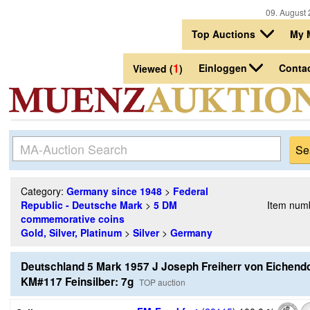
09. August 
Top Auctions
My 
1
Einloggen
Conta
Viewed (
)
Category:
Germany since 1948
>
Federal
Republic - Deutsche Mark
>
5 DM
Item num
commemorative coins
Gold, Silver, Platinum
>
Silver
>
Germany
Deutschland 5 Mark 1957 J Joseph Freiherr von Eichendo
KM#117 Feinsilber: 7g
TOP auction