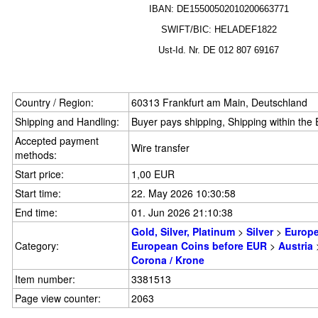
IBAN: DE15500502010200663771
SWIFT/BIC: HELADEF1822
Ust-Id.
Nr.
DE
012 807 69167
Country / Region:
60313 Frankfurt am Main, Deutschland
Shipping and Handling:
Buyer pays shipping, Shipping within th
Accepted payment
Wire transfer
methods:
Start price:
1,00 EUR
Start time:
22. May 2026 10:30:58
End time:
01. Jun 2026 21:10:38
Gold, Silver, Platinum
>
Silver
>
Europ
Category:
European Coins before EUR
>
Austria
Corona / Krone
Item number:
3381513
Page view counter:
2063