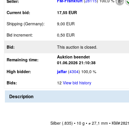
FM-Frankfurt
(
28115
)
100,0 %
Seller:
Current bid:
17,55 EUR
Shipping (Germany):
9,00 EUR
Bid increment:
0,50 EUR
Bid:
This auction is closed.
Auktion beendet
Remaining time:
01.06.2026 21:10:38
High bidder:
jaffar
(
4304
)
100,0 %
Bids:
12
View bid history
Description
Silber (.835) • 10 g • ⌀ 27,1 mm • KM# 282