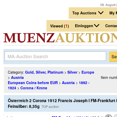
08. August 
Top Auctions
My 
1
Einloggen
Conta
Viewed (
)
Category:
Gold, Silver, Platinum
>
Silver
>
Europe
>
Austria
Item num
European Coins before EUR
>
Austria
>
1892 -
1924
>
Corona / Krone
Österreich 2 Corona 1912 Francis Joseph I FM-Frankfur
Feinsilber: 8,35g
TOP auction