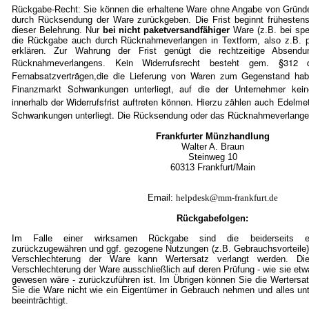
Rückgabe-Recht: Sie können die erhaltene Ware ohne Angabe von Gründe
durch Rücksendung der Ware zurückgeben. Die Frist beginnt frühestens
dieser Belehrung. Nur
bei nicht paketversandfähiger
Ware (z.B. bei spe
die Rückgabe auch durch Rücknahmeverlangen in Textform, also z.B. pe
erklären. Zur Wahrung der Frist genügt die rechtzeitige Absen
Kein Widerrufsrecht besteht gem. §3
Rücknahmeverlangens.
Fernabsatzverträgen,die die Lieferung von Waren zum Gegenstand ha
Finanzmarkt Schwankungen unterliegt, auf die der Unternehmer kein
innerhalb der Widerrufsfrist auftreten können. Hierzu zählen auch Edelmet
Schwankungen unterliegt.
Die Rücksendung oder das Rücknahmeverlangen 
Frankfurter Münzhandlung
Walter A. Braun
Steinweg 10
60313 Frankfurt/Mai
n
Email:
helpdesk@mm-frankfurt.de
Rückgabefolgen:
Im Falle einer wirksamen Rückgabe sind die beiderseits em
zurückzugewähren und ggf. gezogene Nutzungen (z.B. Gebrauchsvorteile)
Verschlechterung der Ware kann Wertersatz verlangt werden. Die
Verschlechterung der Ware ausschließlich auf deren Prüfung - wie sie et
gewesen wäre - zurückzuführen ist. Im Übrigen können Sie die Wertersat
Sie die Ware nicht wie ein Eigentümer in Gebrauch nehmen und alles un
beeinträchtigt.