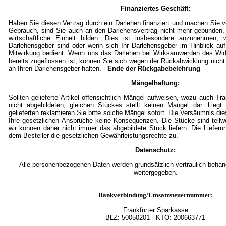
Finanziertes Geschäft:
Haben Sie diesen Vertrag durch ein Darlehen finanziert und machen Sie
Gebrauch, sind Sie auch an den Darlehensvertrag nicht mehr gebunden,
wirtschaftliche Einheit bilden. Dies ist insbesondere anzunehmen, w
Darlehensgeber sind oder wenn sich Ihr Darlehensgeber im Hinblick auf
Mitwirkung bedient. Wenn uns das Darlehen bei Wirksamwerden des Wid
bereits zugeflossen ist, können Sie sich wegen der Rückabwicklung nicht
an Ihren Darlehensgeber halten. -
Ende der Rückgabebelehrung
Mängelhaftung:
Sollten gelieferte Artikel offensichtlich Mängel aufweisen, wozu auch T
nicht abgebildeten, gleichen Stückes stellt keinen Mangel dar. Lieg
gelieferten reklamieren Sie bitte solche Mängel sofort. Die Versäumnis die
Ihre gesetzlichen Ansprüche keine Konsequenzen. Die Stücke sind teil
wir können daher nicht immer das abgebildete Stück liefern. Die Lieferu
dem Besteller die gesetzlichen Gewährleistungsrechte zu.
Datenschutz:
Alle personenbezogenen Daten werden grundsätzlich vertraulich behande
weitergegeben.
Bankverbindung/Umsatzsteuernummer:
Frankfurter Sparkasse
BLZ:
50050201
- KTO: 200663771