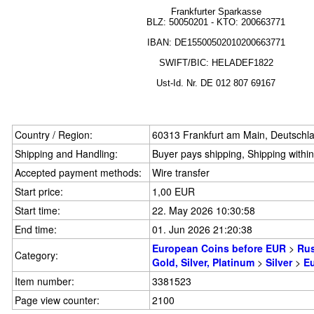
Frankfurter Sparkasse
BLZ:
50050201
- KTO: 200663771
IBAN: DE15500502010200663771
SWIFT/BIC: HELADEF1822
Ust-Id.
Nr.
DE
012 807 69167
Country / Region:
60313 Frankfurt am Main, Deutschl
Shipping and Handling:
Buyer pays shipping, Shipping withi
Accepted payment methods:
Wire transfer
Start price:
1,00 EUR
Start time:
22. May 2026 10:30:58
End time:
01. Jun 2026 21:20:38
European Coins before EUR
>
Rus
Category:
Gold, Silver, Platinum
>
Silver
>
E
Item number:
3381523
Page view counter:
2100