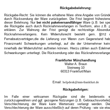
Rückgabebelehrung:
Rückgabe-Recht: Sie können die erhaltene Ware ohne Angabe von Gründe
durch Rücksendung der Ware zurückgeben. Die Frist beginnt frühestens
dieser Belehrung. Nur
bei nicht paketversandfähiger
Ware (z.B. bei spe
die Rückgabe auch durch Rücknahmeverlangen in Textform, also z.B. pe
erklären. Zur Wahrung der Frist genügt die rechtzeitige Absen
Kein Widerrufsrecht besteht gem. §3
Rücknahmeverlangens.
Fernabsatzverträgen,die die Lieferung von Waren zum Gegenstand ha
Finanzmarkt Schwankungen unterliegt, auf die der Unternehmer kein
innerhalb der Widerrufsfrist auftreten können. Hierzu zählen auch Edelmet
Schwankungen unterliegt.
Die Rücksendung oder das Rücknahmeverlangen 
Frankfurter Münzhandlung
Walter A. Braun
Steinweg 10
60313 Frankfurt/Mai
n
Email:
helpdesk@mm-frankfurt.de
Rückgabefolgen:
Im Falle einer wirksamen Rückgabe sind die beiderseits em
zurückzugewähren und ggf. gezogene Nutzungen (z.B. Gebrauchsvorteile)
Verschlechterung der Ware kann Wertersatz verlangt werden. Die
Verschlechterung der Ware ausschließlich auf deren Prüfung - wie sie et