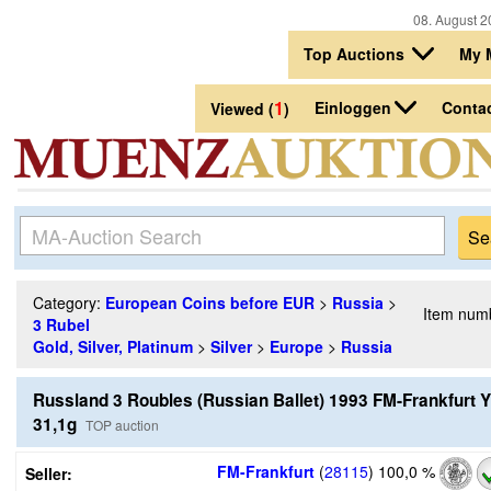
08. August 2
Top Auctions
My 
1
Einloggen
Conta
Viewed (
)
Category:
European Coins before EUR
>
Russia
>
Item num
3 Rubel
Gold, Silver, Platinum
>
Silver
>
Europe
>
Russia
Russland 3 Roubles (Russian Ballet) 1993 FM-Frankfurt Y
31,1g
TOP auction
FM-Frankfurt
(
28115
)
100,0 %
Seller: