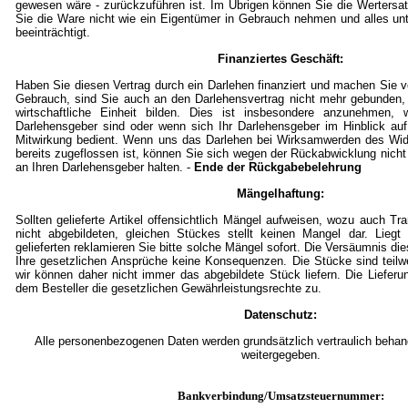
gewesen wäre - zurückzuführen ist. Im Übrigen können Sie die Wertersat
Sie die Ware nicht wie ein Eigentümer in Gebrauch nehmen und alles un
beeinträchtigt.
Finanziertes Geschäft:
Haben Sie diesen Vertrag durch ein Darlehen finanziert und machen Sie
Gebrauch, sind Sie auch an den Darlehensvertrag nicht mehr gebunden,
wirtschaftliche Einheit bilden. Dies ist insbesondere anzunehmen, w
Darlehensgeber sind oder wenn sich Ihr Darlehensgeber im Hinblick auf
Mitwirkung bedient. Wenn uns das Darlehen bei Wirksamwerden des Wid
bereits zugeflossen ist, können Sie sich wegen der Rückabwicklung nicht
an Ihren Darlehensgeber halten. -
Ende der Rückgabebelehrung
Mängelhaftung:
Sollten gelieferte Artikel offensichtlich Mängel aufweisen, wozu auch T
nicht abgebildeten, gleichen Stückes stellt keinen Mangel dar. Lieg
gelieferten reklamieren Sie bitte solche Mängel sofort. Die Versäumnis die
Ihre gesetzlichen Ansprüche keine Konsequenzen. Die Stücke sind teil
wir können daher nicht immer das abgebildete Stück liefern. Die Lieferu
dem Besteller die gesetzlichen Gewährleistungsrechte zu.
Datenschutz:
Alle personenbezogenen Daten werden grundsätzlich vertraulich behande
weitergegeben.
Bankverbindung/Umsatzsteuernummer: