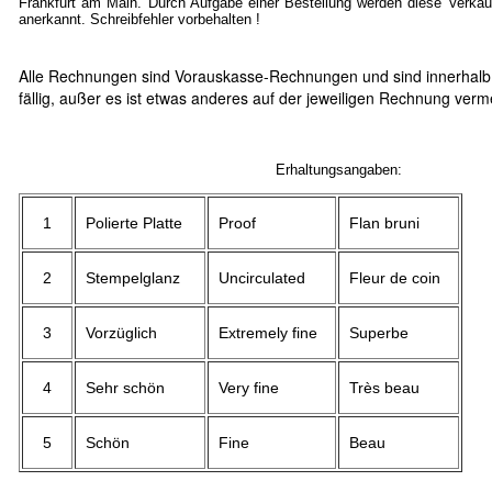
Frankfurt am Main. Durch Aufgabe einer Bestellung werden diese Verkau
anerkannt. Schreibfehler vorbehalten !
Alle Rechnungen sind Vorauskasse-Rechnungen und sind innerhalb
fällig, außer es ist etwas anderes auf der jeweiligen Rechnung verm
Erhaltungsangaben:
1
Polierte Platte
Proof
Flan bruni
2
Stempelglanz
Uncirculated
Fleur de coin
3
Vorzüglich
Extremely fine
Superbe
4
Sehr schön
Very fine
Très beau
5
Schön
Fine
Beau