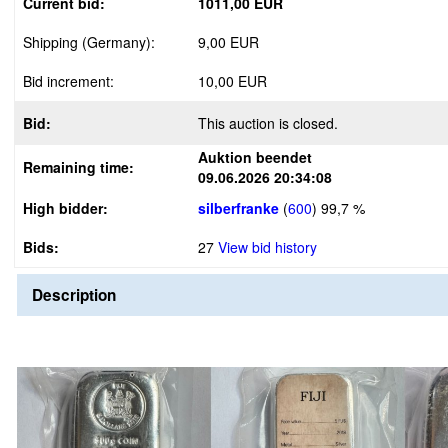
Current bid:
1011,00 EUR
Shipping (Germany):
9,00 EUR
Bid increment:
10,00 EUR
Bid:
This auction is closed.
Auktion beendet
Remaining time:
09.06.2026 20:34:08
High bidder:
silberfranke
(
600
)
99,7 %
Bids:
27
View bid history
Description