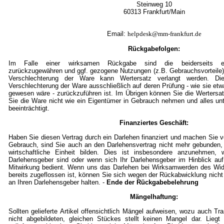
Steinweg 10
60313 Frankfurt/Mai
n
Email:
helpdesk@mm-frankfurt.de
Rückgabefolgen:
Im Falle einer wirksamen Rückgabe sind die beiderseits em
zurückzugewähren und ggf. gezogene Nutzungen (z.B. Gebrauchsvorteile)
Verschlechterung der Ware kann Wertersatz verlangt werden. Die
Verschlechterung der Ware ausschließlich auf deren Prüfung - wie sie et
gewesen wäre - zurückzuführen ist. Im Übrigen können Sie die Wertersat
Sie die Ware nicht wie ein Eigentümer in Gebrauch nehmen und alles un
beeinträchtigt.
Finanziertes Geschäft:
Haben Sie diesen Vertrag durch ein Darlehen finanziert und machen Sie
Gebrauch, sind Sie auch an den Darlehensvertrag nicht mehr gebunden,
wirtschaftliche Einheit bilden. Dies ist insbesondere anzunehmen, w
Darlehensgeber sind oder wenn sich Ihr Darlehensgeber im Hinblick auf
Mitwirkung bedient. Wenn uns das Darlehen bei Wirksamwerden des Wid
bereits zugeflossen ist, können Sie sich wegen der Rückabwicklung nicht
an Ihren Darlehensgeber halten. -
Ende der Rückgabebelehrung
Mängelhaftung:
Sollten gelieferte Artikel offensichtlich Mängel aufweisen, wozu auch T
nicht abgebildeten, gleichen Stückes stellt keinen Mangel dar. Lieg