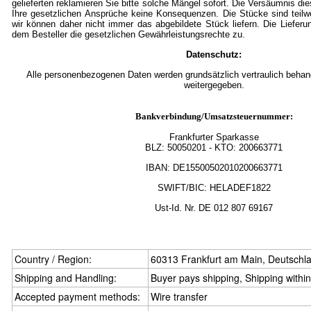
gelieferten reklamieren Sie bitte solche Mängel sofort. Die Versäumnis die
Ihre gesetzlichen Ansprüche keine Konsequenzen. Die Stücke sind teil
wir können daher nicht immer das abgebildete Stück liefern. Die Lieferu
dem Besteller die gesetzlichen Gewährleistungsrechte zu.
Datenschutz:
Alle personenbezogenen Daten werden grundsätzlich vertraulich behande
weitergegeben.
Bankverbindung/Umsatzsteuernummer:
Frankfurter Sparkasse
BLZ:
50050201
- KTO: 200663771
IBAN: DE15500502010200663771
SWIFT/BIC: HELADEF1822
Ust-Id.
Nr.
DE
012 807 69167
Country / Region:
60313 Frankfurt am Main, Deutschl
Shipping and Handling:
Buyer pays shipping, Shipping withi
Accepted payment methods:
Wire transfer