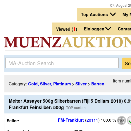
07. August 2
Top Auctions
My 
1
Einloggen
Conta
Viewed (
)
Item num
Category:
Gold, Silver, Platinum
>
Silver
>
Barren
Melter Assayer 500g Silberbarren (Fiji 5 Dollars 2018) 0.
Frankfurt Feinsilber: 500g
TOP auction
FM-Frankfurt
(
28111
)
100,0 %
Seller: