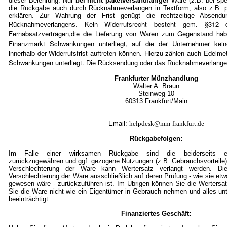
dieser Belehrung. Nur
bei nicht paketversandfähiger
Ware (z.B. bei spe
die Rückgabe auch durch Rücknahmeverlangen in Textform, also z.B. pe
erklären. Zur Wahrung der Frist genügt die rechtzeitige Absen
Kein Widerrufsrecht besteht gem. §3
Rücknahmeverlangens.
Fernabsatzverträgen,die die Lieferung von Waren zum Gegenstand ha
Finanzmarkt Schwankungen unterliegt, auf die der Unternehmer kein
innerhalb der Widerrufsfrist auftreten können. Hierzu zählen auch Edelmet
Schwankungen unterliegt.
Die Rücksendung oder das Rücknahmeverlangen 
Frankfurter Münzhandlung
Walter A. Braun
Steinweg 10
60313 Frankfurt/Mai
n
Email:
helpdesk@mm-frankfurt.de
Rückgabefolgen:
Im Falle einer wirksamen Rückgabe sind die beiderseits em
zurückzugewähren und ggf. gezogene Nutzungen (z.B. Gebrauchsvorteile)
Verschlechterung der Ware kann Wertersatz verlangt werden. Die
Verschlechterung der Ware ausschließlich auf deren Prüfung - wie sie et
gewesen wäre - zurückzuführen ist. Im Übrigen können Sie die Wertersat
Sie die Ware nicht wie ein Eigentümer in Gebrauch nehmen und alles un
beeinträchtigt.
Finanziertes Geschäft: