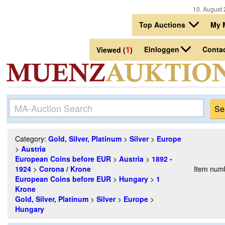
10. August 
Top Auctions
My 
1
Einloggen
Conta
Viewed (
)
Category:
Gold, Silver, Platinum
>
Silver
>
Europe
>
Austria
European Coins before EUR
>
Austria
>
1892 -
1924
>
Corona / Krone
Item num
European Coins before EUR
>
Hungary
>
1
Krone
Gold, Silver, Platinum
>
Silver
>
Europe
>
Hungary