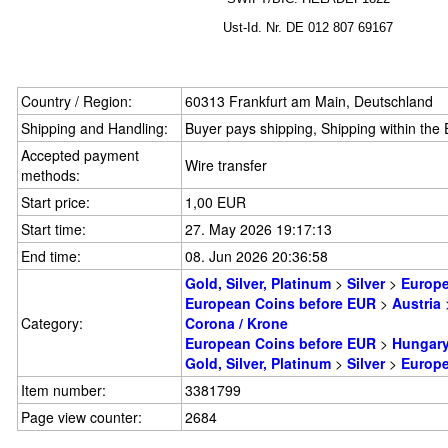
Ust-Id.
Nr.
DE
012 807 69167
Country / Region:
60313 Frankfurt am Main, Deutschland
Shipping and Handling:
Buyer pays shipping, Shipping within th
Accepted payment
Wire transfer
methods:
Start price:
1,00 EUR
Start time:
27. May 2026 19:17:13
End time:
08. Jun 2026 20:36:58
Gold, Silver, Platinum
>
Silver
>
Europ
European Coins before EUR
>
Austria
Category:
Corona / Krone
European Coins before EUR
>
Hungar
Gold, Silver, Platinum
>
Silver
>
Europ
Item number:
3381799
Page view counter:
2684