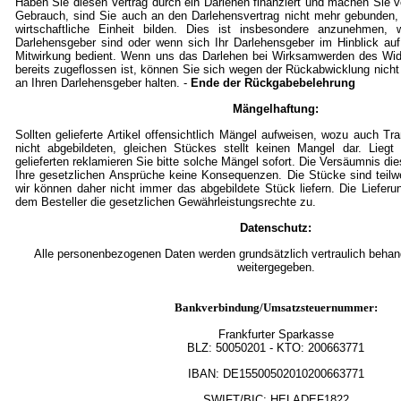
Haben Sie diesen Vertrag durch ein Darlehen finanziert und machen Sie
Gebrauch, sind Sie auch an den Darlehensvertrag nicht mehr gebunden,
wirtschaftliche Einheit bilden. Dies ist insbesondere anzunehmen, w
Darlehensgeber sind oder wenn sich Ihr Darlehensgeber im Hinblick auf
Mitwirkung bedient. Wenn uns das Darlehen bei Wirksamwerden des Wid
bereits zugeflossen ist, können Sie sich wegen der Rückabwicklung nicht
an Ihren Darlehensgeber halten. -
Ende der Rückgabebelehrung
Mängelhaftung:
Sollten gelieferte Artikel offensichtlich Mängel aufweisen, wozu auch T
nicht abgebildeten, gleichen Stückes stellt keinen Mangel dar. Lieg
gelieferten reklamieren Sie bitte solche Mängel sofort. Die Versäumnis die
Ihre gesetzlichen Ansprüche keine Konsequenzen. Die Stücke sind teil
wir können daher nicht immer das abgebildete Stück liefern. Die Lieferu
dem Besteller die gesetzlichen Gewährleistungsrechte zu.
Datenschutz:
Alle personenbezogenen Daten werden grundsätzlich vertraulich behande
weitergegeben.
Bankverbindung/Umsatzsteuernummer:
Frankfurter Sparkasse
BLZ:
50050201
- KTO: 200663771
IBAN: DE15500502010200663771
SWIFT/BIC: HELADEF1822